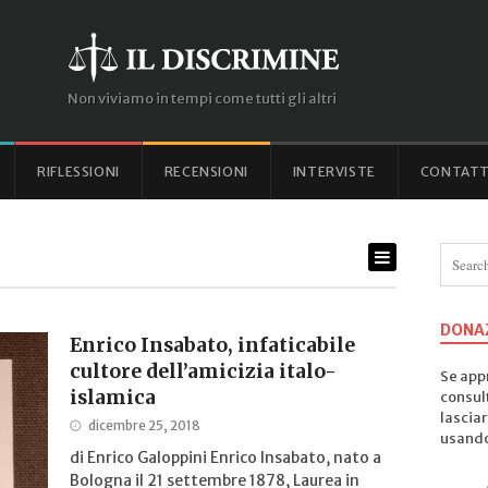
Non viviamo in tempi come tutti gli altri
RIFLESSIONI
RECENSIONI
INTERVISTE
CONTATT
DONA
Enrico Insabato, infaticabile
cultore dell’amicizia italo-
Se appr
islamica
consul
lasciar
dicembre 25, 2018
usando 
di Enrico Galoppini Enrico Insabato, nato a
Bologna il 21 settembre 1878, Laurea in