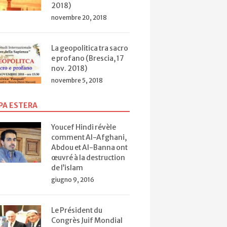
2018)
novembre 20, 2018
La geopolitica tra sacro
e profano (Brescia, 17
nov. 2018)
novembre 5, 2018
PA ESTERA
Youcef Hindi révèle
comment Al-Afghani,
Abdou et Al-Banna ont
œuvré à la destruction
de l’islam
giugno 9, 2016
Le Président du
Congrès Juif Mondial