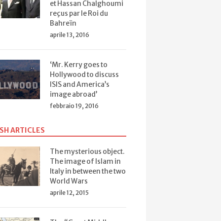
et Hassan Chalghoumi
reçus par le Roi du
Bahreïn
aprile 13, 2016
‘Mr. Kerry goes to
Hollywood to discuss
ISIS and America’s
image abroad’
febbraio 19, 2016
SH ARTICLES
The mysterious object.
The image of Islam in
Italy in between the two
World Wars
aprile 12, 2015