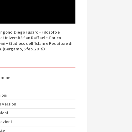
engono: Diego Fusaro - Filosofo e
e Università San Raffaele. Enrico
ini - Studioso dell'Islam e Redattore di
a. (Bergamo, 5 feb. 2016)
rimine
i
ioni
h Version
ioni
azioni
ste