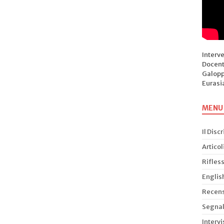
Interv
Docent
Galopp
Eurasi
MENU
Il Disc
Articol
Rifless
Englis
Recens
Segnal
Intervi