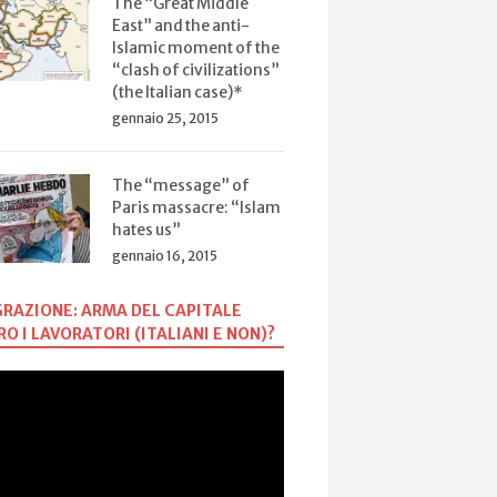
The “Great Middle
East” and the anti-
Islamic moment of the
“clash of civilizations”
(the Italian case)*
gennaio 25, 2015
The “message” of
Paris massacre: “Islam
hates us”
gennaio 16, 2015
RAZIONE: ARMA DEL CAPITALE
O I LAVORATORI (ITALIANI E NON)?