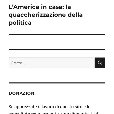
L’America in casa: la
Articolo
quaccherizzazione della
successivo:
politica
CE
Cerca:
DONAZIONI
Se apprezzate il lavoro di questo sito e lo
consultate regolarmente, non dimenticate di