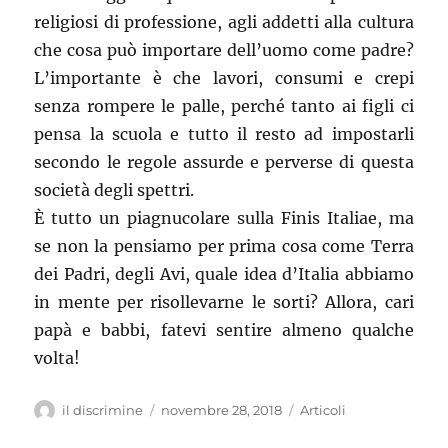
religiosi di professione, agli addetti alla cultura
che cosa può importare dell’uomo come padre?
L’importante è che lavori, consumi e crepi
senza rompere le palle, perché tanto ai figli ci
pensa la scuola e tutto il resto ad impostarli
secondo le regole assurde e perverse di questa
società degli spettri.
È tutto un piagnucolare sulla Finis Italiae, ma
se non la pensiamo per prima cosa come Terra
dei Padri, degli Avi, quale idea d’Italia abbiamo
in mente per risollevarne le sorti? Allora, cari
papà e babbi, fatevi sentire almeno qualche
volta!
Autore
il discrimine
Pubblicato
novembre 28, 2018
Categorie
Articoli
il