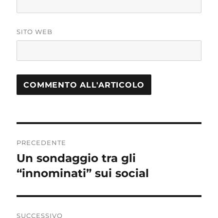
SITO WEB
Navigazione
PRECEDENTE
articoli
Un sondaggio tra gli
Articolo
“innominati” sui social
precedente:
SUCCESSIVO