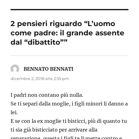
2 pensieri riguardo “L’uomo
come padre: il grande assente
dal “dibattito””
BENNATO BENNATI
ha
detto:
dicembre 2, 2018 alle 2:55 pm
I padri non contano più nulla.
Se ti separi dalla moglie, i figli minori li danno a
lei.
E se con la ex moglie ti bisticci, più di quanto tu
ti sia già bisticciato per arrivare alla
separazione, questa i figli te li mette contro e