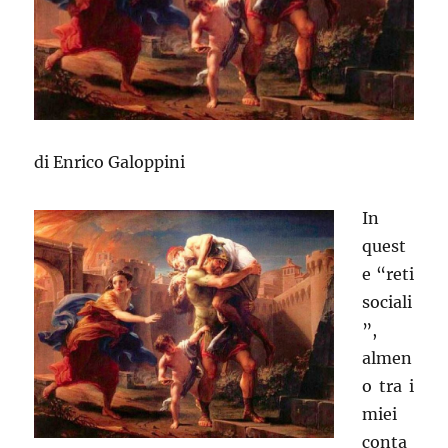
di Enrico Galoppini
In
quest
e “reti
sociali
”,
almen
o tra i
miei
conta