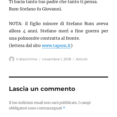
Ti bacia tanto tuo padre che tanto ti pensa.
Rum Stefano fu Giovanni.
NOTA: il figlio minore di Stefano Rum aveva
allora 4 anni. Stefano morì a fine guerra per
una polmonite contratta al fronte.
(lettera dal sito
www.tapum.it
)
Autore
il discrimine
Pubblicato
novembre 1, 2018
Categorie
Articoli
il
Lascia un commento
Il tuo indirizzo email non sarà pubblicato.
I campi
obbligatori sono contrassegnati
*