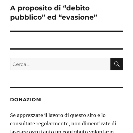
A proposito di “debito
Articolo
pubblico” ed “evasione”
successivo:
CE
Cerca:
DONAZIONI
Se apprezzate il lavoro di questo sito e lo
consultate regolarmente, non dimenticate di
lasciare ogni tanto un contributo volontario,