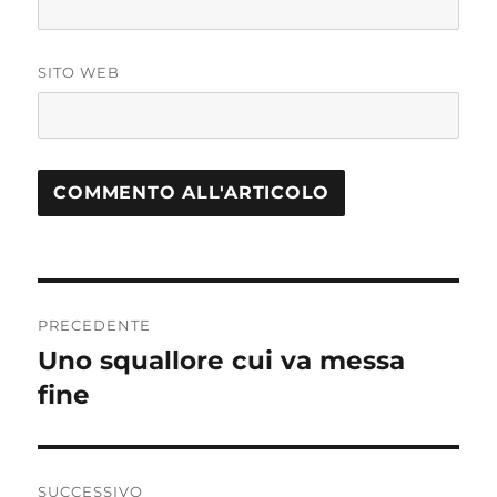
SITO WEB
Navigazione
PRECEDENTE
articoli
Uno squallore cui va messa
Articolo
fine
precedente:
SUCCESSIVO