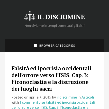
Non viviamo in tempi come tutti gli altri
BROWSER CATEGORIES
Falsità ed ipocrisia occidentali
dell’orrore verso l’ISIS. Cap. 3:
l’iconoclastia e la distruzione
dei luoghi sacri
Posted on aprile 7, 2015
by
il discrimine
in
Articoli
with
1 commento
su Falsità ed ipocrisia occidentali
dell’orrore verso l’ISIS. Cap. 3: l’iconoclastia e la