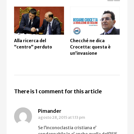
Alla ricerca del
Checché ne dica
“No
“centro” perduto
Crocetta: questa è
gue
un’invasione
ma 
There is 1 comment for this article
Pimander
agosto 28, 2015
at 1:13 pm
Se l’inconoclastia cristiana e’
condannabile lo e’ anche quella dell’ISIS.