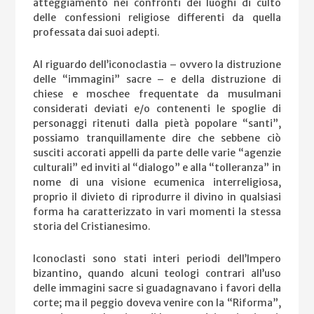
atteggiamento nei confronti dei luoghi di culto
delle confessioni religiose differenti da quella
professata dai suoi adepti.
Al riguardo dell’iconoclastia – ovvero la distruzione
delle “immagini” sacre – e della distruzione di
chiese e moschee frequentate da musulmani
considerati deviati e/o contenenti le spoglie di
personaggi ritenuti dalla pietà popolare “santi”,
possiamo tranquillamente dire che sebbene ciò
susciti accorati appelli da parte delle varie “agenzie
culturali” ed inviti al “dialogo” e alla “tolleranza” in
nome di una visione ecumenica interreligiosa,
proprio il divieto di riprodurre il divino in qualsiasi
forma ha caratterizzato in vari momenti la stessa
storia del Cristianesimo.
Iconoclasti sono stati interi periodi dell’Impero
bizantino, quando alcuni teologi contrari all’uso
delle immagini sacre si guadagnavano i favori della
corte; ma il peggio doveva venire con la “Riforma”,