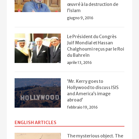
œuvré à la destruction de
l’islam
giugno 9, 2016
Le Président du Congrès
Juif Mondial et Hassan
Chalghoumi reçus par le Roi
du Bahreïn
aprile 13, 2016
‘Mr. Kerry goes to
Hollywood to discuss ISIS
and America’s image
abroad’
febbraio 19, 2016
ENGLISH ARTICLES
The mysterious object. The