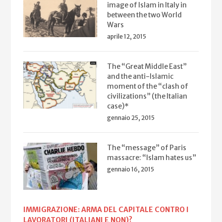
image of Islam in Italy in
between the two World
Wars
aprile 12, 2015
The “Great Middle East”
and the anti-Islamic
moment of the “clash of
civilizations” (the Italian
case)*
gennaio 25, 2015
The “message” of Paris
massacre: “Islam hates us”
gennaio 16, 2015
IMMIGRAZIONE: ARMA DEL CAPITALE CONTRO I
LAVORATORI (ITALIANI E NON)?