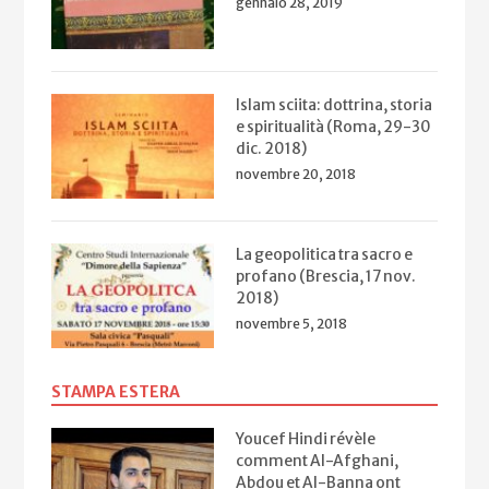
gennaio 28, 2019
Islam sciita: dottrina, storia
e spiritualità (Roma, 29-30
dic. 2018)
novembre 20, 2018
La geopolitica tra sacro e
profano (Brescia, 17 nov.
2018)
novembre 5, 2018
STAMPA ESTERA
Youcef Hindi révèle
comment Al-Afghani,
Abdou et Al-Banna ont