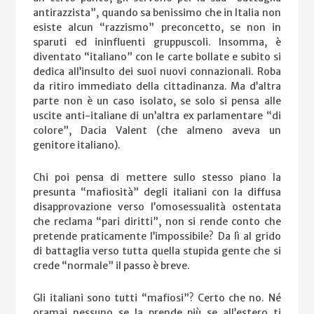
antirazzista”, quando sa benissimo che in Italia non
esiste alcun “razzismo” preconcetto, se non in
sparuti ed ininfluenti gruppuscoli. Insomma, è
diventato “italiano” con le carte bollate e subito si
dedica all’insulto dei suoi nuovi connazionali. Roba
da ritiro immediato della cittadinanza. Ma d’altra
parte non è un caso isolato, se solo si pensa alle
uscite anti-italiane di un’altra ex parlamentare “di
colore”, Dacia Valent (che almeno aveva un
genitore italiano).
Chi poi pensa di mettere sullo stesso piano la
presunta “mafiosità” degli italiani con la diffusa
disapprovazione verso l’omosessualità ostentata
che reclama “pari diritti”, non si rende conto che
pretende praticamente l’impossibile? Da lì al grido
di battaglia verso tutta quella stupida gente che si
crede “normale” il passo è breve.
Gli italiani sono tutti “mafiosi”? Certo che no. Né
oramai nessuno se la prende più se all’estero ti