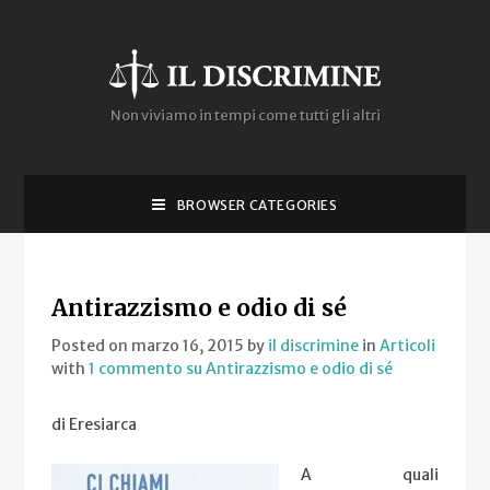
Non viviamo in tempi come tutti gli altri
BROWSER CATEGORIES
Antirazzismo e odio di sé
Posted on marzo 16, 2015
by
il discrimine
in
Articoli
with
1 commento
su Antirazzismo e odio di sé
di Eresiarca
A quali