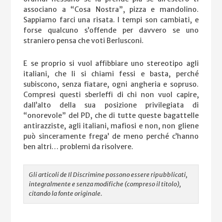
associano a “Cosa Nostra”, pizza e mandolino.
Sappiamo farci una risata. I tempi son cambiati, e
forse qualcuno s’offende per davvero se uno
straniero pensa che voti Berlusconi.
E se proprio si vuol affibbiare uno stereotipo agli
italiani, che li si chiami fessi e basta, perché
subiscono, senza fiatare, ogni angheria e sopruso.
Compresi questi sberleffi di chi non vuol capire,
dall’alto della sua posizione privilegiata di
“onorevole” del PD, che di tutte queste bagattelle
antirazziste, agli italiani, mafiosi e non, non gliene
può sinceramente frega’ de meno perché c’hanno
ben altri… problemi da risolvere.
Gli articoli de Il Discrimine possono essere ripubblicati,
integralmente e senza modifiche (compreso il titolo),
citando la fonte originale.