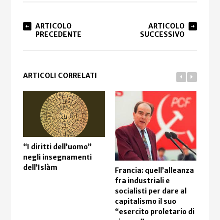
ARTICOLO
ARTICOLO
PRECEDENTE
SUCCESSIVO
ARTICOLI CORRELATI
“I diritti dell’uomo”
negli insegnamenti
La 
dell’Islàm
è la
Francia: quell’alleanza
fra industriali e
socialisti per dare al
capitalismo il suo
“esercito proletario di