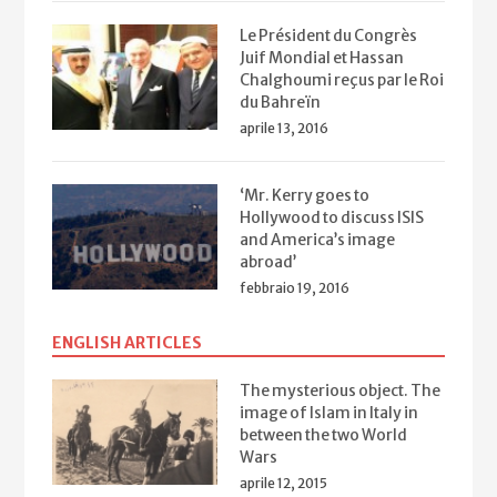
Le Président du Congrès
Juif Mondial et Hassan
Chalghoumi reçus par le Roi
du Bahreïn
aprile 13, 2016
‘Mr. Kerry goes to
Hollywood to discuss ISIS
and America’s image
abroad’
febbraio 19, 2016
ENGLISH ARTICLES
The mysterious object. The
image of Islam in Italy in
between the two World
Wars
aprile 12, 2015