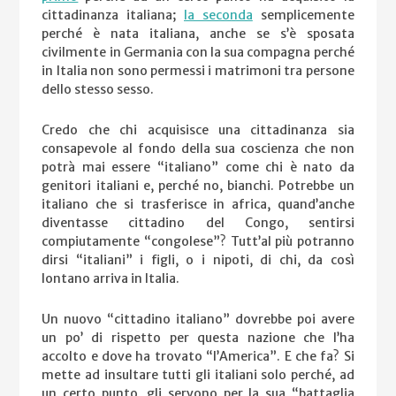
cittadinanza italiana;
la seconda
semplicemente
perché è nata italiana, anche se s’è sposata
civilmente in Germania con la sua compagna perché
in Italia non sono permessi i matrimoni tra persone
dello stesso sesso.
Credo che chi acquisisce una cittadinanza sia
consapevole al fondo della sua coscienza che non
potrà mai essere “italiano” come chi è nato da
genitori italiani e, perché no, bianchi. Potrebbe un
italiano che si trasferisce in africa, quand’anche
diventasse cittadino del Congo, sentirsi
compiutamente “congolese”? Tutt’al più potranno
dirsi “italiani” i figli, o i nipoti, di chi, da così
lontano arriva in Italia.
Un nuovo “cittadino italiano” dovrebbe poi avere
un po’ di rispetto per questa nazione che l’ha
accolto e dove ha trovato “l’America”. E che fa? Si
mette ad insultare tutti gli italiani solo perché, ad
un certo punto, gli servono per la sua “battaglia