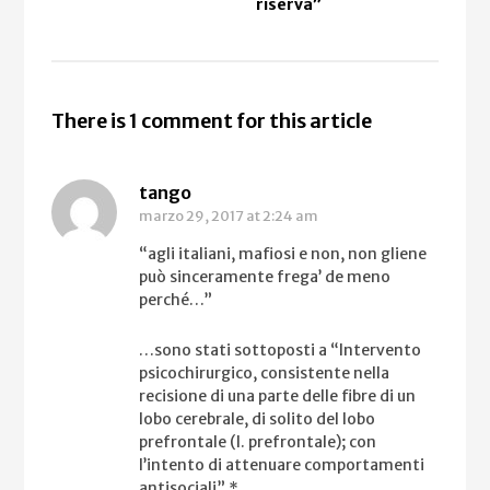
riserva”
There is 1 comment for this article
tango
marzo 29, 2017
at 2:24 am
“agli italiani, mafiosi e non, non gliene
può sinceramente frega’ de meno
perché…”
…sono stati sottoposti a “Intervento
psicochirurgico, consistente nella
recisione di una parte delle fibre di un
lobo cerebrale, di solito del lobo
prefrontale (l. prefrontale); con
l’intento di attenuare comportamenti
antisociali” *