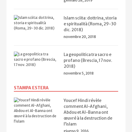
gennaio 28, 2019
Islam sciita: dottrina, storia
e spiritualità (Roma, 29-30
dic. 2018)
novembre 20, 2018
La geopolitica tra sacro e
profano (Brescia, 17 nov.
2018)
novembre 5, 2018
STAMPA ESTERA
Youcef Hindi révèle
comment Al-Afghani,
Abdou et Al-Banna ont
œuvré à la destruction de
l’islam
giugno 9, 2016