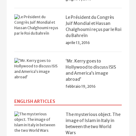
Le Président du Congrès
Juif Mondial et Hassan
Chalghoumi reçus par le Roi
du Bahreïn
aprile 13, 2016
‘Mr. Kerry goes to
Hollywood to discuss ISIS
and America’s image
abroad’
febbraio 19, 2016
ENGLISH ARTICLES
The mysterious object. The
image of Islam in Italy in
between the two World
Wars