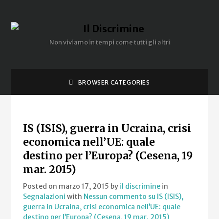
Non viviamo in tempi come tutti gli altri
BROWSER CATEGORIES
IS (ISIS), guerra in Ucraina, crisi
economica nell’UE: quale
destino per l’Europa? (Cesena, 19
mar. 2015)
Posted on marzo 17, 2015
by
il discrimine
in
Segnalazioni
with
Nessun commento
su IS (ISIS),
guerra in Ucraina, crisi economica nell’UE: quale
destino per l’Europa? (Cesena, 19 mar. 2015)