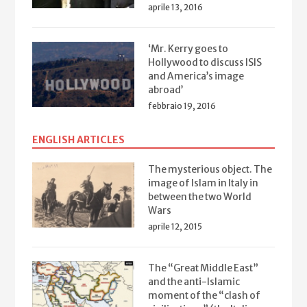
aprile 13, 2016
‘Mr. Kerry goes to
Hollywood to discuss ISIS
and America’s image
abroad’
febbraio 19, 2016
ENGLISH ARTICLES
The mysterious object. The
image of Islam in Italy in
between the two World
Wars
aprile 12, 2015
The “Great Middle East”
and the anti-Islamic
moment of the “clash of