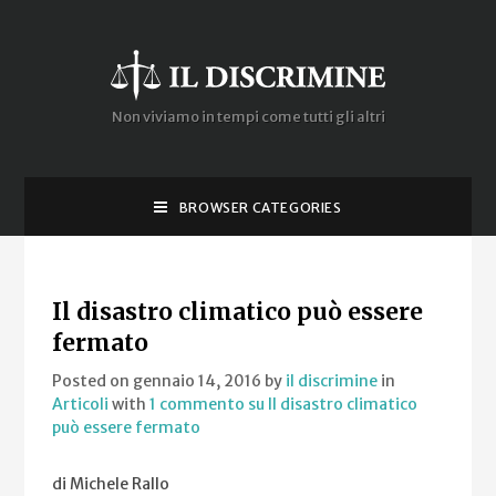
Non viviamo in tempi come tutti gli altri
BROWSER CATEGORIES
Il disastro climatico può essere
fermato
Posted on gennaio 14, 2016
by
il discrimine
in
Articoli
with
1 commento
su Il disastro climatico
può essere fermato
di Michele Rallo