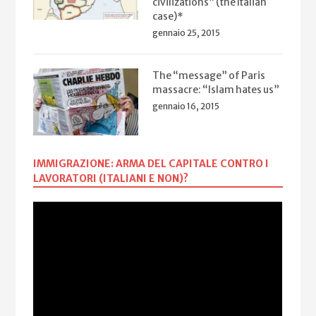
civilizations” (the Italian
case)*
gennaio 25, 2015
The “message” of Paris
massacre: “Islam hates us”
gennaio 16, 2015
IMMIGRAZIONE: ARMA DEL CAPITALE CONTRO I
LAVORATORI (ITALIANI E NON)?