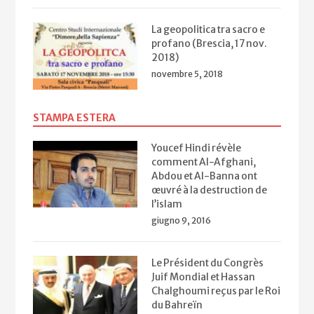
La geopolitica tra sacro e
profano (Brescia, 17 nov.
2018)
novembre 5, 2018
STAMPA ESTERA
Youcef Hindi révèle
comment Al-Afghani,
Abdou et Al-Banna ont
œuvré à la destruction de
l’islam
giugno 9, 2016
Le Président du Congrès
Juif Mondial et Hassan
Chalghoumi reçus par le Roi
du Bahreïn