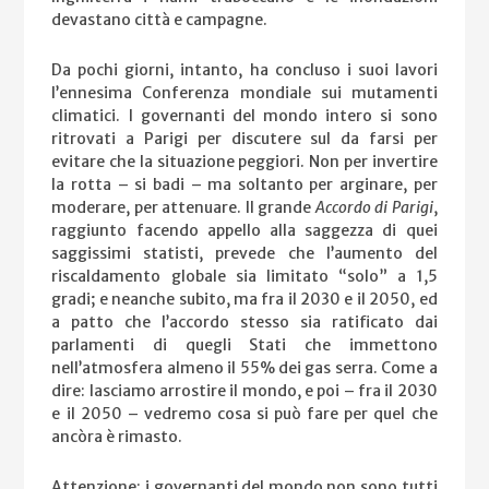
devastano città e campagne.
Da pochi giorni, intanto, ha concluso i suoi lavori
l’ennesima Conferenza mondiale sui mutamenti
climatici. I governanti del mondo intero si sono
ritrovati a Parigi per discutere sul da farsi per
evitare che la situazione peggiori. Non per invertire
la rotta – si badi – ma soltanto per arginare, per
moderare, per attenuare. Il grande
Accordo di Parigi
,
raggiunto facendo appello alla saggezza di quei
saggissimi statisti, prevede che l’aumento del
riscaldamento globale sia limitato “solo” a 1,5
gradi; e neanche subito, ma fra il 2030 e il 2050, ed
a patto che l’accordo stesso sia ratificato dai
parlamenti di quegli Stati che immettono
nell’atmosfera almeno il 55% dei gas serra. Come a
dire: lasciamo arrostire il mondo, e poi – fra il 2030
e il 2050 – vedremo cosa si può fare per quel che
ancòra è rimasto.
Attenzione: i governanti del mondo non sono tutti