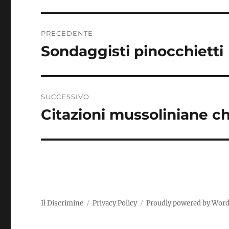
Navigazione
PRECEDENTE
articoli
Sondaggisti pinocchietti
Articolo
precedente:
SUCCESSIVO
Citazioni mussoliniane c
Articolo
successivo:
Il Discrimine
Privacy Policy
Proudly powered by Wor