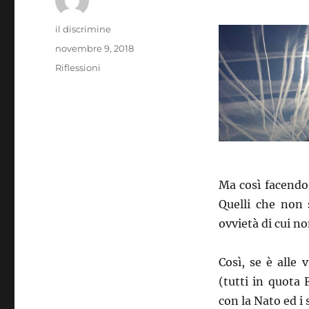
Autore
il discrimine
Pubblicato
novembre 9, 2018
il
Categorie
Riflessioni
Ma così facendo, 
Quelli che non 
ovvietà di cui 
Così, se è alle 
(tutti in quota
con la Nato ed 