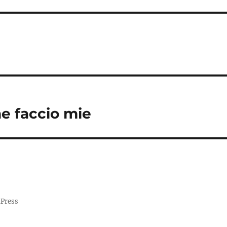
he faccio mie
dPress