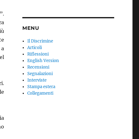
”.
ra
MENU
iù
te
Il Discrimine
Articoli
 a
Riflessioni
el
English Version
Recensioni
Segnalazioni
Interviste
i.
Stampa estera
le
Collegamenti
ia
no