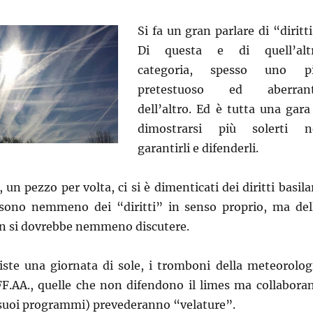
Si fa un gran parlare di “diritti
Di questa e di quell’alt
categoria, spesso uno p
pretestuoso ed aberran
dell’altro. Ed è tutta una gara
dimostrarsi più solerti n
garantirli e difenderli.
un pezzo per volta, ci si è dimenticati dei diritti basilar
sono nemmeno dei “diritti” in senso proprio, ma del
non si dovrebbe nemmeno discutere.
viste una giornata di sole, i tromboni della meteorolog
 FF.AA., quelle che non difendono il limes ma collabora
i suoi programmi) prevederanno “velature”.