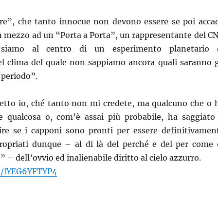
re”, che tanto innocue non devono essere se poi acca
in mezzo ad un “Porta a Porta”, un rappresentante del C
siamo al centro di un esperimento planetario 
 clima del quale non sappiamo ancora quali saranno g
 periodo”.
detto io, ché tanto non mi credete, ma qualcuno che o 
re qualcosa o, com’è assai più probabile, ha saggiato 
ire se i capponi sono pronti per essere definitivamen
propriati dunque – al di là del perché e del per come 
 – dell’ovvio ed inalienabile diritto al cielo azzurro.
be/lYEG6YFTYP4