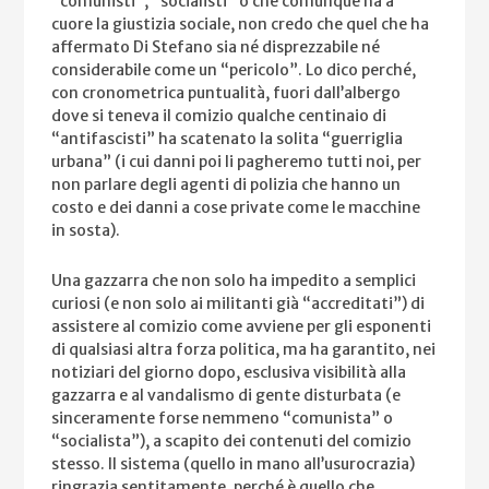
“comunisti”, “socialisti” o che comunque ha a
cuore la giustizia sociale, non credo che quel che ha
affermato Di Stefano sia né disprezzabile né
considerabile come un “pericolo”. Lo dico perché,
con c
ronometrica puntualità, fuori dall’albergo
dove si teneva il comizio qualche centinaio di
“antifascisti” ha scatenato la solita “guerriglia
urbana” (i cui danni poi li pagheremo tutti noi, per
non parlare degli agenti di polizia che hanno un
costo e dei danni a cose private come le macchine
in sosta).
Una gazzarra che non solo ha impedito a semplici
curiosi (e non solo ai militanti già “accreditati”) di
assistere al comizio come avviene per gli esponenti
di qualsiasi altra forza politica, ma ha garantito, nei
notiziari del giorno dopo, esclusiva visibilità alla
gazzarra e al vandalismo di gente disturbata (e
sinceramente forse nemmeno “comunista” o
“socialista”), a scapito dei contenuti del comizio
stesso. Il sistema (quello in mano all’usurocrazia)
ringrazia sentitamente, perché è quello che