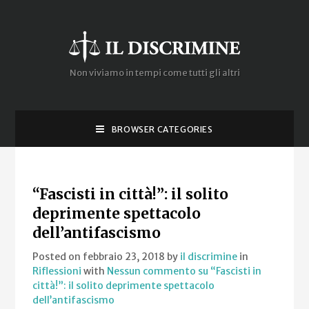
Non viviamo in tempi come tutti gli altri
BROWSER CATEGORIES
“Fascisti in città!”: il solito
deprimente spettacolo
dell’antifascismo
Posted on febbraio 23, 2018
by
il discrimine
in
Riflessioni
with
Nessun commento
su “Fascisti in
città!”: il solito deprimente spettacolo
dell’antifascismo