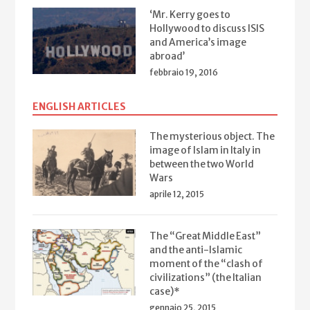
‘Mr. Kerry goes to
Hollywood to discuss ISIS
and America’s image
abroad’
febbraio 19, 2016
ENGLISH ARTICLES
The mysterious object. The
image of Islam in Italy in
between the two World
Wars
aprile 12, 2015
The “Great Middle East”
and the anti-Islamic
moment of the “clash of
civilizations” (the Italian
case)*
gennaio 25, 2015