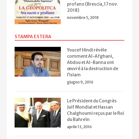
profano (Brescia, 17 nov.
2018)
novembre 5, 2018
STAMPA ESTERA
Youcef Hindi révèle
comment Al-Afghani,
Abdou et Al-Banna ont
œuvré à la destruction de
l’islam
giugno 9, 2016
Le Président du Congrès
Juif Mondial et Hassan
Chalghoumi reçus par le Roi
du Bahreïn
aprile 13, 2016