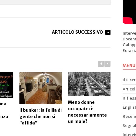
ARTICOLO SUCCESSIVO
Interv
Docent
Galopp
Eurasi
MENU
Il Disc
Articol
Rifless
Meno donne
La blasf
una
Englis
occupate: è
offesa al 
Il bunker: la follia di
necessariamente
grande a
Recens
gente che non si
enza
un male?
nostri co
“affida”
Segnal
Intervi