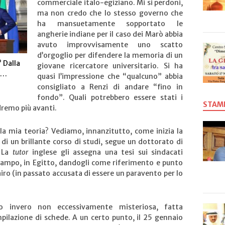
commerciale italo-egiziano. Mi si perdoni,
ma non credo che lo stesso governo che
ha mansuetamente sopportato le
angherie indiane per il caso dei Marò abbia
avuto improvvisamente uno scatto
d’orgoglio per difendere la memoria di un
? Dalla
giovane ricercatore universitario. Si ha
ti…
quasi l’impressione che “qualcuno” abbia
consigliato a Renzi di andare “fino in
fondo”. Quali potrebbero essere stati i
STAM
dremo più avanti.
la mia teoria? Vediamo, innanzitutto, come inizia la
 di un brillante corso di studi, segue un dottorato di
. La
tutor
inglese gli assegna una tesi sui sindacati
 campo, in Egitto, dandogli come riferimento e punto
iro (in passato accusata di essere un paravento per lo
dio invero non eccessivamente misteriosa, fatta
mpilazione di schede. A un certo punto, il 25 gennaio