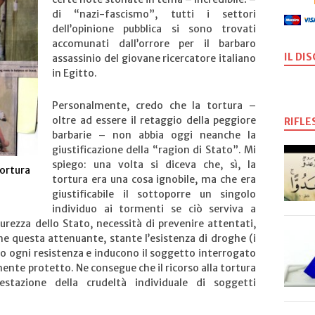
di “nazi-fascismo”, tutti i settori
dell’opinione pubblica si sono trovati
accomunati dall’orrore per il barbaro
IL DI
assassinio del giovane ricercatore italiano
in Egitto.
Personalmente, credo che la tortura –
oltre ad essere il retaggio della peggiore
RIFLE
barbarie – non abbia oggi neanche la
giustificazione della “ragion di Stato”. Mi
spiego: una volta si diceva che, sì, la
tortura
tortura era una cosa ignobile, ma che era
giustificabile il sottoporre un singolo
individuo ai tormenti se ciò serviva a
icurezza dello Stato, necessità di prevenire attentati,
he questa attenuante, stante l’esistenza di droghe (i
lano ogni resistenza e inducono il soggetto interrogato
mente protetto. Ne consegue che il ricorso alla tortura
stazione della crudeltà individuale di soggetti