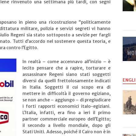
viene rinvenuto una settimana più tardi, con segni
 sposano in pieno una ricostruzione “politicamente
ittatura militare, polizia e servizi segreti vi hanno
iulio Regeni sia stato sottoposto a sevizie per fargli
minato. Tutti d’accordo nel sostenere questa teoria, e
ura contro l’Egitto.
In realtà – come accennavo all’inizio – è
lecito pensare che a rapire, torturare e
assassinare Regeni siano stati soggetti
ENGLI
diversi da quelli frettolosamente indicati
in Italia. Soggetti il cui scopo era di
mettere in difficoltà il governo egiziano,
se non anche – aggiungo – di pregiudicare
i forti rapporti economici italo-egiziani.
L’Italia, infatti, era fino a ieri il primo
partner commerciale europeo dell’Egitto;
il secondo a livello mondiale, dopo gli
Stati Uniti. Adesso, poiché il Cairo non è in