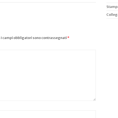
Stampa
Colleg
.
I campi obbligatori sono contrassegnati
*