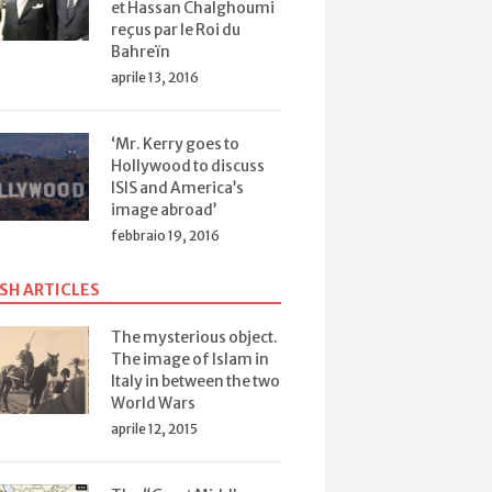
et Hassan Chalghoumi
reçus par le Roi du
Bahreïn
aprile 13, 2016
‘Mr. Kerry goes to
Hollywood to discuss
ISIS and America’s
image abroad’
febbraio 19, 2016
SH ARTICLES
The mysterious object.
The image of Islam in
Italy in between the two
World Wars
aprile 12, 2015