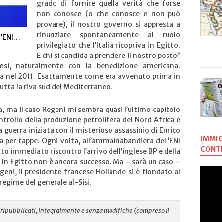
grado di fornire quella verità che forse
non conosce (o che conosce e non può
provare), il nostro governo si appresta a
rinunziare spontaneamente al ruolo
l’ENI…
privilegiato che l’Italia ricopriva in Egitto.
E chi si candida a prendere il nostro posto?
cesi, naturalmente con la benedizione americana.
a nel 2011. Esattamente come era avvenuto prima in
utta la riva sud del Mediterraneo.
a, ma il caso Regeni mi sembra quasi l’ultimo capitolo
ontrollo della produzione petrolifera del Nord Africa e
 guerra iniziata con il misterioso assassinio di Enrico
IMMIG
a per tappe. Ogni volta, all’ammainabandiera dell’ENI
CONTR
tto immediato riscontro l’arrivo dell’inglese BP e della
 In Egitto non è ancora successo. Ma – sarà un caso –
egeni, il presidente francese Hollande si è fiondato al
 regime del generale al-Sisi.
re ripubblicati, integralmente e senza modifiche (compreso il