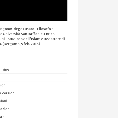
engono: Diego Fusaro - Filosofo e
e Università San Raffaele. Enrico
ini - Studioso dell'Islam e Redattore di
a. (Bergamo, 5 feb. 2016)
rimine
i
Je n
ioni
emia come
“Identità europea
man
La via dell’inferno è
h Version
Cielo è il
e questione
lastricata di…
ssente dei
islamica”
ioni
“proteste”
dici penali
(resoconto)
azioni
ste