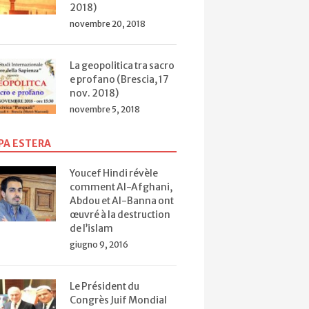
2018)
novembre 20, 2018
La geopolitica tra sacro
e profano (Brescia, 17
nov. 2018)
novembre 5, 2018
PA ESTERA
Youcef Hindi révèle
comment Al-Afghani,
Abdou et Al-Banna ont
œuvré à la destruction
de l’islam
giugno 9, 2016
Le Président du
Congrès Juif Mondial