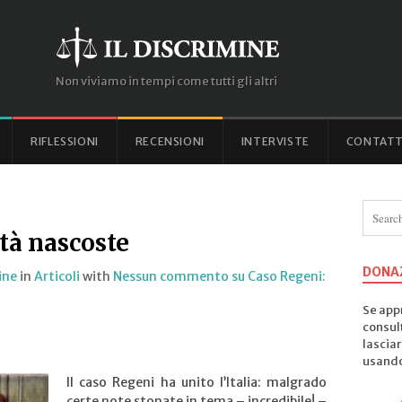
Non viviamo in tempi come tutti gli altri
RIFLESSIONI
RECENSIONI
INTERVISTE
CONTATT
ità nascoste
DONA
ine
in
Articoli
with
Nessun commento
su Caso Regeni:
Se appr
consul
lasciar
usando 
Il caso Regeni ha unito l’Italia: malgrado
certe note stonate in tema – incredibile! –