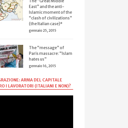
The “Great Middle
East” and the anti-
Islamic moment of the
“clash of civilizations”
(the Italian case)*
gennaio 25, 2015
The “message” of
Paris massacre: “Islam
hates us”
gennaio 16, 2015
RAZIONE: ARMA DEL CAPITALE
O I LAVORATORI (ITALIANI E NON)?