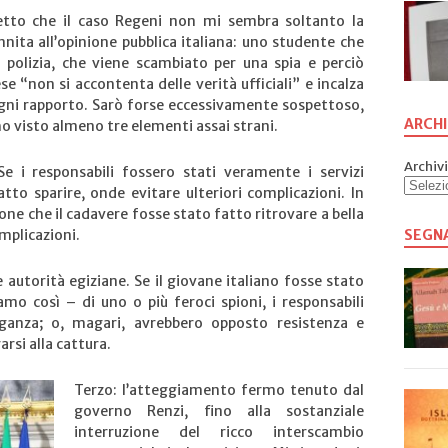
detto che il caso Regeni non mi sembra soltanto la
nita all’opinione pubblica italiana: uno studente che
polizia, che viene scambiato per una spia e perciò
se “non si accontenta delle verità ufficiali” e incalza
i ogni rapporto. Sarò forse eccessivamente sospettoso,
ARCHI
 ho visto almeno tre elementi assai strani.
Archivi
e i responsabili fossero stati veramente i servizi
atto sparire, onde evitare ulteriori complicazioni. In
one che il cadavere fosse stato fatto ritrovare a bella
SEGN
omplicazioni.
e autorità egiziane. Se il giovane italiano fosse stato
amo così – di uno o più feroci spioni, i responsabili
eganza; o, magari, avrebbero opposto resistenza e
arsi alla cattura.
Terzo: l’atteggiamento fermo tenuto dal
governo Renzi, fino alla sostanziale
interruzione del ricco interscambio