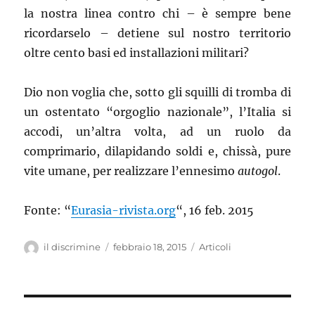
la nostra linea contro chi – è sempre bene
ricordarselo – detiene sul nostro territorio
oltre cento basi ed installazioni militari?
Dio non voglia che, sotto gli squilli di tromba di
un ostentato “orgoglio nazionale”, l’Italia si
accodi, un’altra volta, ad un ruolo da
comprimario, dilapidando soldi e, chissà, pure
vite umane, per realizzare l’ennesimo
autogol
.
Fonte: “
Eurasia-rivista.org
“, 16 feb. 2015
Autore
il discrimine
Pubblicato
febbraio 18, 2015
Categorie
Articoli
il