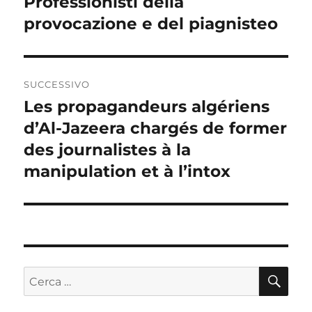
Professionisti della
Articolo
provocazione e del piagnisteo
precedente:
SUCCESSIVO
Les propagandeurs algériens
Articolo
d’Al-Jazeera chargés de former
successivo:
des journalistes à la
manipulation et à l’intox
CE
Cerca: