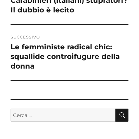
Carabinieri (italiani) stupratori?
Articolo
Il dubbio è lecito
precedente:
SUCCESSIVO
Le femministe radical chic:
Articolo
squallide controifugure della
successivo:
donna
CE
Cerca: