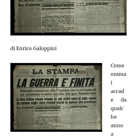
di Enrico Galoppini
Come
orama
i
accad
e da
qualc
he
anno
a