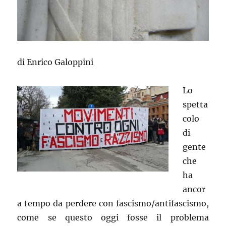
di Enrico Galoppini
Lo
spetta
colo
di
gente
che
ha
ancor
a tempo da perdere con fascismo/antifascismo,
come se questo oggi fosse il problema