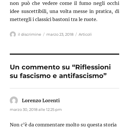
non può che vedere come il fumo negli occhi
idee suscettibili, una volta messe in pratica, di
mettergli i classici bastoni tra le ruote.
Autore
il discrimine
Pubblicato
marzo 23, 2018
Categorie
Articoli
il
Un commento su “Riflessioni
su fascismo e antifascismo”
Lorenzo Lorenti
ha
detto:
marzo 30, 2018 alle 12:25 pm
Non c’è da commentare molto su questa storia