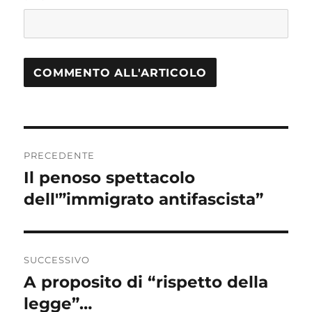
Navigazione
PRECEDENTE
articoli
Il penoso spettacolo
Articolo
dell'”immigrato antifascista”
precedente:
SUCCESSIVO
A proposito di “rispetto della
Articolo
legge”…
successivo: