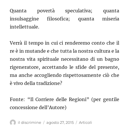
Quanta povertà speculativa; quanta
insulsaggine filosofica; quanta miseria
intellettuale.
Verrà il tempo in cui ci renderemo conto che il
re è in mutande e che tutta la nostra cultura e la
nostra vita spirituale necessitano di un bagno
rigeneratore, accettando le sfide del presente,
ma anche accogliendo rispettosamente ciò che
è vivo della tradizione?
Fonte: “Il Corriere delle Regioni” (per gentile
concessione dell’Autore)
Autore
il discrimine
Pubblicato
agosto 27, 2015
Categorie
Articoli
il