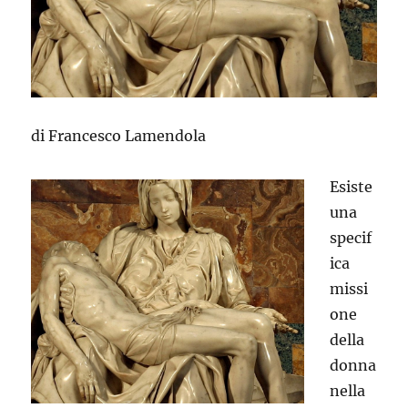
di Francesco Lamendola
Esiste
una
specif
ica
missi
one
della
donna
nella