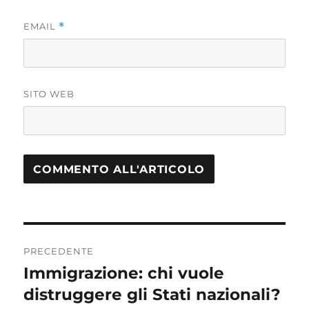
EMAIL
*
SITO WEB
Navigazione
PRECEDENTE
articoli
Immigrazione: chi vuole
Articolo
distruggere gli Stati nazionali?
precedente: