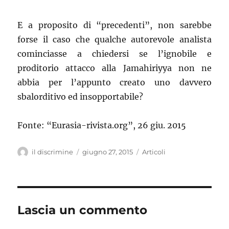
E a proposito di “precedenti”, non sarebbe
forse il caso che qualche autorevole analista
cominciasse a chiedersi se l’ignobile e
proditorio attacco alla Jamahiriyya non ne
abbia per l’appunto creato uno davvero
sbalorditivo ed insopportabile?
Fonte: “Eurasia-rivista.org”, 26 giu. 2015
Autore
il discrimine
Pubblicato
giugno 27, 2015
Categorie
Articoli
il
Lascia un commento