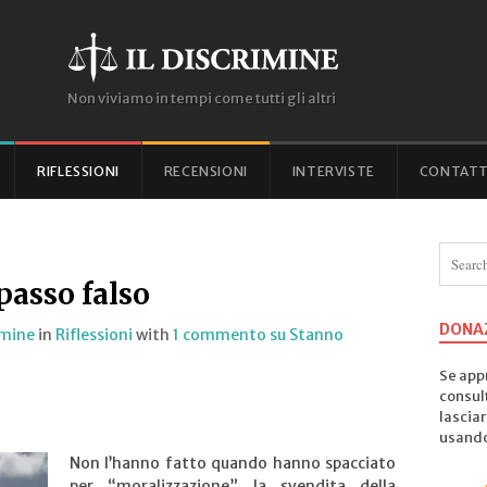
Non viviamo in tempi come tutti gli altri
RIFLESSIONI
RECENSIONI
INTERVISTE
CONTATT
passo falso
DONA
rimine
in
Riflessioni
with
1 commento
su Stanno
Se appr
consul
lasciar
usando 
Non l’hanno fatto quando hanno spacciato
per “moralizzazione” la svendita della