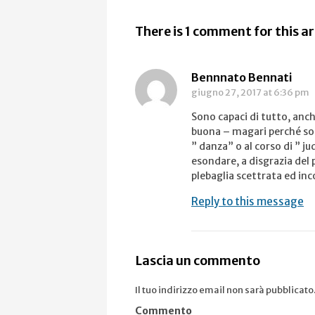
There is 1 comment for this ar
Bennnato Bennati
giugno 27, 2017
at 6:36 pm
Sono capaci di tutto, anche 
buona – magari perché son
” danza” o al corso di ” ju
esondare, a disgrazia del 
plebaglia scettrata ed inco
Reply to this message
Lascia un commento
Il tuo indirizzo email non sarà pubblicato
Commento