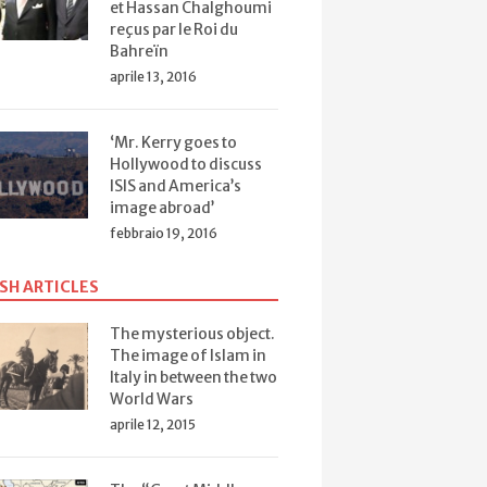
et Hassan Chalghoumi
reçus par le Roi du
Bahreïn
aprile 13, 2016
‘Mr. Kerry goes to
Hollywood to discuss
ISIS and America’s
image abroad’
febbraio 19, 2016
SH ARTICLES
The mysterious object.
The image of Islam in
Italy in between the two
World Wars
aprile 12, 2015