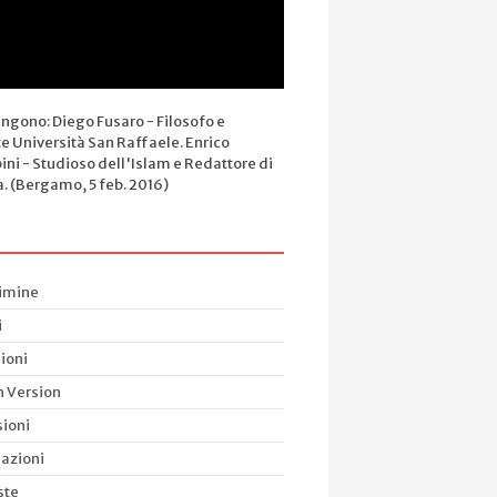
engono: Diego Fusaro - Filosofo e
e Università San Raffaele. Enrico
ini - Studioso dell'Islam e Redattore di
a. (Bergamo, 5 feb. 2016)
rimine
i
ioni
h Version
ioni
azioni
ste