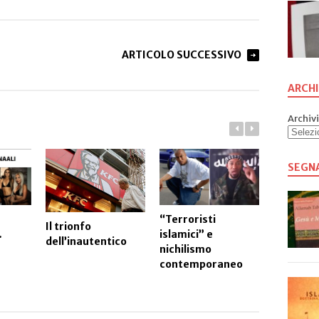
ARTICOLO SUCCESSIVO
ARCHI
Archivi
SEGN
“Terroristi
Il trionfo
islamici” e
…
dell’inautentico
Avviso ag
nichilismo
aspiranti
contemporaneo
sacerdot