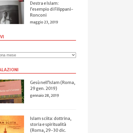
Destra e Islam:
l’esempio di Filippani-
Ronconi
maggio 23, 2019
VI
ALAZIONI
Gesù nell’Islam (Roma,
29 gen. 2019)
Ipocrisia al
L’As
gennaio 28, 2019
massimo grado
Sov
La trappola degli
li
“To
“opposti
 teologi e
estremismi”
i
Islam sciita: dottrina,
storia e spiritualità
(Roma, 29-30 dic.