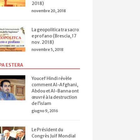
2018)
novembre 20, 2018
La geopolitica tra sacro
e profano (Brescia, 17
nov. 2018)
novembre 5, 2018
PA ESTERA
Youcef Hindi révèle
comment Al-Afghani,
Abdou et Al-Banna ont
œuvré à la destruction
de l’islam
giugno 9, 2016
Le Président du
Congrès Juif Mondial