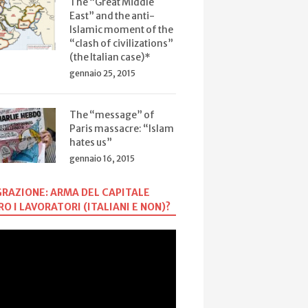
The “Great Middle
East” and the anti-
Islamic moment of the
“clash of civilizations”
(the Italian case)*
gennaio 25, 2015
The “message” of
Paris massacre: “Islam
hates us”
gennaio 16, 2015
RAZIONE: ARMA DEL CAPITALE
O I LAVORATORI (ITALIANI E NON)?