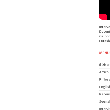
Interv
Docent
Galopp
Eurasi
MENU
Il Disc
Articol
Rifless
Englis
Recens
Segnal
Intervi