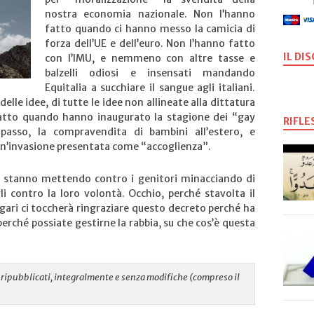
nostra economia nazionale. Non l’hanno
fatto quando ci hanno messo la camicia di
forza dell’UE e dell’euro. Non l’hanno fatto
IL DI
con l’IMU, e nemmeno con altre tasse e
balzelli odiosi e insensati mandando
Equitalia a succhiare il sangue agli italiani.
elle idee, di tutte le idee non allineate alla dittatura
atto quando hanno inaugurato la stagione dei “gay
RIFLE
asso, la compravendita di bambini all’estero, e
n’invasione presentata come “accoglienza”.
i stanno mettendo contro i genitori minacciando di
i contro la loro volontà. Occhio, perché stavolta il
gari ci toccherà ringraziare questo decreto perché ha
perché possiate gestirne la rabbia, su che cos’è questa
re ripubblicati, integralmente e senza modifiche (compreso il