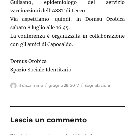
Gulisano, epidemiologo del servizio
vaccinazioni dell’ASST di Lecco.
Via aspettiamo, quindi, in Domsu Orobica
sabato 8 luglio alle 16.45.
La conferenza è organizzata in collaborazione
con gli amici di Caposaldo.
Domus Orobica
Spazio Sociale Identitario
Autore
il discrimine
Pubblicato
giugno 29, 2017
Categorie
Segnalazioni
il
Lascia un commento