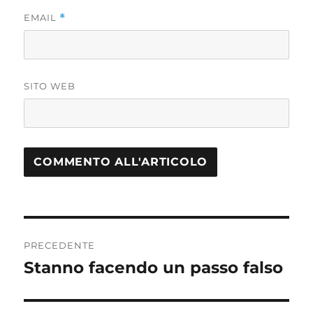
EMAIL
*
SITO WEB
Navigazione
PRECEDENTE
articoli
Stanno facendo un passo falso
Articolo
precedente: