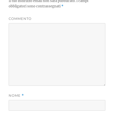
Il tuo indirizzo email non sarà pubblicato.
I campi
obbligatori sono contrassegnati
*
COMMENTO
NOME
*