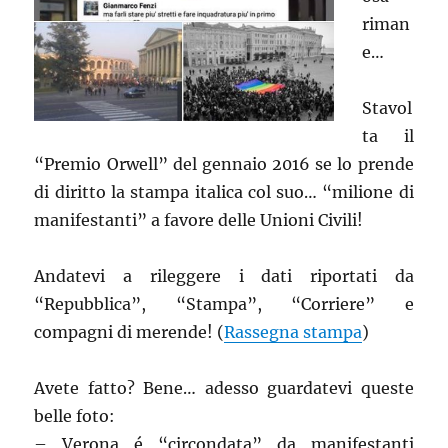
riman
e…
Stavol
ta il
“Premio Orwell” del gennaio 2016 se lo prende
di diritto la stampa italica col suo… “milione di
manifestanti” a favore delle Unioni Civili!
Andatevi a rileggere i dati riportati da
“Repubblica”, “Stampa”, “Corriere” e
compagni di merende! (
Rassegna stampa
)
Avete fatto? Bene… adesso guardatevi queste
belle foto:
– Verona é “circondata” da manifestanti