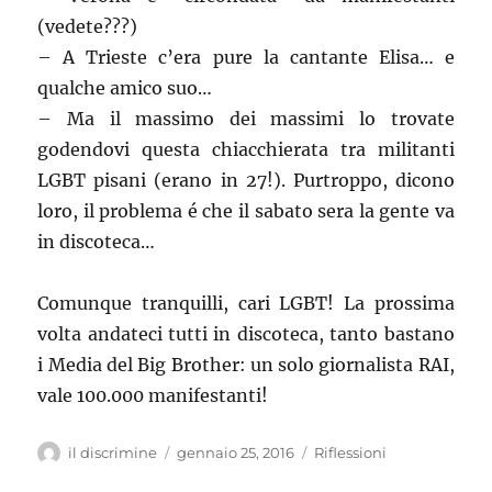
(vedete???)
– A Trieste c’era pure la cantante Elisa… e
qualche amico suo…
– Ma il massimo dei massimi lo trovate
godendovi questa chiacchierata tra militanti
LGBT pisani (erano in 27!). Purtroppo, dicono
loro, il problema é che il sabato sera la gente va
in discoteca…
Comunque tranquilli, cari LGBT! La prossima
volta andateci tutti in discoteca, tanto bastano
i Media del Big Brother: un solo giornalista RAI,
vale 100.000 manifestanti!
Autore
il discrimine
Pubblicato
gennaio 25, 2016
Categorie
Riflessioni
il