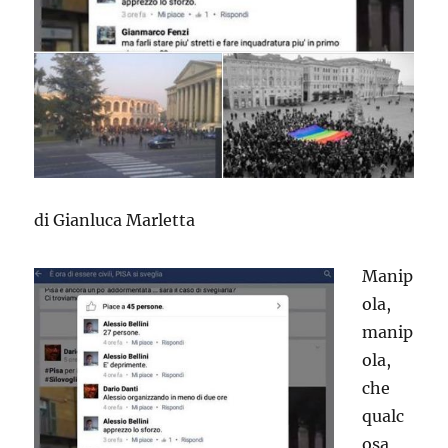
di Gianluca Marletta
Manip
ola,
manip
ola,
che
qualc
osa