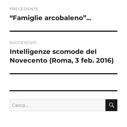
Navigazione
PRECEDENTE
articoli
“Famiglie arcobaleno”…
Articolo
precedente:
SUCCESSIVO
Intelligenze scomode del
Articolo
Novecento (Roma, 3 feb. 2016)
successivo:
CE
Cerca: