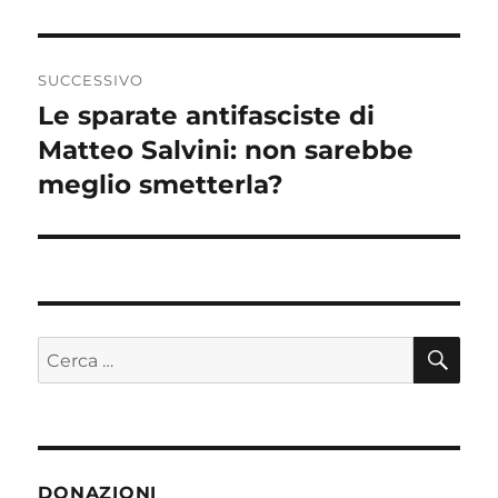
precedente:
SUCCESSIVO
Le sparate antifasciste di
Articolo
Matteo Salvini: non sarebbe
successivo:
meglio smetterla?
CE
Cerca:
DONAZIONI