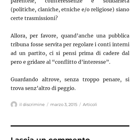
parentele, cointeressenze e solidarietà
(politiche, claniche, etniche e/o religiose) siano
certe trasmissioni?
Allora, per favore, quand’anche una pubblica
tribuna fosse servita per regolare i conti interni
ad un partito, ci si pensi prima di cadere dal
pero e gridare al “conflitto d’interesse”.
Guardando altrove, senza troppo penare, si
trova senz’altro di peggio.
Autore
il discrimine
Pubblicato
marzo 3, 2015
Categorie
Articoli
il