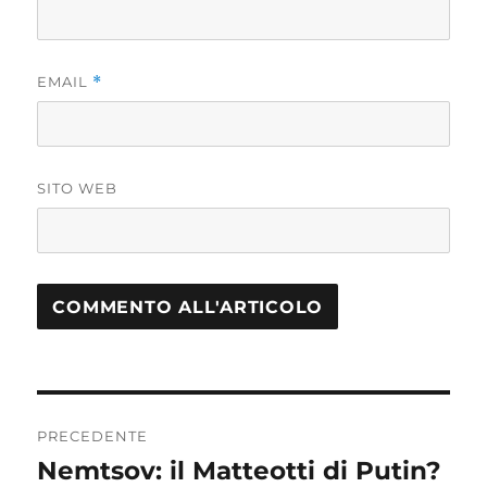
EMAIL
*
SITO WEB
Navigazione
PRECEDENTE
articoli
Nemtsov: il Matteotti di Putin?
Articolo