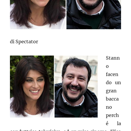
di Spectator
Stann
o
facen
do un
gran
bacca
no
perch
é la