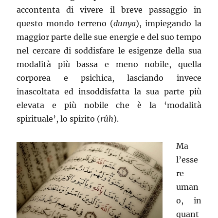
accontenta di vivere il breve passaggio in
questo mondo terreno (
dunya
), impiegando la
maggior parte delle sue energie e del suo tempo
nel cercare di soddisfare le esigenze della sua
modalità più bassa e meno nobile, quella
corporea e psichica, lasciando invece
inascoltata ed insoddisfatta la sua parte più
elevata e più nobile che è la ‘modalità
spirituale’, lo spirito (
rûh
).
Ma
l’esse
re
uman
o, in
quant