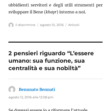
ubbidienti servitori e degli utili strumenti per
sviluppare il Bene (
khayr
) intorno a noi.
Autore
il discrimine
Pubblicato
agosto 10, 2016
Categorie
Articoli
il
2 pensieri riguardo “L’essere
umano: sua funzione, sua
centralità e sua nobiltà”
Bennnato Bennati
ha
detto:
agosto 12, 2016 alle 12:08 pm
Se dovessi essere io a riformare l’attuale