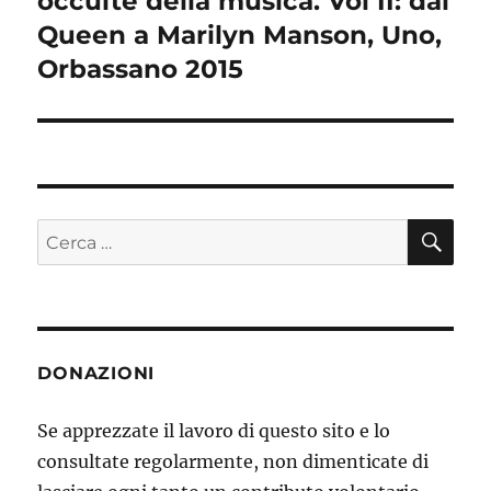
occulte della musica. Vol II: dai
Queen a Marilyn Manson, Uno,
Orbassano 2015
CE
Cerca:
DONAZIONI
Se apprezzate il lavoro di questo sito e lo
consultate regolarmente, non dimenticate di