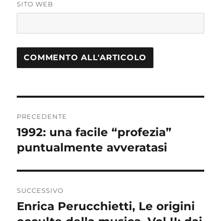
SITO WEB
Navigazione
PRECEDENTE
articoli
1992: una facile “profezia”
Articolo
puntualmente avveratasi
precedente:
SUCCESSIVO
Enrica Perucchietti, Le origini
Articolo
successivo: