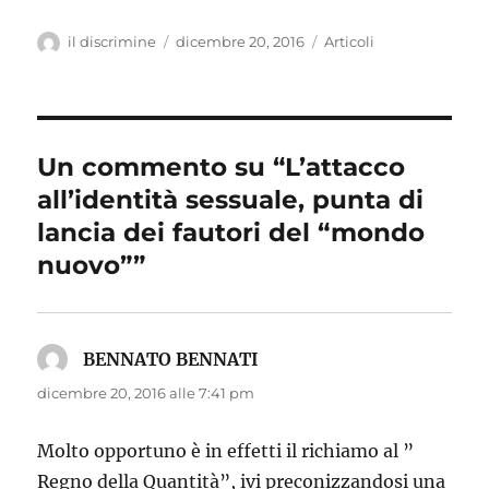
Autore
il discrimine
Pubblicato
dicembre 20, 2016
Categorie
Articoli
il
Un commento su “L’attacco
all’identità sessuale, punta di
lancia dei fautori del “mondo
nuovo””
BENNATO BENNATI
ha
detto:
dicembre 20, 2016 alle 7:41 pm
Molto opportuno è in effetti il richiamo al ”
Regno della Quantità”, ivi preconizzandosi una