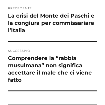
Navigazione
PRECEDENTE
articoli
La crisi del Monte dei Paschi e
Articolo
la congiura per commissariare
precedente:
l’Italia
SUCCESSIVO
Comprendere la “rabbia
Articolo
musulmana” non significa
successivo:
accettare il male che ci viene
fatto