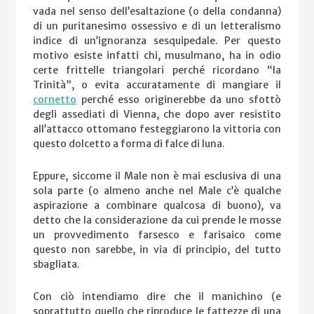
vada nel senso dell’esaltazione (o della condanna)
di un puritanesimo ossessivo e di un letteralismo
indice di un’ignoranza sesquipedale. Per questo
motivo esiste infatti chi, musulmano, ha in odio
certe frittelle triangolari perché ricordano “la
Trinità”, o evita accuratamente di mangiare il
cornetto
perché esso originerebbe da uno sfottò
degli assediati di Vienna, che dopo aver resistito
all’attacco ottomano festeggiarono la vittoria con
questo dolcetto a forma di falce di luna.
Eppure, siccome il Male non è mai esclusiva di una
sola parte (o almeno anche nel Male c’è qualche
aspirazione a combinare qualcosa di buono), va
detto che la considerazione da cui prende le mosse
un provvedimento farsesco e farisaico come
questo non sarebbe, in via di principio, del tutto
sbagliata.
Con ciò intendiamo dire che il manichino (e
soprattutto quello che riproduce le fattezze di una