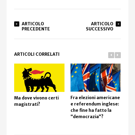
ARTICOLO
ARTICOLO
PRECEDENTE
SUCCESSIVO
ARTICOLI CORRELATI
Fra elezioni americane
Ma dove vivono certi
e referendum inglese:
magistrati?
La 
che fine ha fatto la
eur
“democrazia”?
più