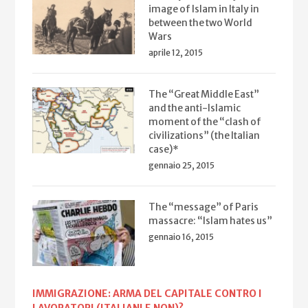
image of Islam in Italy in
between the two World
Wars
aprile 12, 2015
The “Great Middle East”
and the anti-Islamic
moment of the “clash of
civilizations” (the Italian
case)*
gennaio 25, 2015
The “message” of Paris
massacre: “Islam hates us”
gennaio 16, 2015
IMMIGRAZIONE: ARMA DEL CAPITALE CONTRO I