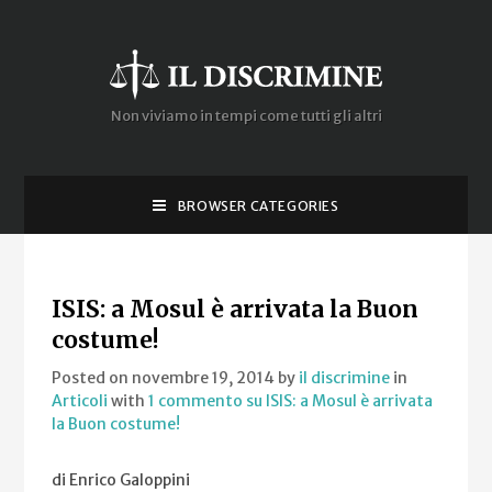
Non viviamo in tempi come tutti gli altri
BROWSER CATEGORIES
ISIS: a Mosul è arrivata la Buon
costume!
Posted on novembre 19, 2014
by
il discrimine
in
Articoli
with
1 commento
su ISIS: a Mosul è arrivata
la Buon costume!
di Enrico Galoppini