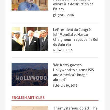
œuvré à la destruction de
l’islam
giugno 9, 2016
Le Président du Congrès
Juif Mondial et Hassan
Chalghoumi reçus par le Roi
du Bahreïn
aprile 13, 2016
‘Mr. Kerry goes to
Hollywood to discuss ISIS
and America’s image
abroad’
febbraio 19, 2016
ENGLISH ARTICLES
The mysterious object. The