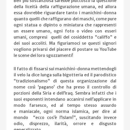
Ben più sostanziosa sarebbe piuttosto la questione
della liceità della raffigurazione umana, ed allora
essa dovrebbe riguardare tanto i manichini-donna
quanto quelli che raffigurano dei maschi, come pure
ogni statua o dipinto o miniatura che rappresenti
un essere umano, ogni foto o video con esseri
umani, compresi quelli del cosiddetto “califfo” e
dei suoi accoliti. Ma figuriamoci se questi signori
vogliono privarsi del piacere di postare su YouTube
le scene dei loro sgozzamenti!
Il fatto di fissarsi sui manichini-donna mettendogli
il velo la dice lunga sulla bigotteria ed il parodistico
“tradizionalismo” di questa organizzazione dal
nome così ‘pagano’ che ha preso il controllo di
porzioni della Siria e dell’Iraq. Sembra infatti che i
suoi esponenti intendano accanirsi nell’applicare in
modo farsesco, ed al tempo stesso assurdo
e maniacale, ogni norma islamica, per dire al
mondo “ecco cos’è l’Islam!”, suscitando invece
odio, disprezzo, ilarità, orrore e disgusto
generalizzato.