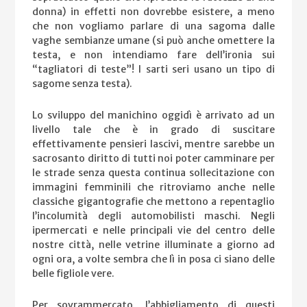
donna) in effetti non dovrebbe esistere, a meno
che non vogliamo parlare di una sagoma dalle
vaghe sembianze umane (si può anche omettere la
testa, e non intendiamo fare dell’ironia sui
“tagliatori di teste”! I sarti seri usano un tipo di
sagome senza testa).
Lo sviluppo del manichino oggidì è arrivato ad un
livello tale che è in grado di suscitare
effettivamente pensieri lascivi, mentre sarebbe un
sacrosanto diritto di tutti noi poter camminare per
le strade senza questa continua sollecitazione con
immagini femminili che ritroviamo anche nelle
classiche gigantografie che mettono a repentaglio
l’incolumità degli automobilisti maschi. Negli
ipermercati e nelle principali vie del centro delle
nostre città, nelle vetrine illuminate a giorno ad
ogni ora, a volte sembra che lì in posa ci siano delle
belle figliole vere.
Per sovrammercato, l’abbigliamento di questi