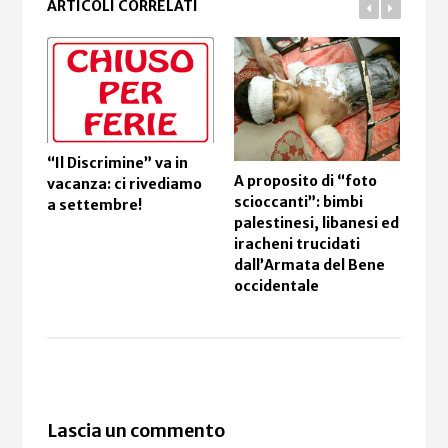
ARTICOLI CORRELATI
Alt
“Il Discrimine” va in
and
A proposito di “foto
vacanza: ci rivediamo
Libi
scioccanti”: bimbi
a settembre!
palestinesi, libanesi ed
iracheni trucidati
dall’Armata del Bene
occidentale
Lascia un commento