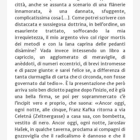
città, anche se assunta a scenario di una flânerie
innamorata, è una dannata, sfuggente,
complicatissima cosa […]. Come potrei scrivere con
distaccata e sussiegosa dottrina, in bell’ordine, un
esauriente trattato, soffocando la mia
irrequietezza, il mio argento vivo col rigor mortis
dei metodi e con la lana caprina delle pedanti
disàmine? Vada invece intessendo un libro a
capriccio, un agglomerato di meraviglie, di
anèddoti, di numeri eccentrici, di brevi intromesse
e di pazze giunte: e sarei felice se, a differenza di
tanta ciurmaglia di carta che ci circonda, non fosse
governato dal tedio». È la presentazione che però
arriva solo ben diciotto pagine dopo l’inizio, ed è già
una bella firma, se poi per soprammercato c’è
l’incipit vero e proprio, che suona: «Ancor oggi,
ogni notte, alle cinque, Franz Kafka ritorna a via
Celetná (Zeltnergasse) a casa sua, con bombetta,
vestito di nero. Ancor oggi, ogni notte, Jaroslav
Hašek, in qualche taverna, proclama ai compagni di
gozzoviglia che il radicalismo è dannoso e che il