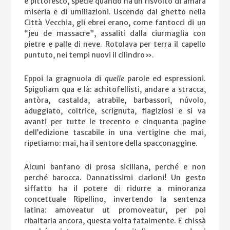
è pittoresco, specie quando ha un risvolto di amara
miseria e di umiliazioni. Uscendo dal ghetto nella
Città Vecchia, gli ebrei erano, come fantocci di un
“jeu de massacre”, assaliti dalla ciurmaglia con
pietre e palle di neve. Rotolava per terra il capello
puntuto, nei tempi nuovi il cilindro».
Eppoi la gragnuola di
quelle
parole ed espressioni.
Spigoliam qua e là: achitofellisti, andare a stracca,
antòra, castalda, atrabile, barbassori, núvolo,
aduggiato, coltrice, scrignuta, flagiziosi e si va
avanti per tutte le trecento e cinquanta pagine
dell’edizione tascabile in una vertigine che mai,
ripetiamo: mai, ha il sentore della spacconaggine.
Alcuni banfano di prosa siciliana, perché e non
perché barocca. Dannatissimi ciarloni! Un gesto
siffatto ha il potere di ridurre a minoranza
concettuale Ripellino, invertendo la sentenza
latina: amoveatur ut promoveatur, per poi
ribaltarla ancora, questa volta fatalmente. E chissà