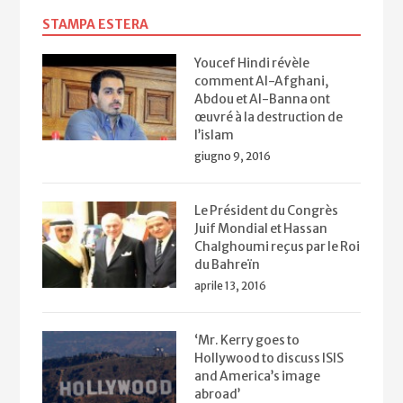
STAMPA ESTERA
Youcef Hindi révèle
comment Al-Afghani,
Abdou et Al-Banna ont
œuvré à la destruction de
l’islam
giugno 9, 2016
Le Président du Congrès
Juif Mondial et Hassan
Chalghoumi reçus par le Roi
du Bahreïn
aprile 13, 2016
‘Mr. Kerry goes to
Hollywood to discuss ISIS
and America’s image
abroad’