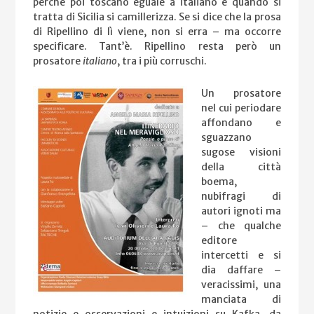
perché poi toscano eguale a italiano e quando si
tratta di Sicilia si camillerizza. Se si dice che la prosa
di Ripellino di lì viene, non si erra – ma occorre
specificare. Tant’è. Ripellino resta però un
prosatore
italiano
, tra i più corruschi.
Un prosatore
nel cui periodare
affondano e
sguazzano
sugose visioni
della città
boema,
nubifragi di
autori ignoti ma
– che qualche
editore
intercetti e si
dia daffare –
veracissimi, una
manciata di
notizie e osservazioni e intuizioni su Kafka, da