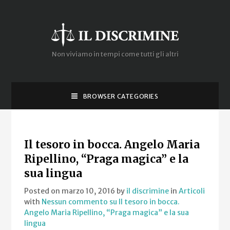
Non viviamo in tempi come tutti gli altri
BROWSER CATEGORIES
Il tesoro in bocca. Angelo Maria
Ripellino, “Praga magica” e la
sua lingua
Posted on marzo 10, 2016
by
il discrimine
in
Articoli
with
Nessun commento
su Il tesoro in bocca.
Angelo Maria Ripellino, “Praga magica” e la sua
lingua