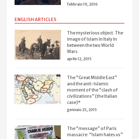
febbraio 19, 2016
ENGLISH ARTICLES
The mysterious object. The
image of Islam in Italy in
between the two World
Wars
aprile 12, 2015
The “Great Middle East”
and the anti-Islamic
moment of the “clash of
civilizations” (the Italian
case)*
gennaio 25, 2015
The “message” of Paris
massacre: “Islam hates us”