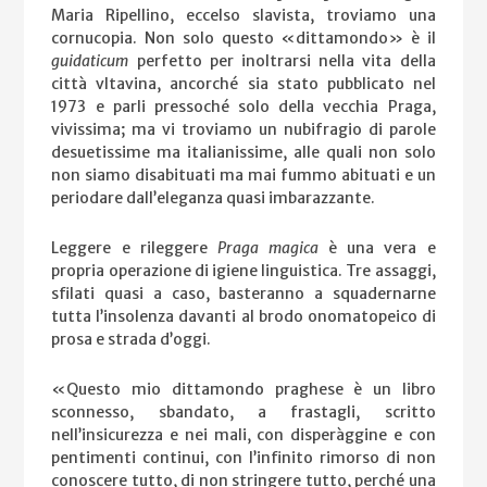
Maria Ripellino, eccelso slavista, troviamo una
cornucopia. Non solo questo «dittamondo» è il
guidaticum
perfetto per inoltrarsi nella vita della
città vltavina, ancorché sia stato pubblicato nel
1973 e parli pressoché solo della vecchia Praga,
vivissima; ma vi troviamo un nubifragio di parole
desuetissime ma italianissime, alle quali non solo
non siamo disabituati ma mai fummo abituati e un
periodare dall’eleganza quasi imbarazzante.
Leggere e rileggere
Praga magica
è una vera e
propria operazione di igiene linguistica. Tre assaggi,
sfilati quasi a caso, basteranno a squadernarne
tutta l’insolenza davanti al brodo onomatopeico di
prosa e strada d’oggi.
«Questo mio dittamondo praghese è un libro
sconnesso, sbandato, a frastagli, scritto
nell’insicurezza e nei mali, con disperàggine e con
pentimenti continui, con l’infinito rimorso di non
conoscere tutto, di non stringere tutto, perché una