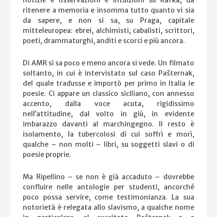
ritenere a memoria e insomma tutto quanto vi sia
da sapere, e non si sa, su Praga, capitale
mitteleuropea: ebrei, alchimisti, cabalisti, scrittori,
poeti, drammaturghi, anditi e scorci e più ancora.
Di AMR si sa poco e meno ancora si vede. Un filmato
soltanto, in cui è intervistato sul caso Pašternak,
del quale tradusse e importò per primo in Italia le
poesie. Ci appare un classico siciliano, con annesso
accento, dalla voce acuta, rigidissimo
nell’attitudine, dal volto in giù, in evidente
imbarazzo davanti al marchingegno. Il resto è
isolamento, la tubercolosi di cui soffrì e morì,
qualche – non molti – libri, su soggetti slavi o di
poesie proprie.
Ma Ripellino – se non è già accaduto – dovrebbe
confluire nelle antologie per studenti, ancorché
poco possa servire, come testimonianza. La sua
notorietà è relegata allo slavismo, a qualche nome