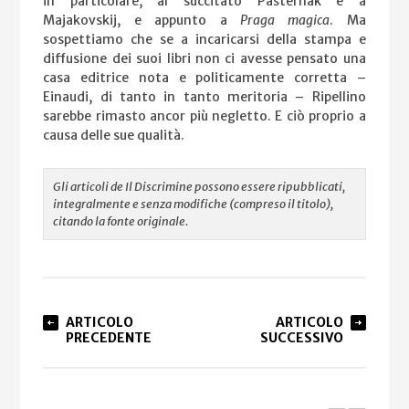
in particolare, al succitato Pašternak e a
Majakovskij, e appunto a
Praga magica
. Ma
sospettiamo che se a incaricarsi della stampa e
diffusione dei suoi libri non ci avesse pensato una
casa editrice nota e politicamente corretta –
Einaudi, di tanto in tanto meritoria – Ripellino
sarebbe rimasto ancor più negletto. E ciò proprio a
causa delle sue qualità.
Gli articoli de Il Discrimine possono essere ripubblicati,
integralmente e senza modifiche (compreso il titolo),
citando la fonte originale.
ARTICOLO
ARTICOLO
PRECEDENTE
SUCCESSIVO