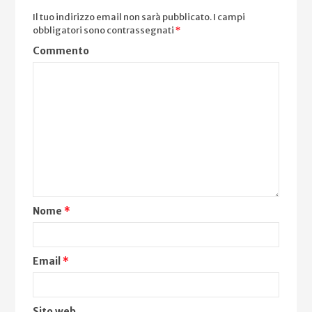
Il tuo indirizzo email non sarà pubblicato.
I campi
obbligatori sono contrassegnati
*
Commento
Nome
*
Email
*
Sito web