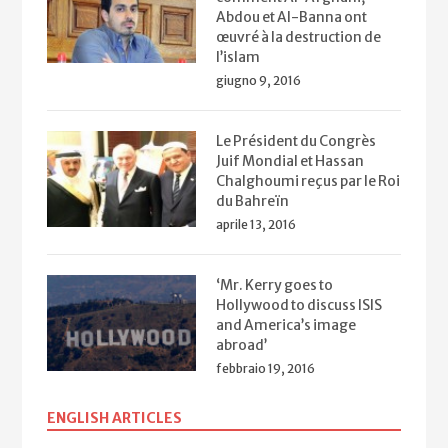
Abdou et Al-Banna ont
œuvré à la destruction de
l’islam
giugno 9, 2016
Le Président du Congrès
Juif Mondial et Hassan
Chalghoumi reçus par le Roi
du Bahreïn
aprile 13, 2016
‘Mr. Kerry goes to
Hollywood to discuss ISIS
and America’s image
abroad’
febbraio 19, 2016
ENGLISH ARTICLES