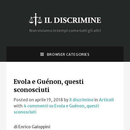
Non viviamo in tempi come tutti gli altri
BROWSER CATEGORIES
Evola e Guénon, questi
sconosciuti
Posted on aprile 19, 2018
by
il discrimine
in
Articoli
with
4 commenti
su Evola e Guénon, questi
sconosciuti
di Enrico Galoppini