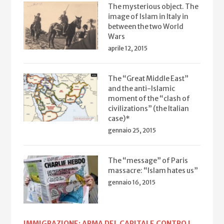
The mysterious object. The
image of Islam in Italy in
between the two World
Wars
aprile 12, 2015
The “Great Middle East”
and the anti-Islamic
moment of the “clash of
civilizations” (the Italian
case)*
gennaio 25, 2015
The “message” of Paris
massacre: “Islam hates us”
gennaio 16, 2015
IMMIGRAZIONE: ARMA DEL CAPITALE CONTRO I