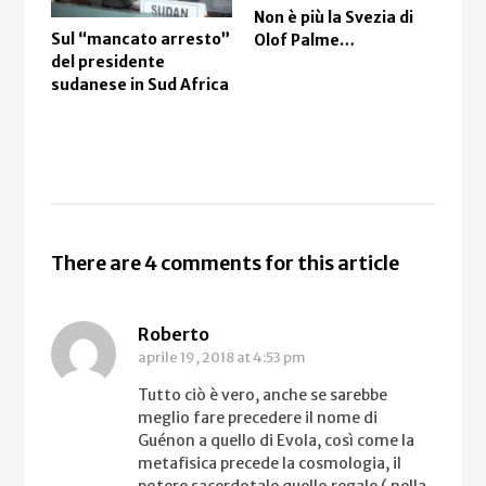
Non è più la Svezia di
Sul “mancato arresto”
Olof Palme…
del presidente
Dop
sudanese in Sud Africa
dell
ted
poli
There are 4 comments for this article
Roberto
aprile 19, 2018
at 4:53 pm
Tutto ciò è vero, anche se sarebbe
meglio fare precedere il nome di
Guénon a quello di Evola, così come la
metafisica precede la cosmologia, il