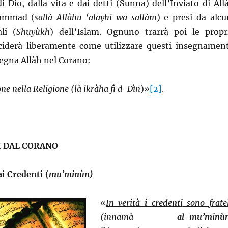
i Dio, dalla vita e dai detti (Sunna) dell’Inviato di All
ammad (
sallà Allàhu ‘alayhi wa sallàm
) e presi da alcu
li (
Shuyùkh
) dell’Islam. Ognuno trarrà poi le propr
deciderà liberamente come utilizzare questi insegnament
egna Allàh nel Corano:
one nella Religione (là ikràha fì d-Dìn
)»
[2]
.
 DAL CORANO
ai Credenti (
mu’minùn)
«
In verità
i credenti
sono fratel
(innamà
al-mu’minù