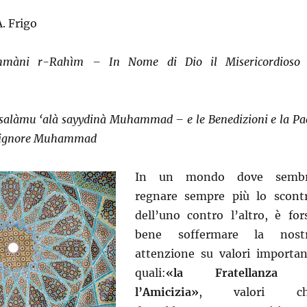
. Frigo
ahmàni r-Rahìm – In Nome di Dio il Misericordioso 
alàmu ‘alà sayydinà Muhammad – e le Benedizioni e la Pa
 Signore Muhammad
In un mondo dove semb
regnare sempre più lo scont
dell’uno contro l’altro, è for
bene soffermare la nost
attenzione su valori importan
quali:
«la Fratellanza 
l’Amicizia»
, valori ch