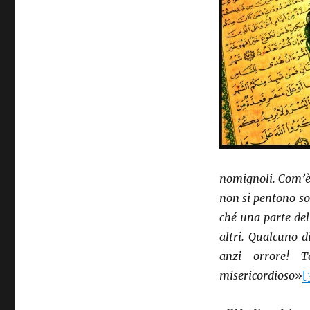
nomignoli. Com’è 
non si pentono son
ché una parte dell
altri. Qualcuno d
anzi orrore! T
misericordioso
»
[