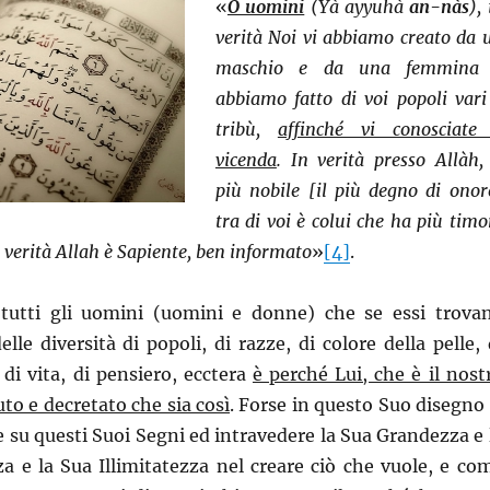
«
O uomini
(Yà ayyuhà
an-nàs
),
verità Noi vi abbiamo creato da 
maschio e da una femmina
abbiamo fatto di voi popoli vari
tribù,
affinché vi conosciate
vicenda
. In verità presso Allàh, 
più nobile [il più degno di onor
tra di voi è colui che ha più timo
n verità Allah è Sapiente, ben informato
»
[4]
.
 tutti gli uomini (uomini e donne) che se essi trova
lle diversità di popoli, di razze, di colore della pelle, 
 di vita, di pensiero, ecctera
è perché Lui, che è il nost
uto e decretato che sia così
. Forse in questo Suo disegno 
re su questi Suoi Segni ed intravedere la Sua Grandezza e 
a e la Sua Illimitatezza nel creare ciò che vuole, e co