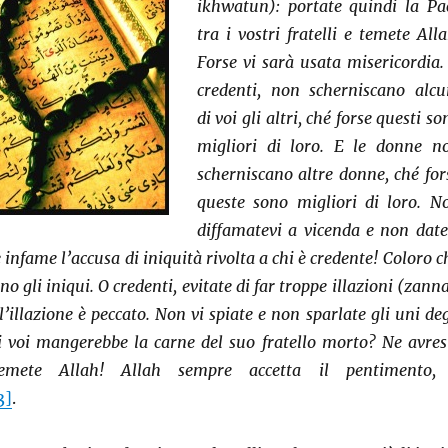
ikhwatun): portate quindi la Pa
tra i vostri fratelli e temete Alla
Forse vi sarà usata misericordia.
credenti, non scherniscano alcu
di voi gli altri, ché forse questi so
migliori di loro. E le donne n
scherniscano altre donne, ché for
queste sono migliori di loro. N
diffamatevi a vicenda e non date
infame l’accusa di iniquità rivolta a chi è credente! Coloro c
o gli iniqui. O credenti, evitate di far troppe illazioni (zanna
’illazione è peccato. Non vi spiate e non sparlate gli uni deg
i voi mangerebbe la carne del suo fratello morto? Ne avres
emete Allah! Allah sempre accetta il pentimento,
3]
.