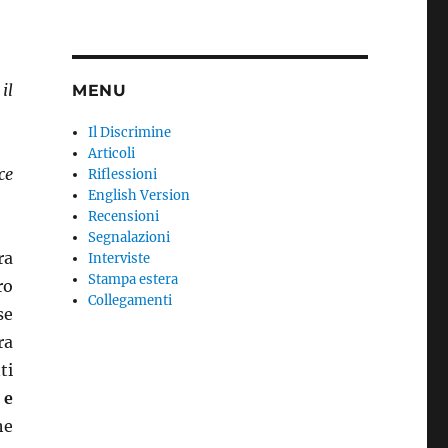
il
MENU
Il Discrimine
Articoli
ce
Riflessioni
English Version
Recensioni
Segnalazioni
ra
Interviste
Stampa estera
ro
Collegamenti
se
ra
ti
e
e