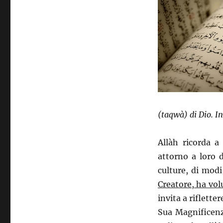
(taqwà) di Dio. I
Allàh ricorda a
attorno a loro de
culture, di modi
Creatore, ha vol
invita a riflette
Sua Magnificenz