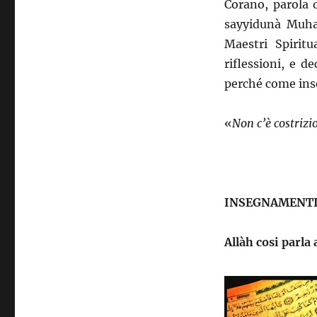
Corano, parola d
sayyidunà Muh
Maestri Spiritua
riflessioni, e 
perché come ins
«
Non c’è costrizi
INSEGNAMENTI
Allàh cosi parla 