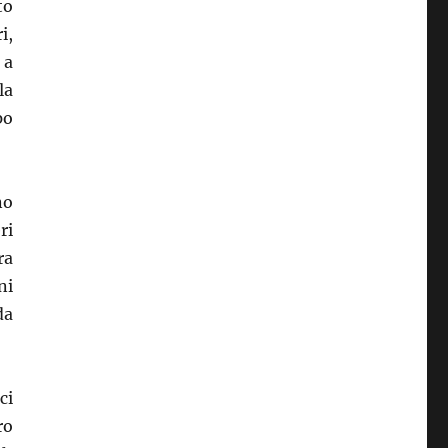
to
i,
 a
la
po
no
ri
ra
ni
da
ci
ro