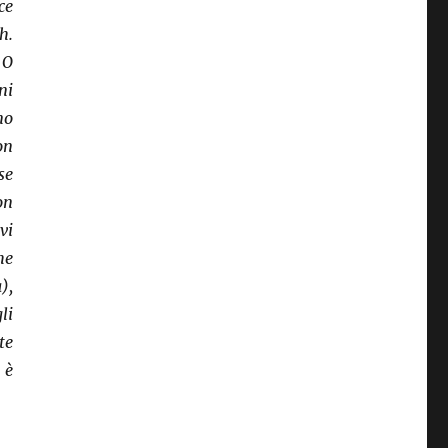
ce
h.
 O
ni
no
on
se
on
vi
he
),
li
te
 è