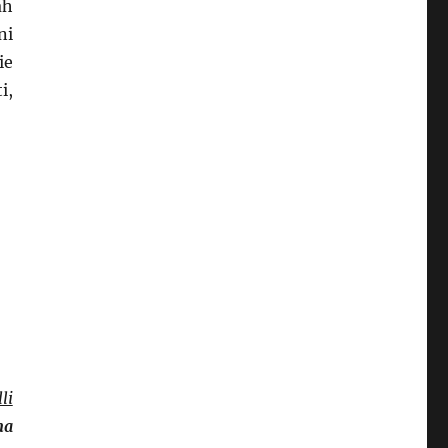
àh
ni
ie
i,
li
na