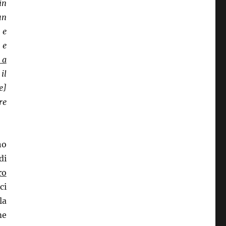
 in
un
 e
 e
 a
il
e]
re
no
di
ro
ci
la
me