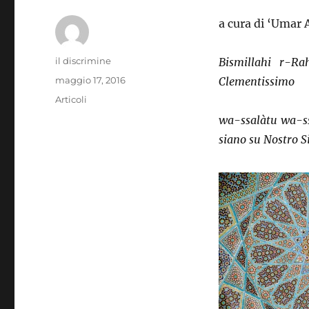
a cura di ‘Umar A
Autore
il discrimine
Bismillahi r-R
Pubblicato
maggio 17, 2016
Clementissimo
il
Categorie
Articoli
wa-ssalàtu wa-ss
siano su Nostro