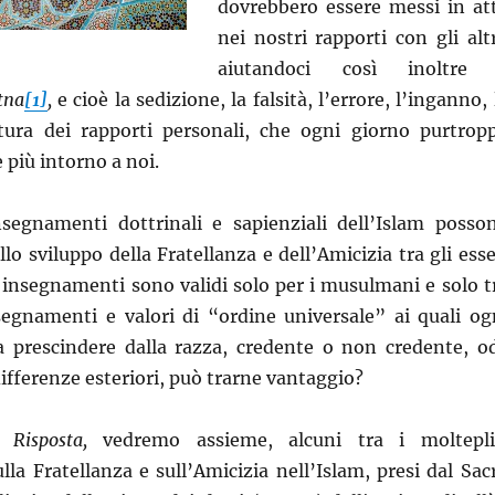
dovrebbero essere messi in at
nei nostri rapporti con gli altr
aiutandoci così inoltre
itna
[1]
,
e cioè la sedizione, la falsità, l’errore, l’inganno, 
ttura dei rapporti personali, che ogni giorno purtrop
più intorno a noi.
nsegnamenti dottrinali e sapienziali dell’Islam posso
llo sviluppo della Fratellanza e dell’Amicizia tra gli esse
 insegnamenti sono validi solo per i musulmani e solo t
segnamenti e valori di “ordine universale” ai quali og
 prescindere dalla razza, credente o non credente, o
differenze esteriori, può trarne vantaggio?
na
Risposta,
vedremo assieme, alcuni tra i moltepli
la Fratellanza e sull’Amicizia nell’Islam, presi dal Sac