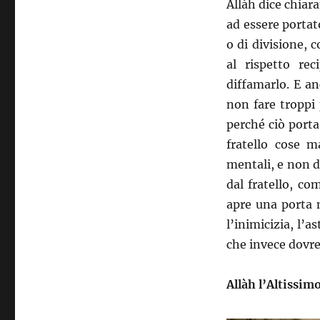
Allàh dice chiara
ad essere portato
o di divisione, 
al rispetto re
diffamarlo. E a
non fare troppi p
perché ciò porta
fratello cose m
mentali, e non d
dal fratello, co
apre una porta 
l’inimicizia, l’a
che invece dovre
Allàh l’Altissim