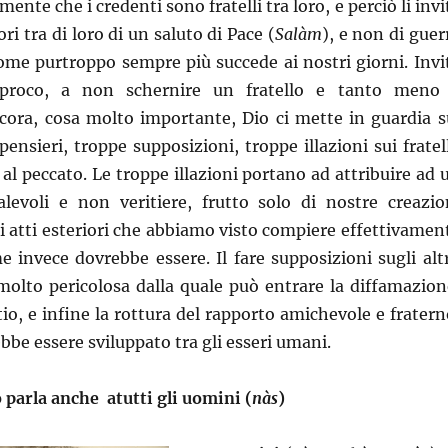
mente che i credenti sono fratelli tra loro, e perciò li invi
ri tra di loro di un saluto di Pace (
Salàm
), e non di guer
come purtroppo sempre più succede ai nostri giorni. Invi
ciproco, a non schernire un fratello e tanto meno
ncora, cosa molto importante, Dio ci mette in guardia s
ensieri, troppe supposizioni, troppe illazioni sui fratell
 al peccato. Le troppe illazioni portano ad attribuire ad 
alevoli e non veritiere, frutto solo di nostre creazio
i atti esteriori che abbiamo visto compiere effettivamen
me invece dovrebbe essere. Il fare supposizioni sugli altr
molto pericolosa dalla quale può entrare la diffamazion
stio, e infine la rottura del rapporto amichevole e fratern
bbe essere sviluppato tra gli esseri umani.
o parla anche atutti gli uomini (
nàs
)