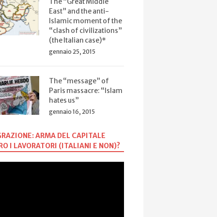
onsabilità
The “Great Middle
“convertiti”
dell
lici di oggi
East” and the anti-
Islamic moment of the
“clash of civilizations”
(the Italian case)*
gennaio 25, 2015
The “message” of
Paris massacre: “Islam
hates us”
gennaio 16, 2015
RAZIONE: ARMA DEL CAPITALE
O I LAVORATORI (ITALIANI E NON)?