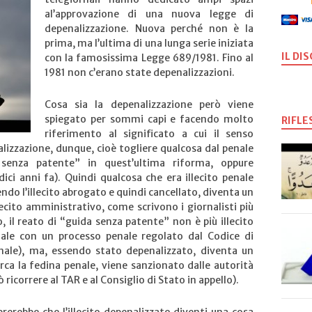
al’approvazione di una nuova legge di
depenalizzazione. Nuova perché non è la
prima, ma l’ultima di una lunga serie iniziata
IL DI
con la famosissima Legge 689/1981. Fino al
1981 non c’erano state depenalizzazioni.
Cosa sia la depenalizzazione però viene
spiegato per sommi capi e facendo molto
RIFLE
riferimento al significato a cui il senso
izzazione, dunque, cioè togliere qualcosa dal penale
senza patente” in quest’ultima riforma, oppure
ici anni fa). Quindi qualcosa che era illecito penale
endo l’illecito abrogato e quindi cancellato, diventa un
llecito amministrativo, come scrivono i giornalisti più
 il reato di “guida senza patente” non è più illecito
nale con un processo penale regolato dal Codice di
nale), ma, essendo stato depenalizzato, diventa un
rca la fedina penale, viene sanzionato dalle autorità
 ricorrere al TAR e al Consiglio di Stato in appello).