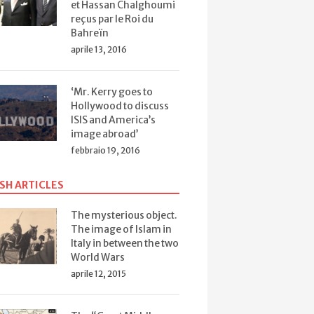
et Hassan Chalghoumi
reçus par le Roi du
Bahreïn
aprile 13, 2016
‘Mr. Kerry goes to
Hollywood to discuss
ISIS and America’s
image abroad’
febbraio 19, 2016
SH ARTICLES
The mysterious object.
The image of Islam in
Italy in between the two
World Wars
aprile 12, 2015
Conosci il Profeta
Se A
rente)
Muhammad?
L’insopportabile
“dia
i Bergoglio
settarismo di certi
dire