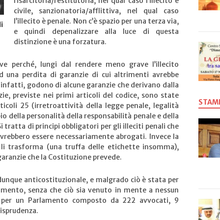
risarcitoria/restitutoria, nel qual caso l’illecito è
civile, sanzionatoria/afflittiva, nel qual caso
l’illecito è penale. Non c’è spazio per una terza via,
i
e quindi depenalizzare alla luce di questa
distinzione è una forzatura.
ve perché, lungi dal rendere meno grave l’illecito
d una perdita di garanzie di cui altrimenti avrebbe
i, infatti, godono di alcune garanzie che derivano dalla
zie, previste nei primi articoli del codice, sono state
STAM
ticoli 25 (irretroattività della legge penale, legalità
pio della personalità della responsabilità penale e della
 tratta di principi obbligatori per gli illeciti penali che
ovrebbero essere necessariamente abrogati. Invece la
li trasforma (una truffa delle etichette insomma),
 garanzie che la Costituzione prevede.
dunque anticostituzionale, e malgrado ciò è stata per
amento, senza che ciò sia venuto in mente a nessun
 per un Parlamento composto da 222 avvocati, 9
risprudenza.