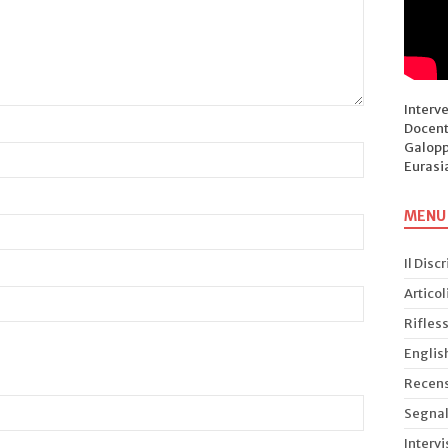
Interv
Docent
Galopp
Eurasi
MENU
Il Disc
Articol
Rifless
Englis
Recens
Segnal
Intervi