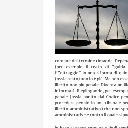
comune del termine rimanda. Depenal
(per esempio il reato di “guida 
l'”oltraggio” in una riforma di quind
(ossia reato) non lo è più. Ma non ess
illecito non più penale. Diventa un i
informati. Riepilogando, per esempio,
penale (ossia punito dal Codice pe
procedura penale in un tribunale pe
illecito amministrativo (che non spo
amministrative e contro il quale si può