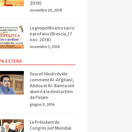
2018)
novembre 20, 2018
La geopolitica tra sacro
e profano (Brescia, 17
nov. 2018)
novembre 5, 2018
PA ESTERA
Youcef Hindi révèle
comment Al-Afghani,
Abdou et Al-Banna ont
œuvré à la destruction
de l’islam
giugno 9, 2016
Le Président du
Congrès Juif Mondial