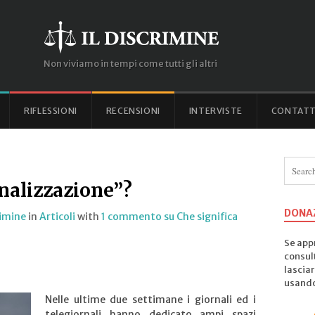
Non viviamo in tempi come tutti gli altri
RIFLESSIONI
RECENSIONI
INTERVISTE
CONTATT
nalizzazione”?
DONA
rimine
in
Articoli
with
1 commento
su Che significa
Se appr
consul
lasciar
usando 
Nelle ultime due settimane i giornali ed i
telegiornali hanno dedicato ampi spazi