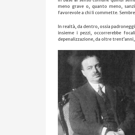
In base al senso comune quindi sembr
meno grave o, quanto meno, sanz
favorevole a chi li commette. Sembre
In realtà, da dentro, ossia padrone
insieme i pezzi, occorrerebbe focal
depenalizzazione, da oltre trent’anni,