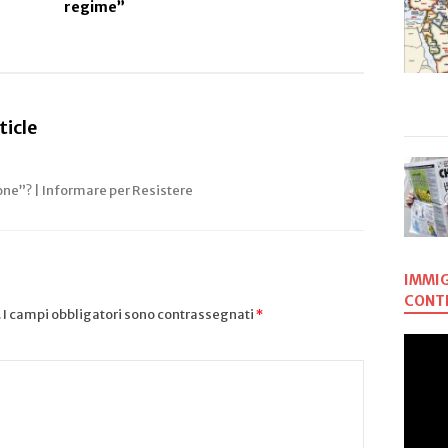
e le resp
regime”
dei catto
ticle
ne”? | Informare per Resistere
IMMIG
CONTR
.
I campi obbligatori sono contrassegnati
*