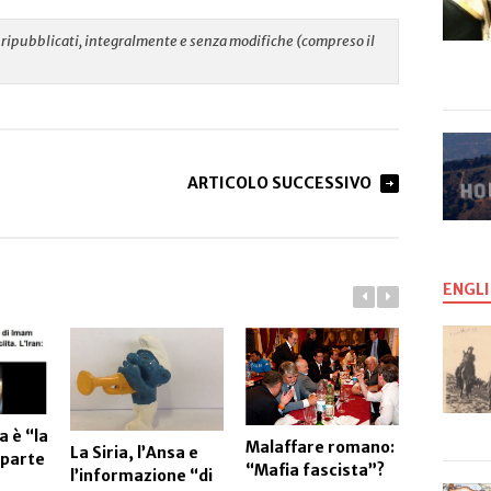
re ripubblicati, integralmente e senza modifiche (compreso il
ARTICOLO SUCCESSIVO
ENGLI
a è “la
Un (appa
Malaffare romano:
La Siria, l’Ansa e
 parte
elogio d
“Mafia fascista”?
l’informazione “di