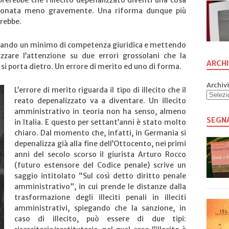
erebbe che l’illecito depenalizzato diventi una cosa
ionata meno gravemente. Una riforma dunque più
rebbe.
ggiando un minimo di competenza giuridica e mettendo
izzare l’attenzione su due errori grossolani che la
ARCHI
 si porta dietro. Un errore di merito ed uno di forma.
Archivi
L’errore di merito riguarda il tipo di illecito che il
reato depenalizzato va a diventare. Un illecito
amministrativo in teoria non ha senso, almeno
SEGN
in Italia. E questo per settant’anni è stato molto
chiaro. Dal momento che, infatti, in Germania si
depenalizza già alla fine dell’Ottocento, nei primi
anni del secolo scorso il giurista Arturo Rocco
(futuro estensore del Codice penale) scrive un
saggio intitolato “Sul così detto diritto penale
amministrativo”, in cui prende le distanze dalla
trasformazione degli illeciti penali in illeciti
amministrativi, spiegando che la sanzione, in
caso di illecito, può essere di due tipi: