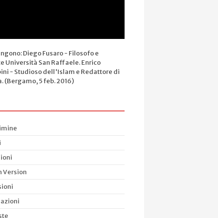
engono: Diego Fusaro - Filosofo e
e Università San Raffaele. Enrico
ini - Studioso dell'Islam e Redattore di
a. (Bergamo, 5 feb. 2016)
rimine
i
ioni
h Version
ioni
azioni
ste