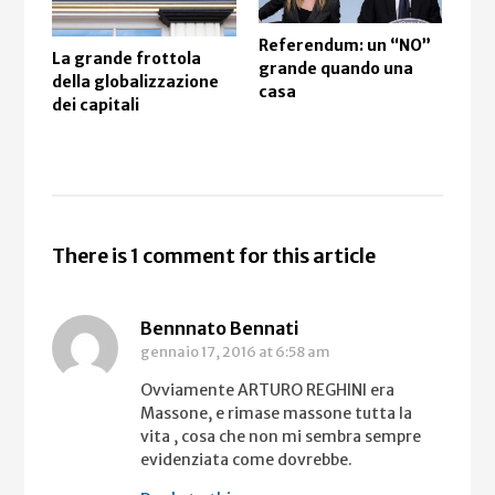
Referendum: un “NO”
Pro
La grande frottola
grande quando una
all’
della globalizzazione
casa
“fe
dei capitali
suo
non
There is 1 comment for this article
Bennnato Bennati
gennaio 17, 2016
at 6:58 am
Ovviamente ARTURO REGHINI era
Massone, e rimase massone tutta la
vita , cosa che non mi sembra sempre
evidenziata come dovrebbe.