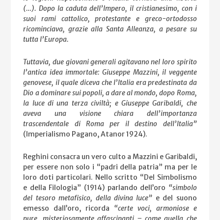
(…). Dopo la caduta dell’Impero, il cristianesimo, con i
suoi rami cattolico, protestante e greco-ortodosso
ricominciava, grazie alla Santa Alleanza, a pesare su
tutta l’Europa.
Tuttavia, due giovani generali agitavano nel loro spirito
l’antica idea immortale: Giuseppe Mazzini, il veggente
genovese, il quale diceva che l’Italia era predestinata da
Dio a dominare sui popoli, a dare al mondo, dopo Roma,
la luce di una terza civiltà; e Giuseppe Garibaldi, che
aveva una visione chiara dell’importanza
trascendentale di Roma per il destino dell’Italia”
(Imperialismo Pagano, Atanor 1924).
Reghini consacra un vero culto a Mazzini e Garibaldi,
per essere non solo i “padri della patria” ma per le
loro doti particolari. Nello scritto “Del Simbolismo
e della Filologia” (1914) parlando dell’oro
“simbolo
del tesoro metafisico, della divina luce”
e del suono
emesso dall’oro, ricorda
“certe voci, armoniose e
pure, misteriosamente affascinanti – come quella che