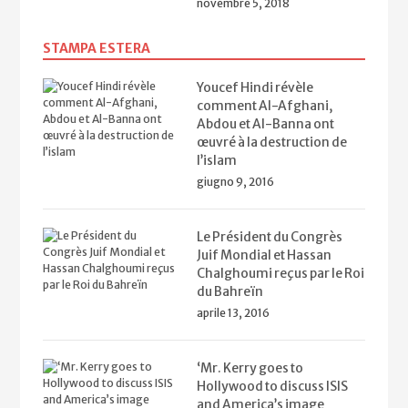
novembre 5, 2018
STAMPA ESTERA
Youcef Hindi révèle
comment Al-Afghani,
Abdou et Al-Banna ont
œuvré à la destruction de
l’islam
giugno 9, 2016
Le Président du Congrès
Juif Mondial et Hassan
Chalghoumi reçus par le Roi
du Bahreïn
aprile 13, 2016
‘Mr. Kerry goes to
Hollywood to discuss ISIS
and America’s image