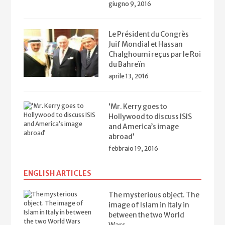
giugno 9, 2016
Le Président du Congrès
Juif Mondial et Hassan
Chalghoumi reçus par le Roi
du Bahreïn
aprile 13, 2016
‘Mr. Kerry goes to
Hollywood to discuss ISIS
and America’s image
abroad’
febbraio 19, 2016
ENGLISH ARTICLES
The mysterious object. The
image of Islam in Italy in
between the two World
Wars