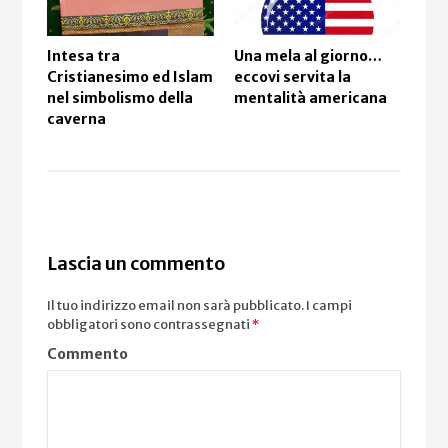
Intesa tra
Una mela al giorno…
Ho 
Cristianesimo ed Islam
eccovi servita la
se
nel simbolismo della
mentalità americana
caverna
Lascia un commento
Il tuo indirizzo email non sarà pubblicato.
I campi
obbligatori sono contrassegnati
*
Commento