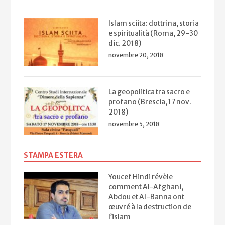
Islam sciita: dottrina, storia
e spiritualità (Roma, 29-30
dic. 2018)
novembre 20, 2018
La geopolitica tra sacro e
profano (Brescia, 17 nov.
2018)
novembre 5, 2018
STAMPA ESTERA
Youcef Hindi révèle
comment Al-Afghani,
Abdou et Al-Banna ont
œuvré à la destruction de
l’islam