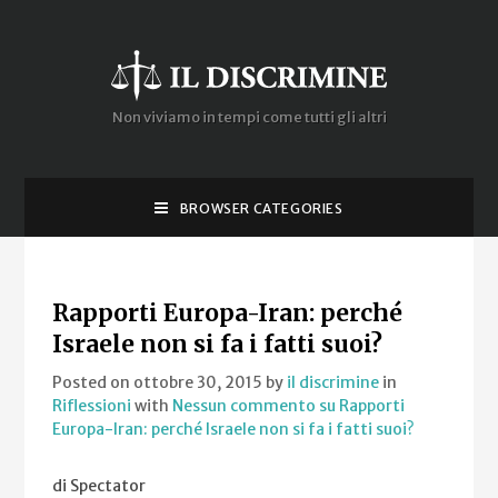
Non viviamo in tempi come tutti gli altri
BROWSER CATEGORIES
Rapporti Europa-Iran: perché
Israele non si fa i fatti suoi?
Posted on ottobre 30, 2015
by
il discrimine
in
Riflessioni
with
Nessun commento
su Rapporti
Europa-Iran: perché Israele non si fa i fatti suoi?
di Spectator