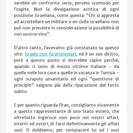
sarebbe un confronto serio, persino scomodo per
l’ospite. Non la divulgazione acritica di ogni
posizione israeliana, come questa: “Chi si appresta
ad accoltellare un militare o un civile israeliano non
può non prendere in considerazione la possibilità di
non uscirne vivo”.
D’altro canto, l’avevamo già constatato su questo
sito:
Israele non fa prigionieri
, ed è un suo diritto,
però a questo punto si dovrebbe capire perché,
quando ci sono di mezzo vittime italiane – da
quelle nelle loro case a quelle in vacanza in Tunisia –
ogni scrupolo umanitario ed ogni “questione di
principio” valgono più della riparazione del torto
subito.
E per quanto riguarda l’Iran, consigliamo vivamente
a questo rappresentante di uno Stato estero, che
oltretutto ingerisce non poco nei nostri affari,
interni ed esteri, di farsi definitivamente gli affari
suoi. O dobbiamo, per compiacere lui ed i suoi