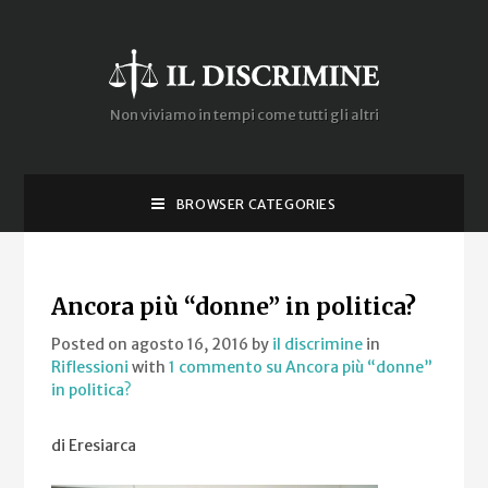
Non viviamo in tempi come tutti gli altri
BROWSER CATEGORIES
Ancora più “donne” in politica?
Posted on agosto 16, 2016
by
il discrimine
in
Riflessioni
with
1 commento
su Ancora più “donne”
in politica?
di Eresiarca