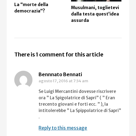
La “morte della
Musulmani, toglietevi
La 
democrazia”?
dalla testa quest’idea
mis
assurda
cam
There is 1 comment for this article
Bennnato Bennati
agosto 17, 2016
at 7:34 am
Se Luigi Mercantini dovesse riscrivere
ora ” La Spigolatrice di Sapri” ( ” Eran
trecento giovani e forti ecc. ” ), la
intitolerebbe ” La Spippolatrice di Sapri”
.
Reply to this message