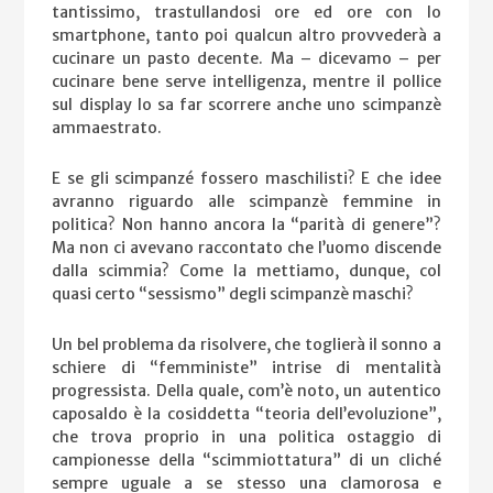
tantissimo, trastullandosi ore ed ore con lo
smartphone, tanto poi qualcun altro provvederà a
cucinare un pasto decente. Ma – dicevamo – per
cucinare bene serve intelligenza, mentre il pollice
sul display lo sa far scorrere anche uno scimpanzè
ammaestrato.
E se gli scimpanzé fossero maschilisti? E che idee
avranno riguardo alle scimpanzè femmine in
politica? Non hanno ancora la “parità di genere”?
Ma non ci avevano raccontato che l’uomo discende
dalla scimmia? Come la mettiamo, dunque, col
quasi certo “sessismo” degli scimpanzè maschi?
Un bel problema da risolvere, che toglierà il sonno a
schiere di “femministe” intrise di mentalità
progressista. Della quale, com’è noto, un autentico
caposaldo è la cosiddetta “teoria dell’evoluzione”,
che trova proprio in una politica ostaggio di
campionesse della “scimmiottatura” di un cliché
sempre uguale a se stesso una clamorosa e