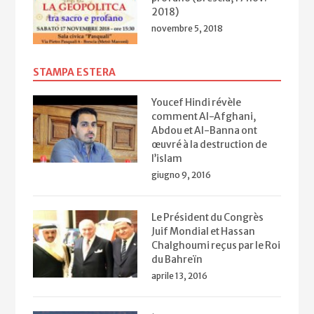
2018)
novembre 5, 2018
STAMPA ESTERA
Youcef Hindi révèle
comment Al-Afghani,
Abdou et Al-Banna ont
œuvré à la destruction de
l’islam
giugno 9, 2016
Le Président du Congrès
Juif Mondial et Hassan
Chalghoumi reçus par le Roi
du Bahreïn
aprile 13, 2016