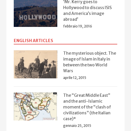
‘Mr. Kerry goes to
Hollywood to discuss ISIS
and America’s image
abroad’
febbraio 19, 2016
ENGLISH ARTICLES
The mysterious object. The
image of Islam in Italy in
between the two World
Wars
aprile 12, 2015
The “Great Middle East”
and the anti-Islamic
moment of the “clash of
civilizations” (the Italian
case)*
gennaio 25, 2015