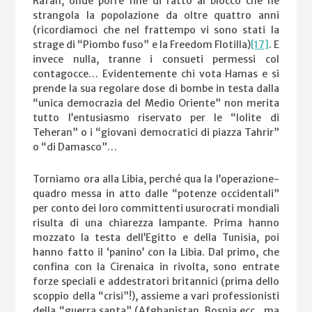
Rafah, onde porre fine di fatto al blocco che ne
strangola la popolazione da oltre quattro anni
(ricordiamoci che nel frattempo vi sono stati la
strage di “Piombo fuso” e la Freedom Flotilla)
[17]
. E
invece nulla, tranne i consueti permessi col
contagocce… Evidentemente chi vota Hamas e si
prende la sua regolare dose di bombe in testa dalla
“unica democrazia del Medio Oriente” non merita
tutto l’entusiasmo riservato per le “lolite di
Teheran” o i “giovani democratici di piazza Tahrir”
o “di Damasco”…
Torniamo ora alla Libia, perché qua la l’operazione-
quadro messa in atto dalle “potenze occidentali”
per conto dei loro committenti usurocrati mondiali
risulta di una chiarezza lampante. Prima hanno
mozzato la testa dell’Egitto e della Tunisia, poi
hanno fatto il ‘panino’ con la Libia. Dal primo, che
confina con la Cirenaica in rivolta, sono entrate
forze speciali e addestratori britannici (prima dello
scoppio della “crisi”!), assieme a vari professionisti
della “guerra santa” (Afghanistan, Bosnia ecc., ma