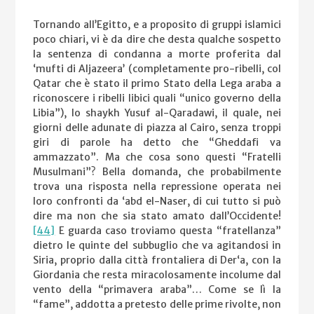
Tornando all’Egitto, e a proposito di gruppi islamici
poco chiari, vi è da dire che desta qualche sospetto
la sentenza di condanna a morte proferita dal
‘mufti di Aljazeera’ (completamente pro-ribelli, col
Qatar che è stato il primo Stato della Lega araba a
riconoscere i ribelli libici quali “unico governo della
Libia”), lo shaykh Yusuf al-Qaradawi, il quale, nei
giorni delle adunate di piazza al Cairo, senza troppi
giri di parole ha detto che “Gheddafi va
ammazzato”. Ma che cosa sono questi “Fratelli
Musulmani”? Bella domanda, che probabilmente
trova una risposta nella repressione operata nei
loro confronti da ‘abd el-Naser, di cui tutto si può
dire ma non che sia stato amato dall’Occidente!
[44]
E guarda caso troviamo questa “fratellanza”
dietro le quinte del subbuglio che va agitandosi in
Siria, proprio dalla città frontaliera di Der‘a, con la
Giordania che resta miracolosamente incolume dal
vento della “primavera araba”… Come se lì la
“fame”, addotta a pretesto delle prime rivolte, non