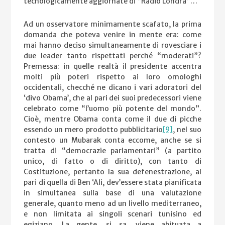
tecnologicamente aggiornate di “Radio Londra”…
Ad un osservatore minimamente scafato, la prima
domanda che poteva venire in mente era: come
mai hanno deciso simultaneamente di rovesciare i
due leader tanto rispettati perché “moderati”?
Premessa: in quelle realtà il presidente accentra
molti più poteri rispetto ai loro omologhi
occidentali, checché ne dicano i vari adoratori del
‘divo Obama’, che al pari dei suoi predecessori viene
celebrato come “l’uomo più potente del mondo”.
Cioè, mentre Obama conta come il due di picche
essendo un mero prodotto pubblicitario
[9]
, nel suo
contesto un Mubarak conta eccome, anche se si
tratta di “democrazie parlamentari” (a partito
unico, di fatto o di diritto), con tanto di
Costituzione, pertanto la sua defenestrazione, al
pari di quella di Ben ‘Ali, dev’essere stata pianificata
in simultanea sulla base di una valutazione
generale, quanto meno ad un livello mediterraneo,
e non limitata ai singoli scenari tunisino ed
egiziano. La gente, si sa, viene abituata a