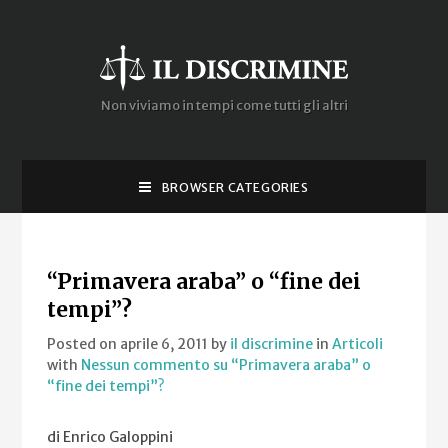
Non viviamo in tempi come tutti gli altri
BROWSER CATEGORIES
“Primavera araba” o “fine dei
tempi”?
Posted on aprile 6, 2011
by
il discrimine
in
Articoli
with
Nessun commento
su “Primavera araba” o
“fine dei tempi”?
di Enrico Galoppini