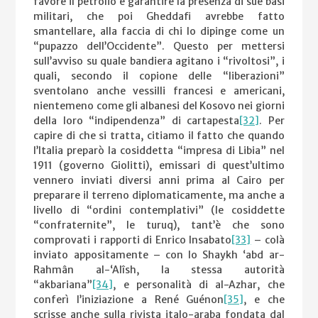
favore il petrolio e garantire la presenza di sue basi
militari, che poi Gheddafi avrebbe fatto
smantellare, alla faccia di chi lo dipinge come un
“pupazzo dell’Occidente”. Questo per mettersi
sull’avviso su quale bandiera agitano i “rivoltosi”, i
quali, secondo il copione delle “liberazioni”
sventolano anche vessilli francesi e americani,
nientemeno come gli albanesi del Kosovo nei giorni
della loro “indipendenza” di cartapesta
[32]
. Per
capire di che si tratta, citiamo il fatto che quando
l’Italia preparò la cosiddetta “impresa di Libia” nel
1911 (governo Giolitti), emissari di quest’ultimo
vennero inviati diversi anni prima al Cairo per
preparare il terreno diplomaticamente, ma anche a
livello di “ordini contemplativi” (le cosiddette
“confraternite”, le turuq), tant’è che sono
comprovati i rapporti di Enrico Insabato
[33]
– colà
inviato appositamente – con lo Shaykh ‘abd ar-
Rahmân al-‘Alîsh, la stessa autorità
“akbariana”
[34]
, e personalità di al-Azhar, che
conferì l’iniziazione a René Guénon
[35]
, e che
scrisse anche sulla rivista italo-araba fondata dal