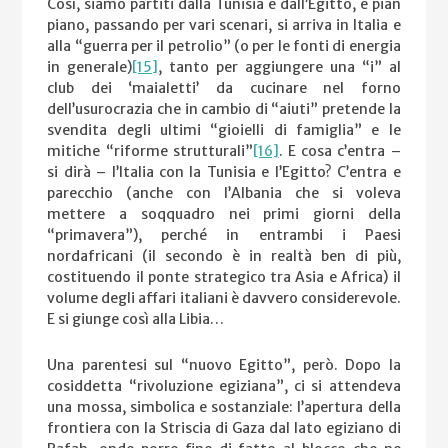
Così, siamo partiti dalla Tunisia e dall’Egitto, e pian
piano, passando per vari scenari, si arriva in Italia e
alla “guerra per il petrolio” (o per le fonti di energia
in generale)
[15]
, tanto per aggiungere una “i” al
club dei ‘maialetti’ da cucinare nel forno
dell’usurocrazia che in cambio di “aiuti” pretende la
svendita degli ultimi “gioielli di famiglia” e le
mitiche “riforme strutturali”
[16]
. E cosa c’entra –
si dirà – l’Italia con la Tunisia e l’Egitto? C’entra e
parecchio (anche con l’Albania che si voleva
mettere a soqquadro nei primi giorni della
“primavera”), perché in entrambi i Paesi
nordafricani (il secondo è in realtà ben di più,
costituendo il ponte strategico tra Asia e Africa) il
volume degli affari italiani è davvero considerevole.
E si giunge così alla Libia…
Una parentesi sul “nuovo Egitto”, però. Dopo la
cosiddetta “rivoluzione egiziana”, ci si attendeva
una mossa, simbolica e sostanziale: l’apertura della
frontiera con la Striscia di Gaza dal lato egiziano di