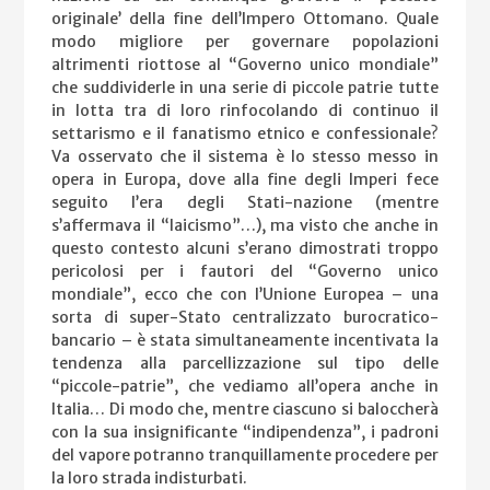
originale’ della fine dell’Impero Ottomano. Quale
modo migliore per governare popolazioni
altrimenti riottose al “Governo unico mondiale”
che suddividerle in una serie di piccole patrie tutte
in lotta tra di loro rinfocolando di continuo il
settarismo e il fanatismo etnico e confessionale?
Va osservato che il sistema è lo stesso messo in
opera in Europa, dove alla fine degli Imperi fece
seguito l’era degli Stati-nazione (mentre
s’affermava il “laicismo”…), ma visto che anche in
questo contesto alcuni s’erano dimostrati troppo
pericolosi per i fautori del “Governo unico
mondiale”, ecco che con l’Unione Europea – una
sorta di super-Stato centralizzato burocratico-
bancario – è stata simultaneamente incentivata la
tendenza alla parcellizzazione sul tipo delle
“piccole-patrie”, che vediamo all’opera anche in
Italia… Di modo che, mentre ciascuno si baloccherà
con la sua insignificante “indipendenza”, i padroni
del vapore potranno tranquillamente procedere per
la loro strada indisturbati.