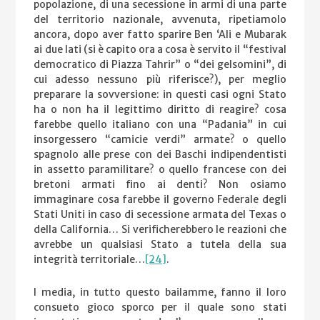
popolazione, di una secessione in armi di una parte
del territorio nazionale, avvenuta, ripetiamolo
ancora, dopo aver fatto sparire Ben ‘Ali e Mubarak
ai due lati (si è capito ora a cosa è servito il “festival
democratico di Piazza Tahrir” o “dei gelsomini”, di
cui adesso nessuno più riferisce?), per meglio
preparare la sovversione: in questi casi ogni Stato
ha o non ha il legittimo diritto di reagire? cosa
farebbe quello italiano con una “Padania” in cui
insorgessero “camicie verdi” armate? o quello
spagnolo alle prese con dei Baschi indipendentisti
in assetto paramilitare? o quello francese con dei
bretoni armati fino ai denti? Non osiamo
immaginare cosa farebbe il governo Federale degli
Stati Uniti in caso di secessione armata del Texas o
della California… Si verificherebbero le reazioni che
avrebbe un qualsiasi Stato a tutela della sua
integrità territoriale…
[24]
.
I media, in tutto questo bailamme, fanno il loro
consueto gioco sporco per il quale sono stati