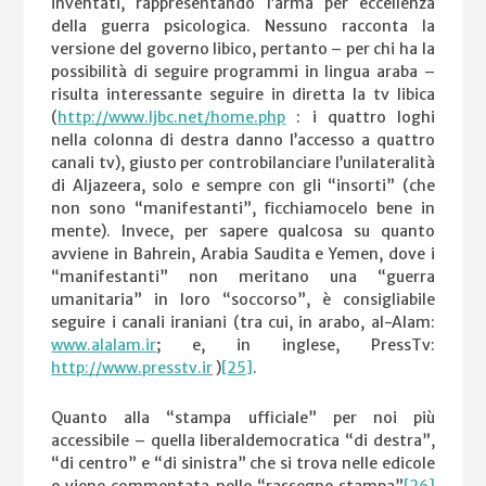
inventati, rappresentando l’arma per eccellenza
della guerra psicologica. Nessuno racconta la
versione del governo libico, pertanto – per chi ha la
possibilità di seguire programmi in lingua araba –
risulta interessante seguire in diretta la tv libica
(
http://www.ljbc.net/home.php
: i quattro loghi
nella colonna di destra danno l’accesso a quattro
canali tv), giusto per controbilanciare l’unilateralità
di Aljazeera, solo e sempre con gli “insorti” (che
non sono “manifestanti”, ficchiamocelo bene in
mente). Invece, per sapere qualcosa su quanto
avviene in Bahrein, Arabia Saudita e Yemen, dove i
“manifestanti” non meritano una “guerra
umanitaria” in loro “soccorso”, è consigliabile
seguire i canali iraniani (tra cui, in arabo, al-Alam:
www.alalam.ir
; e, in inglese, PressTv:
http://www.presstv.ir
)
[25]
.
Quanto alla “stampa ufficiale” per noi più
accessibile – quella liberaldemocratica “di destra”,
“di centro” e “di sinistra” che si trova nelle edicole