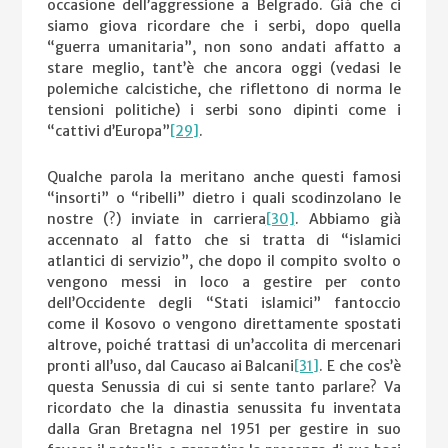
occasione dell’aggressione a Belgrado. Già che ci
siamo giova ricordare che i serbi, dopo quella
“guerra umanitaria”, non sono andati affatto a
stare meglio, tant’è che ancora oggi (vedasi le
polemiche calcistiche, che riflettono di norma le
tensioni politiche) i serbi sono dipinti come i
“cattivi d’Europa”
[29]
.
Qualche parola la meritano anche questi famosi
“insorti” o “ribelli” dietro i quali scodinzolano le
nostre (?) inviate in carriera
[30]
. Abbiamo già
accennato al fatto che si tratta di “islamici
atlantici di servizio”, che dopo il compito svolto o
vengono messi in loco a gestire per conto
dell’Occidente degli “Stati islamici” fantoccio
come il Kosovo o vengono direttamente spostati
altrove, poiché trattasi di un’accolita di mercenari
pronti all’uso, dal Caucaso ai Balcani
[31]
. E che cos’è
questa Senussia di cui si sente tanto parlare? Va
ricordato che la dinastia senussita fu inventata
dalla Gran Bretagna nel 1951 per gestire in suo