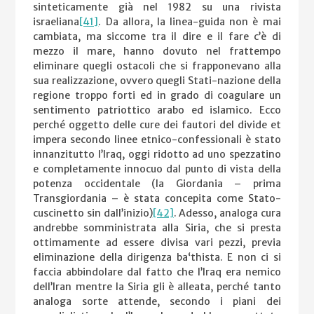
sinteticamente già nel 1982 su una rivista
israeliana
[41]
. Da allora, la linea-guida non è mai
cambiata, ma siccome tra il dire e il fare c’è di
mezzo il mare, hanno dovuto nel frattempo
eliminare quegli ostacoli che si frapponevano alla
sua realizzazione, ovvero quegli Stati-nazione della
regione troppo forti ed in grado di coagulare un
sentimento patriottico arabo ed islamico. Ecco
perché oggetto delle cure dei fautori del divide et
impera secondo linee etnico-confessionali è stato
innanzitutto l’Iraq, oggi ridotto ad uno spezzatino
e completamente innocuo dal punto di vista della
potenza occidentale (la Giordania – prima
Transgiordania – è stata concepita come Stato-
cuscinetto sin dall’inizio)
[42]
. Adesso, analoga cura
andrebbe somministrata alla Siria, che si presta
ottimamente ad essere divisa vari pezzi, previa
eliminazione della dirigenza ba‘thista. E non ci si
faccia abbindolare dal fatto che l’Iraq era nemico
dell’Iran mentre la Siria gli è alleata, perché tanto
analoga sorte attende, secondo i piani dei