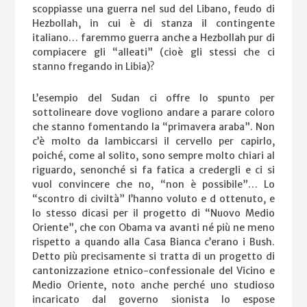
scoppiasse una guerra nel sud del Libano, feudo di
Hezbollah, in cui è di stanza il contingente
italiano… faremmo guerra anche a Hezbollah pur di
compiacere gli “alleati” (cioè gli stessi che ci
stanno fregando in Libia)?
L’esempio del Sudan ci offre lo spunto per
sottolineare dove vogliono andare a parare coloro
che stanno fomentando la “primavera araba”. Non
c’è molto da lambiccarsi il cervello per capirlo,
poiché, come al solito, sono sempre molto chiari al
riguardo, senonché si fa fatica a credergli e ci si
vuol convincere che no, “non è possibile”… Lo
“scontro di civiltà” l’hanno voluto e d ottenuto, e
lo stesso dicasi per il progetto di “Nuovo Medio
Oriente”, che con Obama va avanti né più ne meno
rispetto a quando alla Casa Bianca c’erano i Bush.
Detto più precisamente si tratta di un progetto di
cantonizzazione etnico-confessionale del Vicino e
Medio Oriente, noto anche perché uno studioso
incaricato dal governo sionista lo espose