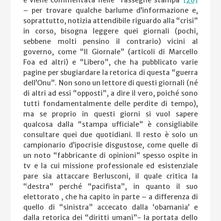
e viene commentata nelle “rassegne stampa”
[26]
– per trovare qualche barlume d’informazione e,
soprattutto, notizia attendibile riguardo alla “crisi”
in corso, bisogna leggere quei giornali (pochi,
sebbene molti pensino il contrario) vicini al
governo, come “Il Giornale” (articoli di Marcello
Foa ed altri) e “Libero”, che ha pubblicato varie
pagine per sbugiardare la retorica di questa “guerra
dell’Onu”. Non sono un lettore di questi giornali (né
di altri ad essi “opposti”, a dire il vero, poiché sono
tutti fondamentalmente delle perdite di tempo),
ma se proprio in questi giorni si vuol sapere
qualcosa dalla “stampa ufficiale” è consigliabile
consultare quei due quotidiani. Il resto è solo un
campionario d’ipocrisie disgustose, come quelle di
un noto “fabbricante di opinioni” spesso ospite in
tv e la cui missione professionale ed esistenziale
pare sia attaccare Berlusconi, il quale critica la
“destra” perché “pacifista”, in quanto il suo
elettorato , che ha capito in parte – a differenza di
quello di “sinistra” accecato dalla ‘obamania’ e
dalla retorica dei “diritti umani”- la portata dello