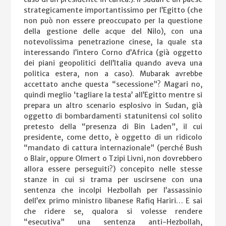
strategicamente importantissimo per l’Egitto (che
non può non essere preoccupato per la questione
della gestione delle acque del Nilo), con una
notevolissima penetrazione cinese, la quale sta
interessando l’intero Corno d’Africa (già oggetto
dei piani geopolitici dell’Italia quando aveva una
politica estera, non a caso). Mubarak avrebbe
accettato anche questa “secessione”? Magari no,
quindi meglio ‘tagliare la testa’ all’Egitto mentre si
prepara un altro scenario esplosivo in Sudan, già
oggetto di bombardamenti statunitensi col solito
pretesto della “presenza di Bin Laden”, il cui
presidente, come detto, è oggetto di un ridicolo
“mandato di cattura internazionale” (perché Bush
o Blair, oppure Olmert o Tzipi Livni, non dovrebbero
allora essere perseguiti?) concepito nelle stesse
stanze in cui si trama per uscirsene con una
sentenza che incolpi Hezbollah per l’assassinio
dell’ex primo ministro libanese Rafiq Hariri… E sai
che ridere se, qualora si volesse rendere
“esecutiva” una sentenza anti-Hezbollah,