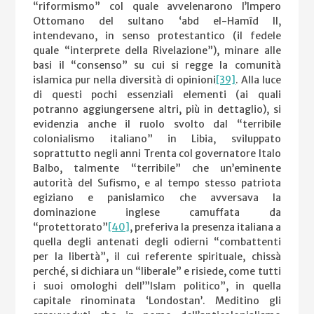
“riformismo” col quale avvelenarono l’Impero
Ottomano del sultano ‘abd el-Hamîd II,
intendevano, in senso protestantico (il fedele
quale “interprete della Rivelazione”), minare alle
basi il “consenso” su cui si regge la comunità
islamica pur nella diversità di opinioni
[39]
. Alla luce
di questi pochi essenziali elementi (ai quali
potranno aggiungersene altri, più in dettaglio), si
evidenzia anche il ruolo svolto dal “terribile
colonialismo italiano” in Libia, sviluppato
soprattutto negli anni Trenta col governatore Italo
Balbo, talmente “terribile” che un’eminente
autorità del Sufismo, e al tempo stesso patriota
egiziano e panislamico che avversava la
dominazione inglese camuffata da
“protettorato”
[40]
, preferiva la presenza italiana a
quella degli antenati degli odierni “combattenti
per la libertà”, il cui referente spirituale, chissà
perché, si dichiara un “liberale” e risiede, come tutti
i suoi omologhi dell’”Islam politico”, in quella
capitale rinominata ‘Londostan’. Meditino gli