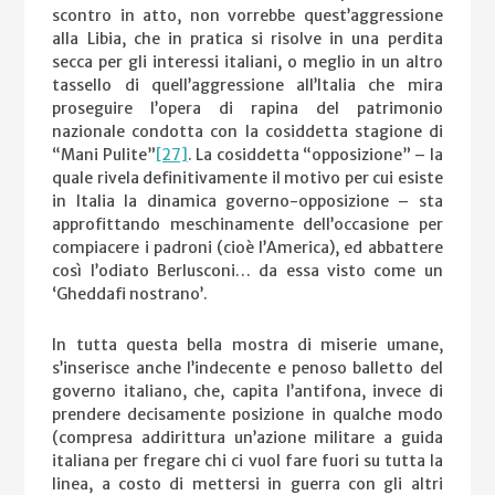
scontro in atto, non vorrebbe quest’aggressione
alla Libia, che in pratica si risolve in una perdita
secca per gli interessi italiani, o meglio in un altro
tassello di quell’aggressione all’Italia che mira
proseguire l’opera di rapina del patrimonio
nazionale condotta con la cosiddetta stagione di
“Mani Pulite”
[27]
. La cosiddetta “opposizione” – la
quale rivela definitivamente il motivo per cui esiste
in Italia la dinamica governo-opposizione – sta
approfittando meschinamente dell’occasione per
compiacere i padroni (cioè l’America), ed abbattere
così l’odiato Berlusconi… da essa visto come un
‘Gheddafi nostrano’.
In tutta questa bella mostra di miserie umane,
s’inserisce anche l’indecente e penoso balletto del
governo italiano, che, capita l’antifona, invece di
prendere decisamente posizione in qualche modo
(compresa addirittura un’azione militare a guida
italiana per fregare chi ci vuol fare fuori su tutta la
linea, a costo di mettersi in guerra con gli altri