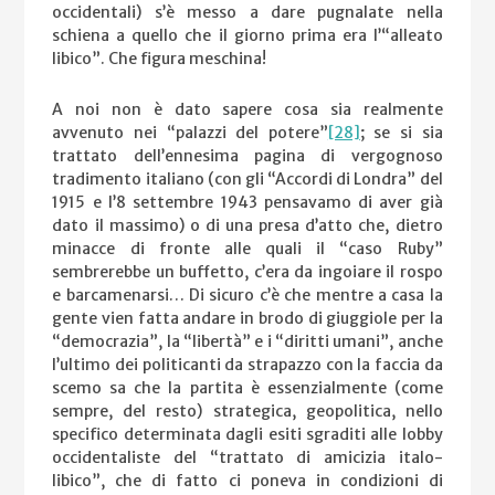
occidentali) s’è messo a dare pugnalate nella
schiena a quello che il giorno prima era l’“alleato
libico”. Che figura meschina!
A noi non è dato sapere cosa sia realmente
avvenuto nei “palazzi del potere”
[28]
; se si sia
trattato dell’ennesima pagina di vergognoso
tradimento italiano (con gli “Accordi di Londra” del
1915 e l’8 settembre 1943 pensavamo di aver già
dato il massimo) o di una presa d’atto che, dietro
minacce di fronte alle quali il “caso Ruby”
sembrerebbe un buffetto, c’era da ingoiare il rospo
e barcamenarsi… Di sicuro c’è che mentre a casa la
gente vien fatta andare in brodo di giuggiole per la
“democrazia”, la “libertà” e i “diritti umani”, anche
l’ultimo dei politicanti da strapazzo con la faccia da
scemo sa che la partita è essenzialmente (come
sempre, del resto) strategica, geopolitica, nello
specifico determinata dagli esiti sgraditi alle lobby
occidentaliste del “trattato di amicizia italo-
libico”, che di fatto ci poneva in condizioni di