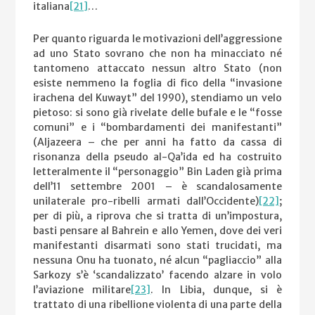
italiana
[21]
…
Per quanto riguarda le motivazioni dell’aggressione
ad uno Stato sovrano che non ha minacciato né
tantomeno attaccato nessun altro Stato (non
esiste nemmeno la foglia di fico della “invasione
irachena del Kuwayt” del 1990), stendiamo un velo
pietoso: si sono già rivelate delle bufale e le “fosse
comuni” e i “bombardamenti dei manifestanti”
(Aljazeera – che per anni ha fatto da cassa di
risonanza della pseudo al-Qa’ida ed ha costruito
letteralmente il “personaggio” Bin Laden già prima
dell’11 settembre 2001 – è scandalosamente
unilaterale pro-ribelli armati dall’Occidente)
[22]
;
per di più, a riprova che si tratta di un’impostura,
basti pensare al Bahrein e allo Yemen, dove dei veri
manifestanti disarmati sono stati trucidati, ma
nessuna Onu ha tuonato, né alcun “pagliaccio” alla
Sarkozy s’è ‘scandalizzato’ facendo alzare in volo
l’aviazione militare
[23]
. In Libia, dunque, si è
trattato di una ribellione violenta di una parte della