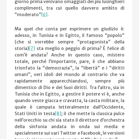
giorno prima venivano omaggiati dei più lusinghieri
complimenti, tra cui quello davvero ambìto di
“moderato”
[6]
.
Ma quel che conta per esprimere un giudizio è:
adesso, in Tunisia e in Egitto, il famoso “popolo”
(che si vorrebbe sempre “protagonista” della
storia)
[7]
sta meglio o peggio di prima? È felice di
com’è andata? Anche in questo caso, mistero
totale, perché l’importante, pare, è che abbiano
trionfato la “democrazia”, la “libertà” e i “diritti
umani”, veri idoli del mondo al contrario che va
rapidamente apparecchiandosi, sempre più
dimentico di Dio e dei Suoi diritti. Tra l’altro, sia in
Tunisia che in Egitto, a gestire il potere vi è, anche
quando veste giacca e cravatta, la casta militare, la
quale è campata letteralmente dall’Occidente,
Stati Uniti in testa
[8]
; il che mette la classica pulce
nell’orecchio su chi sia stato il direttore d’orchestra
della sinfonia andata in onda sui media e
specialmente sui vari Twitter e Facebook, le versioni