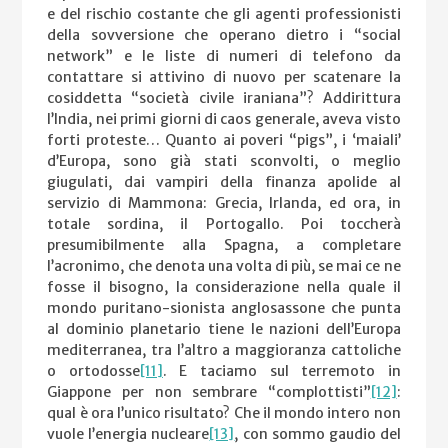
e del rischio costante che gli agenti professionisti
della sovversione che operano dietro i “social
network” e le liste di numeri di telefono da
contattare si attivino di nuovo per scatenare la
cosiddetta “società civile iraniana”? Addirittura
l’India, nei primi giorni di caos generale, aveva visto
forti proteste… Quanto ai poveri “pigs”, i ‘maiali’
d’Europa, sono già stati sconvolti, o meglio
giugulati, dai vampiri della finanza apolide al
servizio di Mammona: Grecia, Irlanda, ed ora, in
totale sordina, il Portogallo. Poi toccherà
presumibilmente alla Spagna, a completare
l’acronimo, che denota una volta di più, se mai ce ne
fosse il bisogno, la considerazione nella quale il
mondo puritano-sionista anglosassone che punta
al dominio planetario tiene le nazioni dell’Europa
mediterranea, tra l’altro a maggioranza cattoliche
o ortodosse
[11]
. E taciamo sul terremoto in
Giappone per non sembrare “complottisti”
[12]
:
qual è ora l’unico risultato? Che il mondo intero non
vuole l’energia nucleare
[13]
, con sommo gaudio del