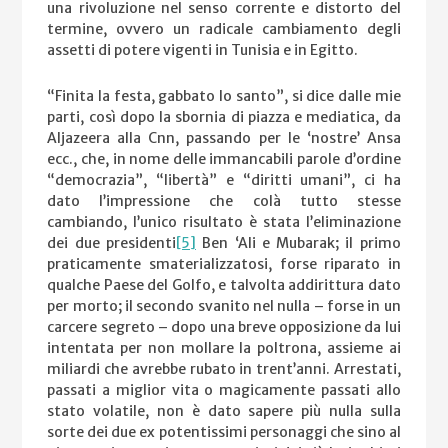
una rivoluzione nel senso corrente e distorto del
termine, ovvero un radicale cambiamento degli
assetti di potere vigenti in Tunisia e in Egitto.
“Finita la festa, gabbato lo santo”, si dice dalle mie
parti, così dopo la sbornia di piazza e mediatica, da
Aljazeera alla Cnn, passando per le ‘nostre’ Ansa
ecc., che, in nome delle immancabili parole d’ordine
“democrazia”, “libertà” e “diritti umani”, ci ha
dato l’impressione che colà tutto stesse
cambiando, l’unico risultato è stata l’eliminazione
dei due presidenti
[5]
Ben ‘Ali e Mubarak; il primo
praticamente smaterializzatosi, forse riparato in
qualche Paese del Golfo, e talvolta addirittura dato
per morto; il secondo svanito nel nulla – forse in un
carcere segreto – dopo una breve opposizione da lui
intentata per non mollare la poltrona, assieme ai
miliardi che avrebbe rubato in trent’anni. Arrestati,
passati a miglior vita o magicamente passati allo
stato volatile, non è dato sapere più nulla sulla
sorte dei due ex potentissimi personaggi che sino al