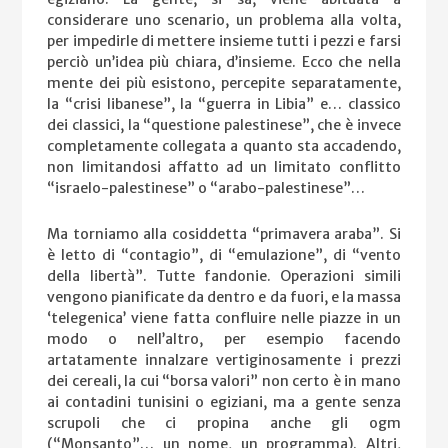
considerare uno scenario, un problema alla volta,
per impedirle di mettere insieme tutti i pezzi e farsi
perciò un’idea più chiara, d’insieme. Ecco che nella
mente dei più esistono, percepite separatamente,
la “crisi libanese”, la “guerra in Libia” e… classico
dei classici, la “questione palestinese”, che è invece
completamente collegata a quanto sta accadendo,
non limitandosi affatto ad un limitato conflitto
“israelo-palestinese” o “arabo-palestinese”…
Ma torniamo alla cosiddetta “primavera araba”. Si
è letto di “contagio”, di “emulazione”, di “vento
della libertà”. Tutte fandonie. Operazioni simili
vengono pianificate da dentro e da fuori, e la massa
‘telegenica’ viene fatta confluire nelle piazze in un
modo o nell’altro, per esempio facendo
artatamente innalzare vertiginosamente i prezzi
dei cereali, la cui “borsa valori” non certo è in mano
ai contadini tunisini o egiziani, ma a gente senza
scrupoli che ci propina anche gli ogm
(“Monsanto”… un nome, un programma). Altri,