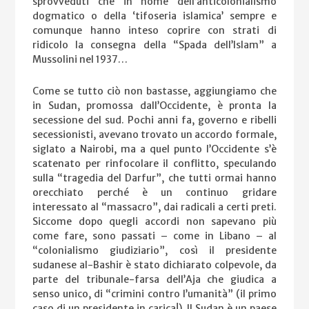
sprovveduti che in nome dell’anticolonialismo
dogmatico o della ‘tifoseria islamica’ sempre e
comunque hanno inteso coprire con strati di
ridicolo la consegna della “Spada dell’Islam” a
Mussolini nel 1937…
Come se tutto ciò non bastasse, aggiungiamo che
in Sudan, promossa dall’Occidente, è pronta la
secessione del sud. Pochi anni fa, governo e ribelli
secessionisti, avevano trovato un accordo formale,
siglato a Nairobi, ma a quel punto l’Occidente s’è
scatenato per rinfocolare il conflitto, speculando
sulla “tragedia del Darfur”, che tutti ormai hanno
orecchiato perché è un continuo gridare
interessato al “massacro”, dai radicali a certi preti.
Siccome dopo quegli accordi non sapevano più
come fare, sono passati – come in Libano – al
“colonialismo giudiziario”, così il presidente
sudanese al-Bashir è stato dichiarato colpevole, da
parte del tribunale-farsa dell’Aja che giudica a
senso unico, di “crimini contro l’umanità” (il primo
caso di un presidente in carica!). Il Sudan è un paese