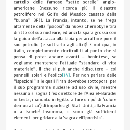
cartello delle famose “sette sorelle” anglo-
americane (nessuno ricorda più il disastro
petrolifero nel Golfo del Messico causato dalla
“buona” BP?). La Francia, intanto, se ne frega
altamente della “psicosi” da nuova Chernobyl e tira
diritto col suo nucleare, ed anzi la spara grossa con
la guida dell’attacco alla Libia per arraffare pure il
suo petrolio (e sottrarlo agli altri)! E noi qua, in
Italia, completamente rincitrulliti al punto che si
pensa di poter andare avanti – beninteso, se
vogliamo mantenere l’attuale “standard di vita
materiale”, il che si può anche ridiscutere – coi
pannelli solari e l’eolico
[14]
. Per non parlare delle
“ispezioni” alle quali l’Iran dovrebbe sottoporsi per
il suo programma nucleare ad uso civile, mentre
nessuno si sogna (l’ex direttore dell’Aiea el-Baradei
in testa, mandato in Egitto a fare un po’ di ‘colore
democratico’) di imporle agli Stati Uniti, alla Francia
o a Israele! Insomma, ci sono già sufficienti
elementi per gridare alla ‘sagra dell’ipocrisia’…