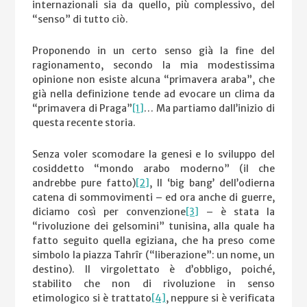
internazionali sia da quello, più complessivo, del
“senso” di tutto ciò.
Proponendo in un certo senso già la fine del
ragionamento, secondo la mia modestissima
opinione non esiste alcuna “primavera araba”, che
già nella definizione tende ad evocare un clima da
“primavera di Praga”
[1]
… Ma partiamo dall’inizio di
questa recente storia.
Senza voler scomodare la genesi e lo sviluppo del
cosiddetto “mondo arabo moderno” (il che
andrebbe pure fatto)
[2]
, Il ‘big bang’ dell’odierna
catena di sommovimenti – ed ora anche di guerre,
diciamo così per convenzione
[3]
– è stata la
“rivoluzione dei gelsomini” tunisina, alla quale ha
fatto seguito quella egiziana, che ha preso come
simbolo la piazza Tahrîr (“liberazione”: un nome, un
destino). Il virgolettato è d’obbligo, poiché,
stabilito che non di rivoluzione in senso
etimologico si è trattato
[4]
, neppure si è verificata