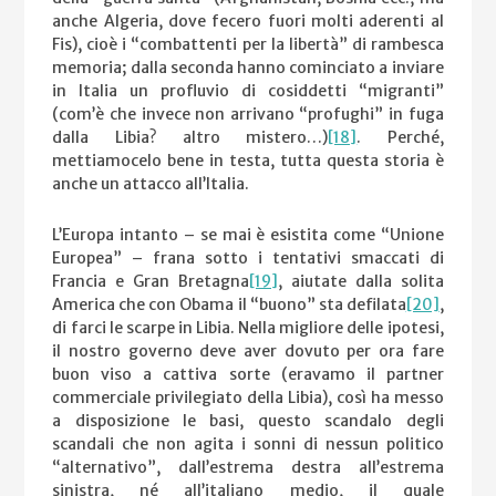
anche Algeria, dove fecero fuori molti aderenti al
Fis), cioè i “combattenti per la libertà” di rambesca
memoria; dalla seconda hanno cominciato a inviare
in Italia un profluvio di cosiddetti “migranti”
(com’è che invece non arrivano “profughi” in fuga
dalla Libia? altro mistero…)
[18]
. Perché,
mettiamocelo bene in testa, tutta questa storia è
anche un attacco all’Italia.
L’Europa intanto – se mai è esistita come “Unione
Europea” – frana sotto i tentativi smaccati di
Francia e Gran Bretagna
[19]
, aiutate dalla solita
America che con Obama il “buono” sta defilata
[20]
,
di farci le scarpe in Libia. Nella migliore delle ipotesi,
il nostro governo deve aver dovuto per ora fare
buon viso a cattiva sorte (eravamo il partner
commerciale privilegiato della Libia), così ha messo
a disposizione le basi, questo scandalo degli
scandali che non agita i sonni di nessun politico
“alternativo”, dall’estrema destra all’estrema
sinistra, né all’italiano medio, il quale