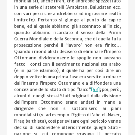
mondialisti, anche l’Iran, che andrebbe spezzettato
in una serie di staterelli (Arabistan, Balucistan ecc.
con vari pezzi che andrebbero ad ingrossare realtà
limitrofe). Pertanto si giunge al punto da capire
bene, ed al quale abbiamo già accennato all’inizio,
quando abbiamo ricordato il senso della Prima
Guerra Mondiale e della Seconda, che di quella fu la
prosecuzione perché il ‘lavoro’ non era finito…
Quando i mondialisti decisero di eliminare l’Impero
Ottomano dividendosene le spoglie non avevano
fatto i conti con il sentimento nazionalista arabo
(e in parte islamico), il quale ha per così dire un
doppio volto: in una prima fase era servito a minare
dall’interno l’Impero Ottomano e a diffondere una
concezione dello Stato di tipo “laico”
[43]
; poi, però,
alcuni di quegli stessi Stati originati dalla divisione
dell’Impero Ottomano erano andati in mano a
dirigenze che non si sottomisero ai piani
mondialisti (v. ad esempio l’Egitto di ‘abd el-Naser,
l’Iraq ba‘thista), così per evitare ogni pericolo venne
deciso di suddividere ulteriormente quegli Stati-
nazione su cui comunque gravava il ‘peccato