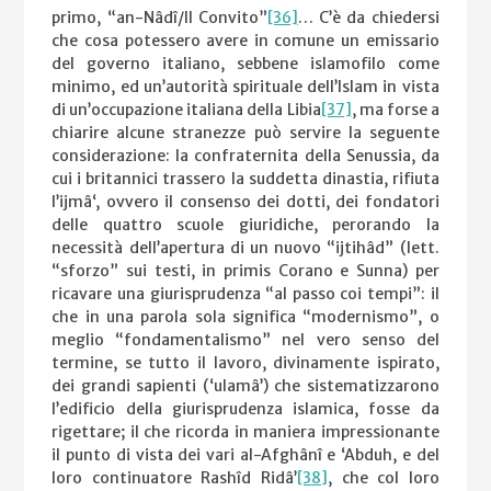
primo, “an-Nâdî/Il Convito”
[36]
… C’è da chiedersi
che cosa potessero avere in comune un emissario
del governo italiano, sebbene islamofilo come
minimo, ed un’autorità spirituale dell’Islam in vista
di un’occupazione italiana della Libia
[37]
, ma forse a
chiarire alcune stranezze può servire la seguente
considerazione: la confraternita della Senussia, da
cui i britannici trassero la suddetta dinastia, rifiuta
l’ijmâ‘, ovvero il consenso dei dotti, dei fondatori
delle quattro scuole giuridiche, perorando la
necessità dell’apertura di un nuovo “ijtihâd” (lett.
“sforzo” sui testi, in primis Corano e Sunna) per
ricavare una giurisprudenza “al passo coi tempi”: il
che in una parola sola significa “modernismo”, o
meglio “fondamentalismo” nel vero senso del
termine, se tutto il lavoro, divinamente ispirato,
dei grandi sapienti (‘ulamâ’) che sistematizzarono
l’edificio della giurisprudenza islamica, fosse da
rigettare; il che ricorda in maniera impressionante
il punto di vista dei vari al-Afghânî e ‘Abduh, e del
loro continuatore Rashîd Ridâ’
[38]
, che col loro