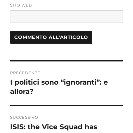
SITO WEB
Navigazione
PRECEDENTE
articoli
I politici sono “ignoranti”: e
Articolo
allora?
precedente:
SUCCESSIVO
ISIS: the Vice Squad has
Articolo