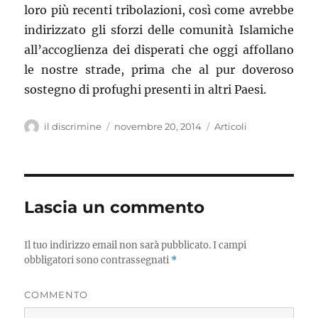
loro più recenti tribolazioni, così come avrebbe
indirizzato gli sforzi delle comunità Islamiche
all’accoglienza dei disperati che oggi affollano
le nostre strade, prima che al pur doveroso
sostegno di profughi presenti in altri Paesi.
Autore
il discrimine
Pubblicato
novembre 20, 2014
Categorie
Articoli
il
Lascia un commento
Il tuo indirizzo email non sarà pubblicato.
I campi
obbligatori sono contrassegnati
*
COMMENTO