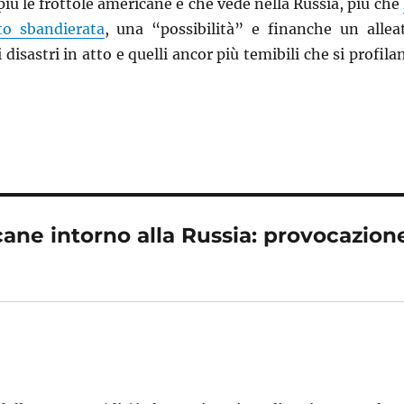
più le frottole americane e che vede nella Russia, più che
to sbandierata
, una “possibilità” e finanche un allea
 disastri in atto e quelli ancor più temibili che si profila
ne intorno alla Russia: provocazion