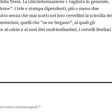
a della Terra. La (dis)informazione i-tagliota in generale,
padrone”. i tele e stampa dipendenti, più o meno due
to senza che mai scatti nei loro cervellini la scintilla de
erniciosi, quelli che “se ne fregano”, ai quali gli
 calcio e ai suoi divi multimiliardari, i cervelli livellati
tori sono contrassegnati
*