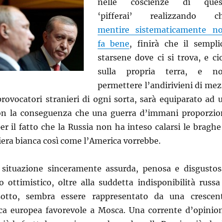
nelle coscienze di ques
‘pifferai’ realizzando c
mentire sistematicamente n
fa bene
, finirà che il sempli
starsene dove ci si trova, e ci
sulla propria terra, e n
permettere l’andirivieni di mez
 provocatori stranieri di ogni sorta, sarà equiparato ad 
con la conseguenza che una guerra d’immani proporzio
er il fatto che la Russia non ha inteso calarsi le braghe
era bianca così come l’America vorrebbe.
 situazione sinceramente assurda, penosa e disgustos
 ottimistico, oltre alla suddetta indisponibilità russa
sotto, sembra essere rappresentato da una crescen
ca europea favorevole a Mosca. Una corrente d’opinio