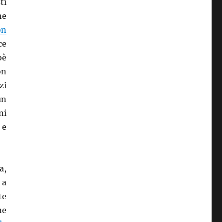
ti
he
on
ce
oè
on
zi
un
ni
 e
a,
 a
te
ne