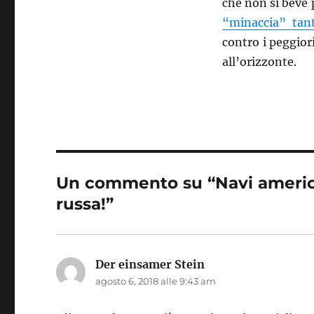
che non si beve 
“minaccia” tan
contro i peggiori
all’orizzonte.
Un commento su “Navi america
russa!”
Der einsamer Stein
ha
agosto 6, 2018 alle 9:43 am
detto: