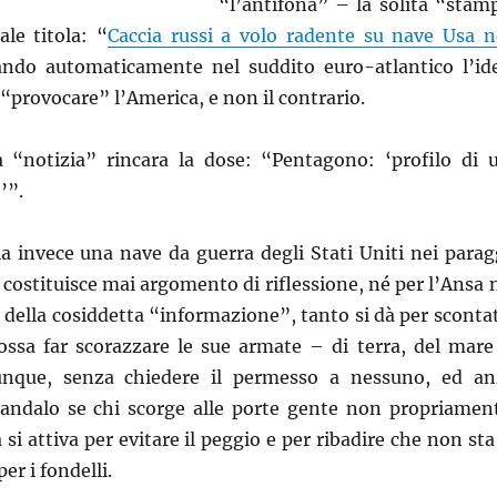
“l’antifona” – la solita “stam
ale titola: “
Caccia russi a volo radente su nave Usa n
lando automaticamente nel suddito euro-atlantico l’id
 “provocare” l’America, e non il contrario.
la “notizia” rincara la dose: “Pentagono: ‘profilo di 
’”.
ia invece una nave da guerra degli Stati Uniti nei parag
 costituisce mai argomento di riflessione, né per l’Ansa 
to della cosiddetta “informazione”, tanto si dà per sconta
ossa far scorazzare le sue armate – di terra, del mare
vunque, senza chiedere il permesso a nessuno, ed an
candalo se chi scorge alle porte gente non propriamen
i attiva per evitare il peggio e per ribadire che non sta 
er i fondelli.