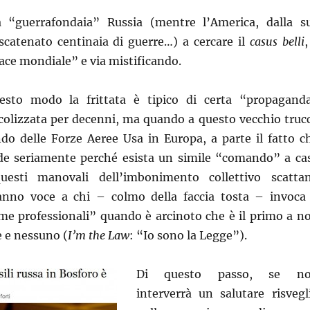
a “guerrafondaia” Russia (mentre l’America, dalla s
scatenato centinaia di guerre…) a cercare il
casus belli
,
ace mondiale” e via mistificando.
uesto modo la frittata è tipico di certa “propagand
icolizzata per decenni, ma quando a questo vecchio truc
ndo delle Forze Aeree Usa in Europa, a parte il fatto c
de seriamente perché esista un simile “comando” a ca
questi manovali dell’imbonimento collettivo scatta
danno voce a chi – colmo della faccia tosta – invoca 
rme professionali” quando è arcinoto che è il primo a n
e e nessuno (
I’m the Law
: “Io sono la Legge”).
Di questo passo, se n
interverrà un salutare risvegl