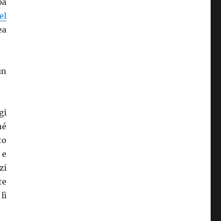
pa
el
ea
un
gi
né
to
 e
zi
te
lì