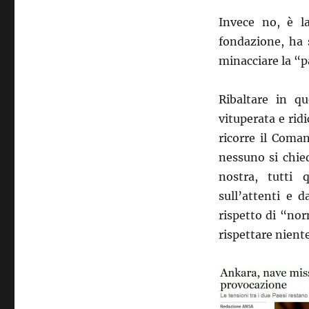
Invece no, è l
fondazione, ha 
minacciare la “p
Ribaltare in q
vituperata e rid
ricorre il Coma
nessuno si chie
nostra, tutti 
sull’attenti e 
rispetto di “no
rispettare nient