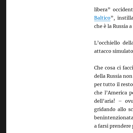
libera” occident
Baltico
”, instil
che è la Russia a
L’occhiello del
attacco simulato
Che cosa ci facc
della Russia non
per tutto il res
che l’America p
dell’aria! – o
gridando allo s
benintenzionata s
a farsi prendere p