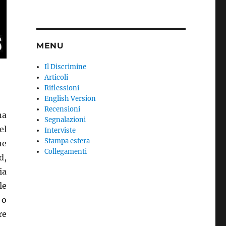
MENU
Il Discrimine
Articoli
Riflessioni
English Version
Recensioni
na
Segnalazioni
el
Interviste
Stampa estera
he
Collegamenti
d,
ia
le
 o
re