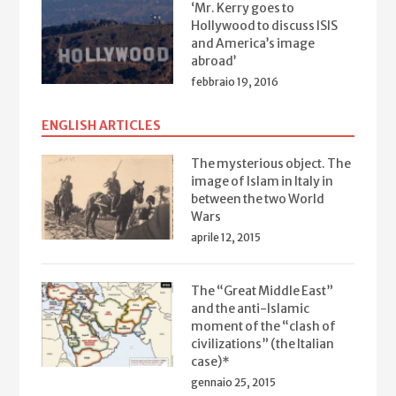
‘Mr. Kerry goes to
Hollywood to discuss ISIS
and America’s image
abroad’
febbraio 19, 2016
ENGLISH ARTICLES
The mysterious object. The
image of Islam in Italy in
between the two World
Wars
aprile 12, 2015
The “Great Middle East”
and the anti-Islamic
moment of the “clash of
civilizations” (the Italian
case)*
gennaio 25, 2015