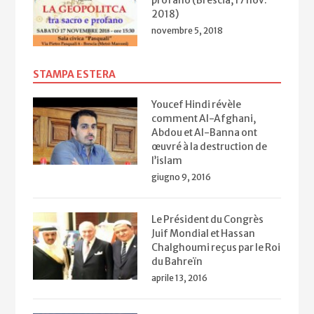
profano (Brescia, 17 nov.
2018)
novembre 5, 2018
STAMPA ESTERA
Youcef Hindi révèle
comment Al-Afghani,
Abdou et Al-Banna ont
œuvré à la destruction de
l’islam
giugno 9, 2016
Le Président du Congrès
Juif Mondial et Hassan
Chalghoumi reçus par le Roi
du Bahreïn
aprile 13, 2016