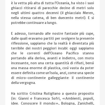
è la vetta più alta di tutta l’Oceania, ha visto i suoi
ghiacci ritirarsi di parecchie decine di metri solo
negli ultimi quattro decenni (il ghiacciaio Meren,
nella stessa catena, di ben duecento metri). E si
potrebbe continuare a lungo.
E adesso, tornando alle nostre fantasie più cupe,
dalle quali eravamo partiti per svolgere la presente
riflessione, sappiamo che la realtà è diventata più
terribile dei nostri peggiori incubi: oggi sappiamo
che le correnti dell’Oceano Pacifico stanno
portando alla deriva, avanti e indietro, con moto
incessante, non una certa quantità di rifiuti, bensì
una massa enorme di plastica, così vasta da poter
essere definita come un’isola, anzi, come una specie
di micro-continente galleggiante: il continente
della vergogna.
Ha scritto Cristina Rutigliano a questo proposito
(in: Gianni e Francesca Sofri, «Ambienti, popoli,
idee. Conoscere il mondo», Bologna, Zanichelli,