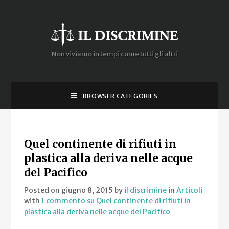
Non viviamo in tempi come tutti gli altri
BROWSER CATEGORIES
Quel continente di rifiuti in
plastica alla deriva nelle acque
del Pacifico
Posted on giugno 8, 2015
by
il discrimine
in
Articoli
with
1 commento
su Quel continente di rifiuti in
plastica alla deriva nelle acque del Pacifico