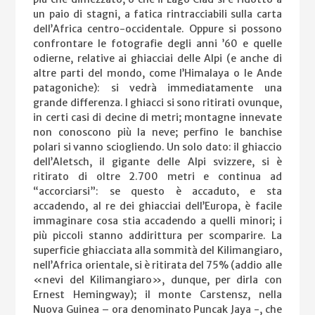
un paio di stagni, a fatica rintracciabili sulla carta
dell’Africa centro-occidentale. Oppure si possono
confrontare le fotografie degli anni ’60 e quelle
odierne, relative ai ghiacciai delle Alpi (e anche di
altre parti del mondo, come l’Himalaya o le Ande
patagoniche): si vedrà immediatamente una
grande differenza. I ghiacci si sono ritirati ovunque,
in certi casi di decine di metri; montagne innevate
non conoscono più la neve; perfino le banchise
polari si vanno sciogliendo. Un solo dato: il ghiaccio
dell’Aletsch, il gigante delle Alpi svizzere, si è
ritirato di oltre 2.700 metri e continua ad
“accorciarsi”: se questo è accaduto, e sta
accadendo, al re dei ghiacciai dell’Europa, è facile
immaginare cosa stia accadendo a quelli minori; i
più piccoli stanno addirittura per scomparire. La
superficie ghiacciata alla sommità del Kilimangiaro,
nell’Africa orientale, si è ritirata del 75% (addio alle
«nevi del Kilimangiaro», dunque, per dirla con
Ernest Hemingway); il monte Carstensz, nella
Nuova Guinea – ora denominato Puncak Jaya -, che