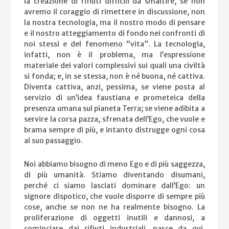
la creazione di rifiuti difficili da smaltire, se non
avremo il coraggio di rimettere in discussione, non
la nostra tecnologia, ma il nostro modo di pensare
e il nostro atteggiamento di fondo nei confronti di
noi stessi e del fenomeno “vita”. La tecnologia,
infatti, non è il problema, ma l’espressione
materiale dei valori complessivi sui quali una civiltà
si fonda; e, in se stessa, non è né buona, né cattiva.
Diventa cattiva, anzi, pessima, se viene posta al
servizio di un’idea faustiana e prometeica della
presenza umana sul pianeta Terra; se viene adibita a
servire la corsa pazza, sfrenata dell’Ego, che vuole e
brama sempre di più, e intanto distrugge ogni cosa
al suo passaggio.
Noi abbiamo bisogno di meno Ego e di più saggezza,
di più umanità. Stiamo diventando disumani,
perché ci siamo lasciati dominare dall’Ego: un
signore dispotico, che vuole disporre di sempre più
cose, anche se non ne ha realmente bisogno. La
proliferazione di oggetti inutili e dannosi, a
cominciare dai rifiuti industriali, nasce da qui.