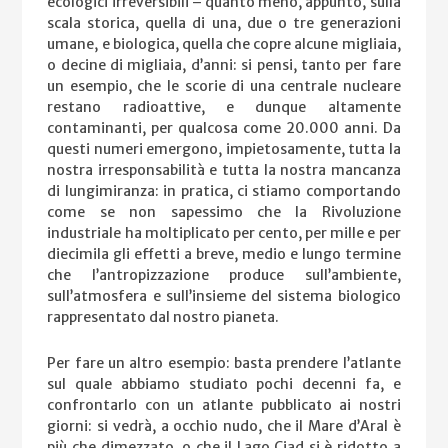
ecologici irreversibili – quanto meno, appunto, sulla
scala storica, quella di una, due o tre generazioni
umane, e biologica, quella che copre alcune migliaia,
o decine di migliaia, d’anni: si pensi, tanto per fare
un esempio, che le scorie di una centrale nucleare
restano radioattive, e dunque altamente
contaminanti, per qualcosa come 20.000 anni. Da
questi numeri emergono, impietosamente, tutta la
nostra irresponsabilità e tutta la nostra mancanza
di lungimiranza: in pratica, ci stiamo comportando
come se non sapessimo che la Rivoluzione
industriale ha moltiplicato per cento, per mille e per
diecimila gli effetti a breve, medio e lungo termine
che l’antropizzazione produce sull’ambiente,
sull’atmosfera e sull’insieme del sistema biologico
rappresentato dal nostro pianeta.
Per fare un altro esempio: basta prendere l’atlante
sul quale abbiamo studiato pochi decenni fa, e
confrontarlo con un atlante pubblicato ai nostri
giorni: si vedrà, a occhio nudo, che il Mare d’Aral è
più che dimezzato, o che il Lago Ciad si è ridotto a