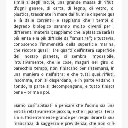
simili a degli incubi, una grande massa di rifiuti
d’ogni genere, di carta, di legno, di vetro, di
plastica, trascinate in mare dai fiumi e disperse qua
e là dalle correnti: e sappiamo che i tempi di
degrado biologico saranno molto diversi per i
differenti materiali; sappiamo che la plastica sarà la
più lenta e la più difficile da “smaltire”; e tuttavia,
conoscendo l’immensità della superficie marina,
che ricopre quasi i tre quarti dell’intera superficie
del nostro pianeta, ci sembra impossibile,
intuitivamente, che le cose, magari nel giro di
parecchio tempo, non finiscano per sistemarsi, in
una maniera o nell’altra; e che tutti quei rifiuti,
insomma, non si disperdano, e in parte vadano a
fondo, in parte si decompongano, e tutto finisca
bene – prima o poi.
Siamo così abituati a pensare che l’uomo sia una
entità relativamente piccola, e che il pianeta Terra
sia sufficientemente grande per riequilibrare la sua
mancanza di saggezza e previdenza, che non ci è