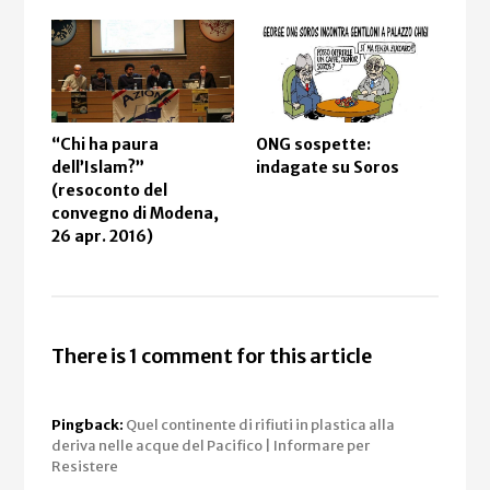
Fra
“Chi ha paura
ONG sospette:
e r
dell’Islam?”
indagate su Soros
che 
(resoconto del
“de
convegno di Modena,
26 apr. 2016)
There is 1 comment for this article
Pingback:
Quel continente di rifiuti in plastica alla
deriva nelle acque del Pacifico | Informare per
Resistere