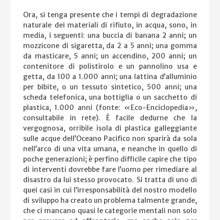
Ora, si tenga presente che i tempi di degradazione
naturale dei materiali di rifiuto, in acqua, sono, in
media, i seguenti: una buccia di banana 2 anni; un
mozzicone di sigaretta, da 2 a 5 anni; una gomma
da masticare, 5 anni; un accendino, 200 anni; un
contenitore di polistirolo e un pannolino usa e
getta, da 100 a 1.000 anni; una lattina d’alluminio
per bibite, o un tessuto sintetico, 500 anni; una
scheda telefonica, una bottiglia o un sacchetto di
plastica, 1.000 anni (fonte: «Eco-Enciclopedia»,
consultabile in rete). È facile dedurne che la
vergognosa, orribile isola di plastica galleggiante
sulle acque dell’Oceano Pacifico non sparirà da sola
nell’arco di una vita umana, e neanche in quello di
poche generazioni; è perfino difficile capire che tipo
di interventi dovrebbe fare l’uomo per rimediare al
disastro da lui stesso provocato. Si tratta di uno di
quei casi in cui l’irresponsabilità del nostro modello
di sviluppo ha creato un problema talmente grande,
che ci mancano quasi le categorie mentali non solo