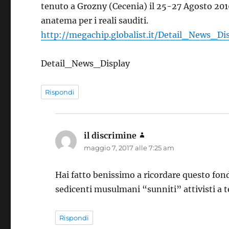
tenuto a Grozny (Cecenia) il 25-27 Agosto 2016
anatema per i reali sauditi.
http://megachip.globalist.it/Detail_News_Di
Detail_News_Display
Rispondi
il discrimine
ha
maggio 7, 2017 alle 7:25 am
detto:
Hai fatto benissimo a ricordare questo fo
sedicenti musulmani “sunniti” attivisti a 
Rispondi