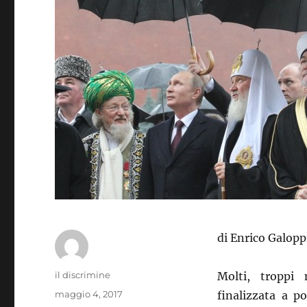
di Enrico Galopp
Autore
il discrimine
Molti, troppi
Pubblicato
maggio 4, 2017
finalizzata a p