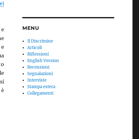
ei
MENU
 e
he
Il Discrimine
 e
Articoli
Riflessioni
ua
English Version
to
Recensioni
le
Segnalazioni
Interviste
si
Stampa estera
 è
Collegamenti