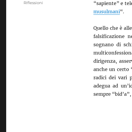
il
Categorie
Riflessioni
“sapiente” e te
musulmani
“.
Quello che è all
falsificazione 
sognano di schi
multiconfession
dirigenza, asse
anche un certo 
radici dei vari
adegua ad un’id
sempre “bid’a”,