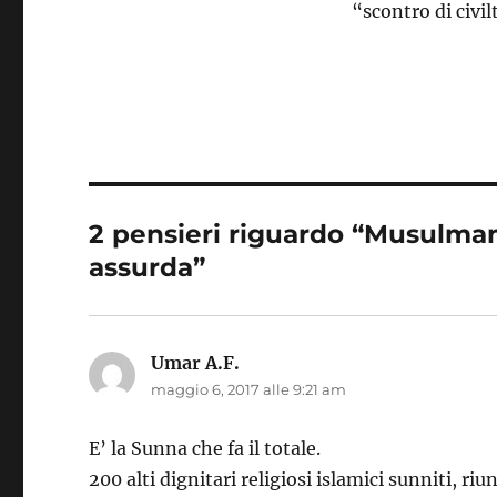
“scontro di civil
2 pensieri riguardo “Musulmani
assurda”
Umar A.F.
ha
maggio 6, 2017 alle 9:21 am
detto:
E’ la Sunna che fa il totale.
200 alti dignitari religiosi islamici sunniti, riu