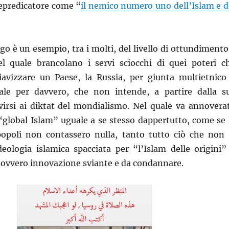
lepredicatore come “
il nemico numero uno dell’Islam e d
ego è un esempio, tra i molti, del livello di ottundimento
nel quale brancolano i servi sciocchi di quei poteri
c
avizzare un Paese, la Russia, per giunta multietnico
ale per davvero, che non intende, a partire dalla s
rvirsi ai diktat del mondialismo. Nel quale va annovera
“global Islam” uguale a se stesso dappertutto, come se 
 popoli non contassero nulla, tanto tutto ciò che non 
eologia islamica spacciata per “l’Islam delle origini”
 ovvero innovazione sviante e da condannare.