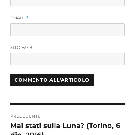
EMAIL
*
SITO WEB
Navigazione
PRECEDENTE
articoli
Mai stati sulla Luna? (Torino, 6
Articolo
dic. 2016)
precedente: