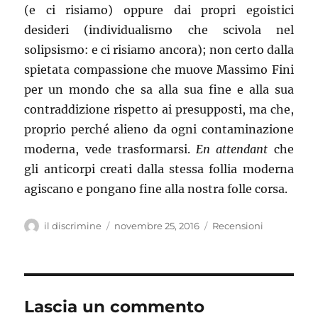
(e ci risiamo) oppure dai propri egoistici
desideri (individualismo che scivola nel
solipsismo: e ci risiamo ancora); non certo dalla
spietata compassione che muove Massimo Fini
per un mondo che sa alla sua fine e alla sua
contraddizione rispetto ai presupposti, ma che,
proprio perché alieno da ogni contaminazione
moderna, vede trasformarsi.
En attendant
che
gli anticorpi creati dalla stessa follia moderna
agiscano e pongano fine alla nostra folle corsa.
Autore
il discrimine
Pubblicato
novembre 25, 2016
Categorie
Recensioni
il
Lascia un commento