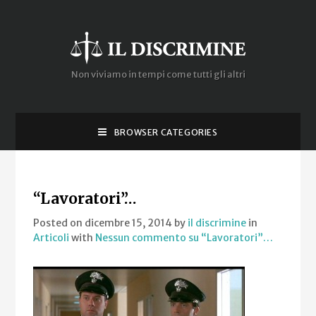
Non viviamo in tempi come tutti gli altri
BROWSER CATEGORIES
“Lavoratori”…
Posted on dicembre 15, 2014
by
il discrimine
in
Articoli
with
Nessun commento
su “Lavoratori”…