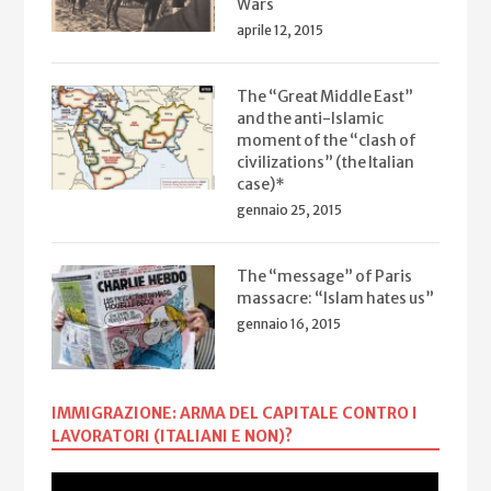
Wars
aprile 12, 2015
The “Great Middle East”
and the anti-Islamic
moment of the “clash of
civilizations” (the Italian
case)*
gennaio 25, 2015
The “message” of Paris
massacre: “Islam hates us”
gennaio 16, 2015
IMMIGRAZIONE: ARMA DEL CAPITALE CONTRO I
LAVORATORI (ITALIANI E NON)?