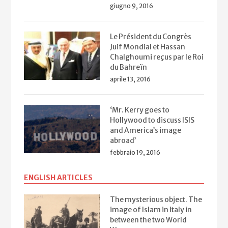
giugno 9, 2016
Le Président du Congrès
Juif Mondial et Hassan
Chalghoumi reçus par le Roi
du Bahreïn
aprile 13, 2016
‘Mr. Kerry goes to
Hollywood to discuss ISIS
and America’s image
abroad’
febbraio 19, 2016
ENGLISH ARTICLES
The mysterious object. The
image of Islam in Italy in
between the two World