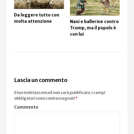
Da leggere tutto con
Un 
molta attenzione
Nani e ballerine contro
per
Trump, ma il popolo è
“op
con lui
Lascia un commento
Il tuo indirizzo email non sarà pubblicato.
I campi
obbligatori sono contrassegnati
*
Commento