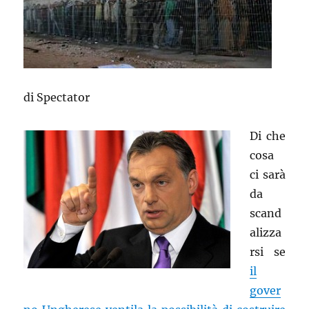
di Spectator
Di che
cosa
ci sarà
da
scand
alizza
rsi se
il
gover