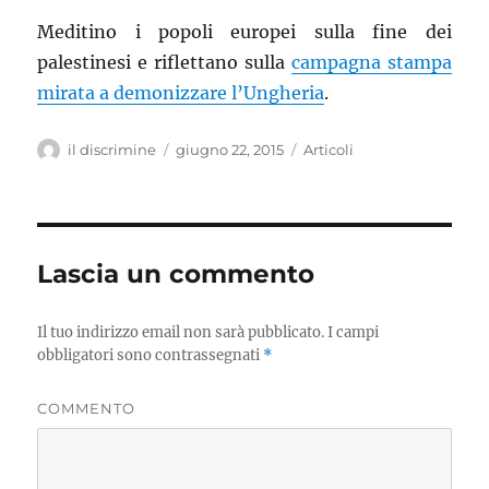
Meditino i popoli europei sulla fine dei
palestinesi e riflettano sulla
campagna stampa
mirata a demonizzare l’Ungheria
.
Autore
il discrimine
Pubblicato
giugno 22, 2015
Categorie
Articoli
il
Lascia un commento
Il tuo indirizzo email non sarà pubblicato.
I campi
obbligatori sono contrassegnati
*
COMMENTO