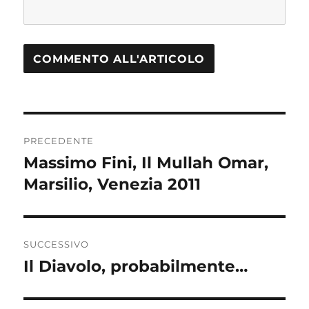
Navigazione
PRECEDENTE
articoli
Massimo Fini, Il Mullah Omar,
Articolo
Marsilio, Venezia 2011
precedente:
SUCCESSIVO
Il Diavolo, probabilmente…
Articolo
successivo: