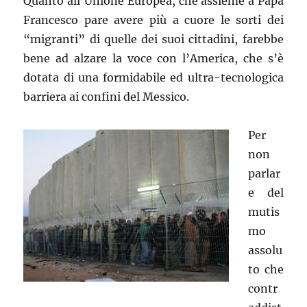
Quanto all’Unione Europea, che assieme a Papa
Francesco pare avere più a cuore le sorti dei
“migranti” di quelle dei suoi cittadini, farebbe
bene ad alzare la voce con l’America, che s’è
dotata di una formidabile ed ultra-tecnologica
barriera ai confini del Messico.
Per
non
parlar
e del
mutis
mo
assolu
to che
contr