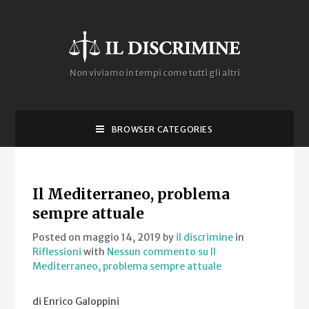
Non viviamo in tempi come tutti gli altri
BROWSER CATEGORIES
Il Mediterraneo, problema
sempre attuale
Posted on maggio 14, 2019
by
il discrimine
in
Riflessioni
with
Nessun commento
su Il
Mediterraneo, problema sempre attuale
di Enrico Galoppini