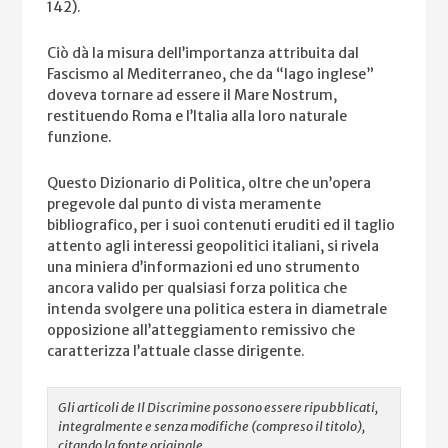
142).
Ciò dà la misura dell’importanz
a attribuita dal
Fascismo al Mediterraneo, che da “lago inglese”
doveva tornare ad essere il Mare Nostrum,
restituendo Roma e l’Italia alla loro naturale
funzione.
Questo Dizionario di Politica, oltre che un’opera
pregevole dal punto di vista meramente
bibliografico, per i suoi contenuti eruditi ed il taglio
attento agli interessi geopolitici italiani, si rivela
una miniera d’informazioni ed uno strumento
ancora valido per qualsiasi forza politica che
intenda svolgere una politica estera in diametrale
opposizione all’atteggiamento remissivo che
caratterizza l’attuale classe dirigente.
Gli articoli de Il Discrimine possono essere ripubblicati,
integralmente e senza modifiche (compreso il titolo),
citando la fonte originale.