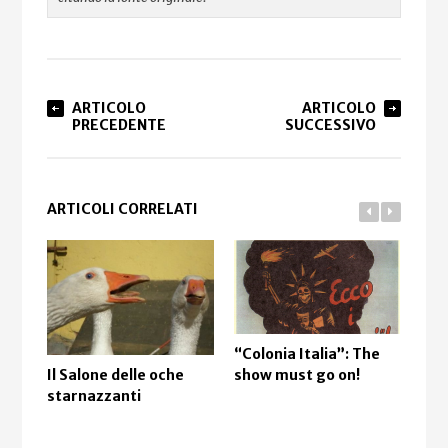
ARTICOLO
ARTICOLO
PRECEDENTE
SUCCESSIVO
ARTICOLI CORRELATI
“Colonia Italia”: The
show must go on!
Il Salone delle oche
Dov
starnazzanti
in 
vac