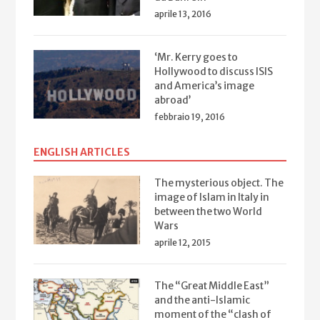
aprile 13, 2016
‘Mr. Kerry goes to
Hollywood to discuss ISIS
and America’s image
abroad’
febbraio 19, 2016
ENGLISH ARTICLES
The mysterious object. The
image of Islam in Italy in
between the two World
Wars
aprile 12, 2015
The “Great Middle East”
and the anti-Islamic
moment of the “clash of