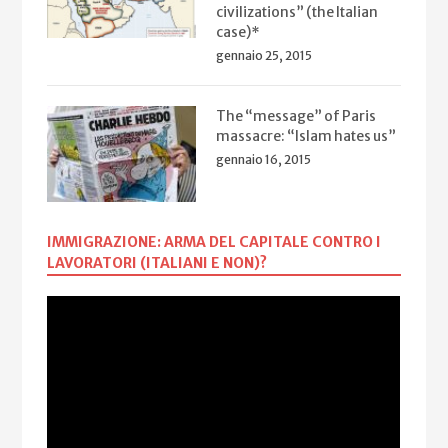
civilizations” (the Italian
case)*
gennaio 25, 2015
The “message” of Paris
massacre: “Islam hates us”
gennaio 16, 2015
IMMIGRAZIONE: ARMA DEL CAPITALE CONTRO I
LAVORATORI (ITALIANI E NON)?