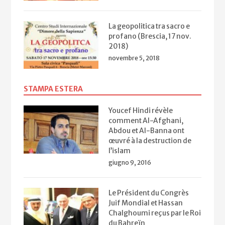
La geopolitica tra sacro e
profano (Brescia, 17 nov.
2018)
novembre 5, 2018
STAMPA ESTERA
Youcef Hindi révèle
comment Al-Afghani,
Abdou et Al-Banna ont
œuvré à la destruction de
l’islam
giugno 9, 2016
Le Président du Congrès
Juif Mondial et Hassan
Chalghoumi reçus par le Roi
du Bahreïn