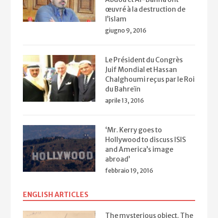
œuvré à la destruction de
l’islam
giugno 9, 2016
Le Président du Congrès
Juif Mondial et Hassan
Chalghoumi reçus par le Roi
du Bahreïn
aprile 13, 2016
‘Mr. Kerry goes to
Hollywood to discuss ISIS
and America’s image
abroad’
febbraio 19, 2016
ENGLISH ARTICLES
The mysterious object. The