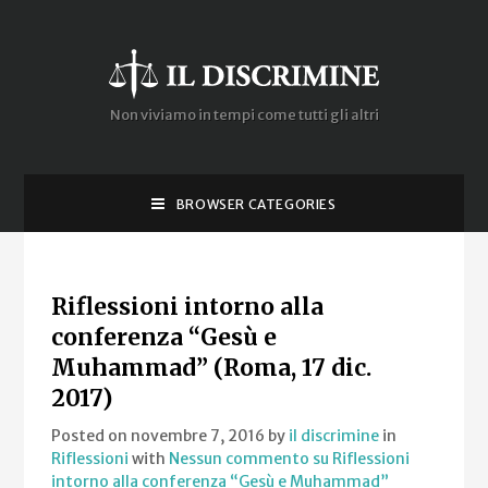
Non viviamo in tempi come tutti gli altri
BROWSER CATEGORIES
Riflessioni intorno alla
conferenza “Gesù e
Muhammad” (Roma, 17 dic.
2017)
Posted on novembre 7, 2016
by
il discrimine
in
Riflessioni
with
Nessun commento
su Riflessioni
intorno alla conferenza “Gesù e Muhammad”