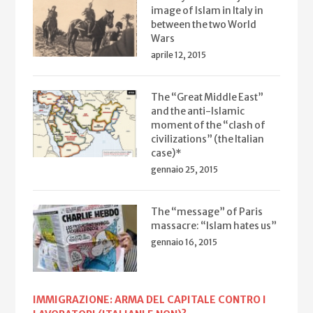
image of Islam in Italy in
between the two World
Wars
aprile 12, 2015
The “Great Middle East”
and the anti-Islamic
moment of the “clash of
civilizations” (the Italian
case)*
gennaio 25, 2015
The “message” of Paris
massacre: “Islam hates us”
gennaio 16, 2015
IMMIGRAZIONE: ARMA DEL CAPITALE CONTRO I