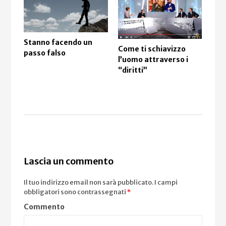
Stanno facendo un
Come ti schiavizzo
Zan
passo falso
l’uomo attraverso i
c’è 
“diritti”
dev
Lascia un commento
Il tuo indirizzo email non sarà pubblicato.
I campi
obbligatori sono contrassegnati
*
Commento