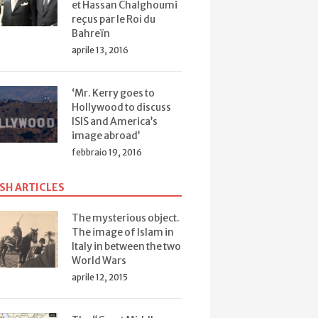
et Hassan Chalghoumi
reçus par le Roi du
Bahreïn
aprile 13, 2016
‘Mr. Kerry goes to
Hollywood to discuss
ISIS and America’s
image abroad’
febbraio 19, 2016
SH ARTICLES
The mysterious object.
The image of Islam in
Italy in between the two
World Wars
aprile 12, 2015