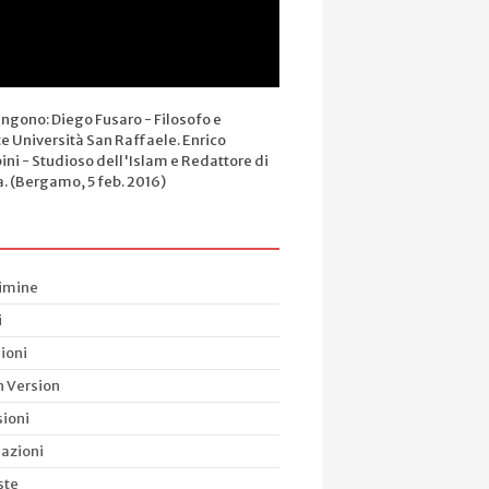
engono: Diego Fusaro - Filosofo e
e Università San Raffaele. Enrico
ini - Studioso dell'Islam e Redattore di
a. (Bergamo, 5 feb. 2016)
rimine
i
ioni
h Version
ioni
azioni
ste