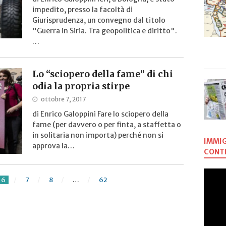
impedito, presso la facoltà di
Giurisprudenza, un convegno dal titolo
"Guerra in Siria. Tra geopolitica e diritto".
…
Lo “sciopero della fame” di chi
odia la propria stirpe
ottobre 7, 2017
di Enrico Galoppini Fare lo sciopero della
fame (per davvero o per finta, a staffetta o
in solitaria non importa) perché non si
IMMIG
approva la…
CONTR
6
7
8
…
62