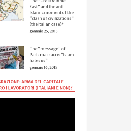
The “Great Middle
East” and the anti-
Islamic moment of the
“clash of civilizations”
(the Italian case)*
gennaio 25, 2015
The “message” of
Paris massacre: “Islam
hates us”
gennaio 16, 2015
RAZIONE: ARMA DEL CAPITALE
O I LAVORATORI (ITALIANI E NON)?