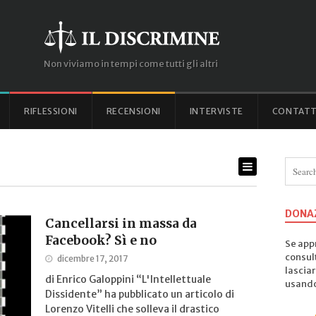
Non viviamo in tempi come tutti gli altri
RIFLESSIONI
RECENSIONI
INTERVISTE
CONTATT
DONA
Cancellarsi in massa da
Facebook? Sì e no
Se appr
consul
dicembre 17, 2017
lasciar
di Enrico Galoppini “L'Intellettuale
usando 
Dissidente” ha pubblicato un articolo di
Lorenzo Vitelli che solleva il drastico