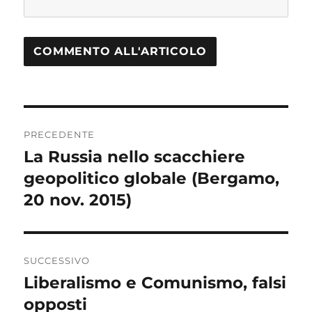
Navigazione
PRECEDENTE
articoli
La Russia nello scacchiere
Articolo
geopolitico globale (Bergamo,
precedente:
20 nov. 2015)
SUCCESSIVO
Liberalismo e Comunismo, falsi
Articolo
opposti
successivo: