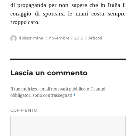
di propaganda per non sapere che in Italia il
coraggio di sporcarsi le mani costa sempre
troppo caro.
Autore
il discrimine
Pubblicato
novembre 7, 2015
Categorie
Articoli
il
Lascia un commento
Il tuo indirizzo email non sarà pubblicato.
I campi
obbligatori sono contrassegnati
*
COMMENTO