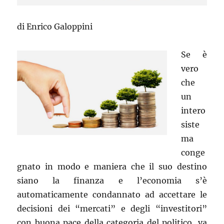
di Enrico Galoppini
Se è
vero
che
un
intero
siste
ma
conge
gnato in modo e maniera che il suo destino
siano la finanza e l’economia s’è
automaticamente condannato ad accettare le
decisioni dei “mercati” e degli “investitori”
con buona pace della categoria del politico, va