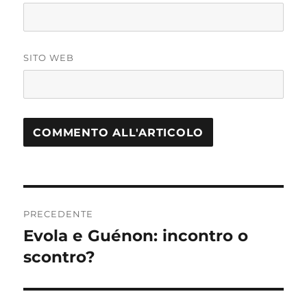
SITO WEB
Navigazione
PRECEDENTE
articoli
Evola e Guénon: incontro o
Articolo
scontro?
precedente: