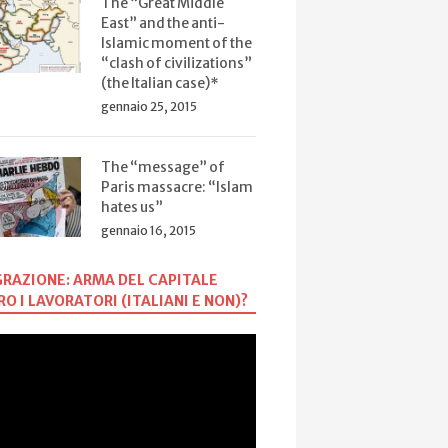
The “Great Middle
East” and the anti-
Islamic moment of the
“clash of civilizations”
(the Italian case)*
gennaio 25, 2015
The “message” of
Paris massacre: “Islam
hates us”
gennaio 16, 2015
RAZIONE: ARMA DEL CAPITALE
O I LAVORATORI (ITALIANI E NON)?