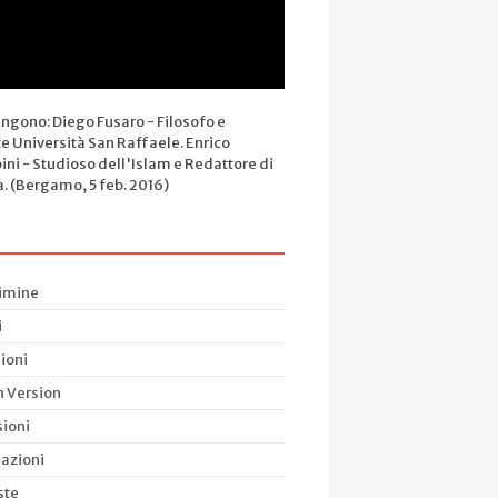
engono: Diego Fusaro - Filosofo e
e Università San Raffaele. Enrico
ini - Studioso dell'Islam e Redattore di
a. (Bergamo, 5 feb. 2016)
rimine
i
ioni
h Version
ioni
azioni
ste