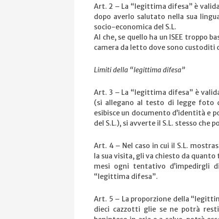
Art. 2 – La “legittima difesa” è vali
dopo averlo salutato nella sua lingu
socio-economica del S.L.
Al che, se quello ha un ISEE troppo b
camera da letto dove sono custoditi c
Limiti della “legittima difesa”
Art. 3 – La “legittima difesa” è valid
(si allegano al testo di legge foto
esibisce un documento d’identità e po
del S.L.), si avverte il S.L. stesso ch
Art. 4 – Nel caso in cui il S.L. mostr
la sua visita, gli va chiesto da quanto
mesi ogni tentativo d’impedirgli di
“legittima difesa”.
Art. 5 – La proporzione della “legitti
dieci cazzotti glie se ne potrà rest