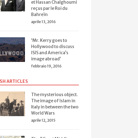
et Hassan Chalghoumi
reçus par le Roi du
Bahreïn
aprile 13, 2016
‘Mr. Kerry goes to
Hollywood to discuss
ISIS and America’s
image abroad’
febbraio 19, 2016
SH ARTICLES
The mysterious object.
The image of Islam in
Italy in between the two
World Wars
o
Una civiltà
Il M
La più grave
lo
materiale (2)
pro
aprile 12, 2015
mistificazione
migrato
attu
della campagna
ista”
elettorale