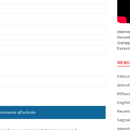
Interv
Docent
Galopp
Eurasi
MENU
Il Disc
Articol
Rifless
Englis
Recens
Segnal
Intervi