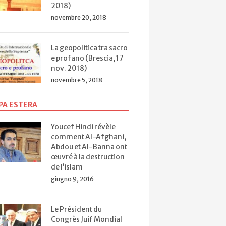
2018)
novembre 20, 2018
La geopolitica tra sacro
e profano (Brescia, 17
nov. 2018)
novembre 5, 2018
PA ESTERA
Youcef Hindi révèle
comment Al-Afghani,
Abdou et Al-Banna ont
œuvré à la destruction
de l’islam
giugno 9, 2016
Le Président du
Congrès Juif Mondial