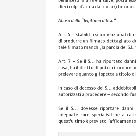
beninteso in aria e a salve, potrà es
dieci colpi d’arma da fuoco (che non 
Abuso della “legittima difesa”
Art. 6 – Stabiliti i summenzionati limit
di produrre un filmato dettagliato de
tale filmato manchi, la parola del S.L. 
Art. 7 – Se il S.L. ha riportato danni
casa, ha il diritto di poter ritornare 
prelevare quanto gli spetta a titolo d
In caso di decesso del S.L. addebitabi
autorizzati a procedere – secondo l’us
Se il S.L. dovesse riportare danni 
adeguate cure specialistiche a cari
quest’ultimo è previsto l’affidamento a