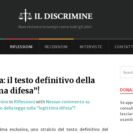
Non viviamo in tempi come tutti gli altri
RIFLESSIONI
RECENSIONI
INTERVISTE
CONTATT
 il testo definitivo della
ma difesa”!
DONA
imine
in
Riflessioni
with
Nessun commento
su
Se appr
o della legge sulla “legittima difesa”!
consul
lasciar
usando 
ima esclusiva, uno stralcio del testo definitivo del