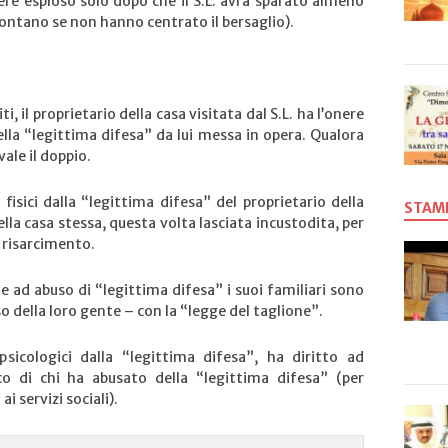
sere esploso solo dopo che il S.L. avrà sparato almeno
contano se non hanno centrato il bersaglio).
i, il proprietario della casa visitata dal S.L. ha l’onere
lla “legittima difesa” da lui messa in opera. Qualora
vale il doppio.
 fisici dalla “legittima difesa” del proprietario della
STAM
nella casa stessa, questa volta lasciata incustodita, per
i risarcimento.
le ad abuso di “legittima difesa” i suoi familiari sono
o della loro gente – con la “legge del taglione”.
psicologici dalla “legittima difesa”, ha diritto ad
co di chi ha abusato della “legittima difesa” (per
i servizi sociali).