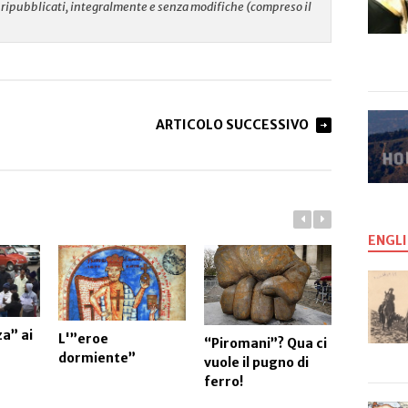
re ripubblicati, integralmente e senza modifiche (compreso il
ARTICOLO SUCCESSIVO
ENGLI
Il penos
a” ai
L'”eroe
“Piromani”? Qua ci
spettaco
dormiente”
vuole il pugno di
dell'”im
ferro!
antifasc