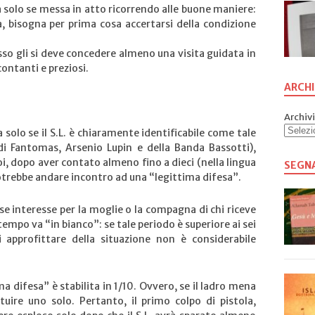
da solo se messa in atto ricorrendo alle buone maniere:
a, bisogna per prima cosa accertarsi della condizione
asso gli si deve concedere almeno una visita guidata in
ontanti e preziosi.
ARCHI
Archivi
a solo se il S.L. è chiaramente identificabile come tale
 di Fantomas, Arsenio Lupin e della Banda Bassotti),
i, dopo aver contato almeno fino a dieci (nella lingua
SEGN
e potrebbe andare incontro ad una “legittima difesa”.
asse interesse per la moglie o la compagna di chi riceve
 tempo va “in bianco”: se tale periodo è superiore ai sei
 approfittare della situazione non è considerabile
ma difesa” è stabilita in 1/10. Ovvero, se il ladro mena
ituire uno solo. Pertanto, il primo colpo di pistola,