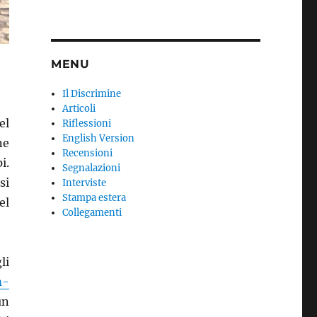
MENU
Il Discrimine
Articoli
el
Riflessioni
English Version
ne
Recensioni
i.
Segnalazioni
si
Interviste
Stampa estera
el
Collegamenti
li
m-
un