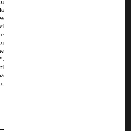
hi
la
ve
ei
re
oi
he
”.
ti
na
un