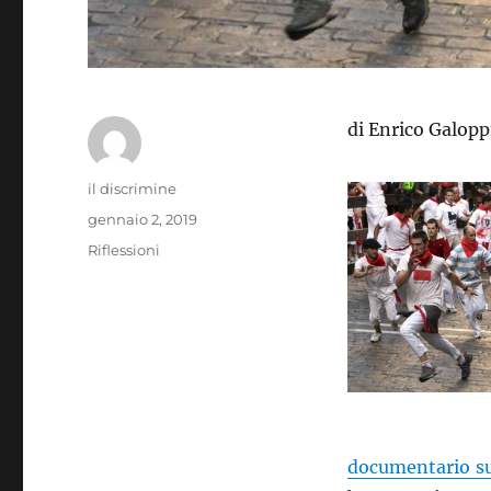
di Enrico Galopp
Autore
il discrimine
Pubblicato
gennaio 2, 2019
il
Categorie
Riflessioni
documentario su