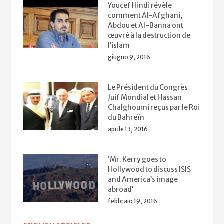
Youcef Hindi révèle
comment Al-Afghani,
Abdou et Al-Banna ont
œuvré à la destruction de
l’islam
giugno 9, 2016
Le Président du Congrès
Juif Mondial et Hassan
Chalghoumi reçus par le Roi
du Bahreïn
aprile 13, 2016
‘Mr. Kerry goes to
Hollywood to discuss ISIS
and America’s image
abroad’
febbraio 19, 2016