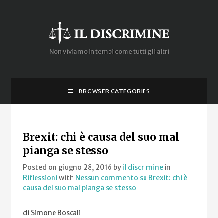
Non viviamo in tempi come tutti gli altri
BROWSER CATEGORIES
Brexit: chi è causa del suo mal
pianga se stesso
Posted on giugno 28, 2016
by
il discrimine
in
Riflessioni
with
Nessun commento
su Brexit: chi è
causa del suo mal pianga se stesso
di Simone Boscali