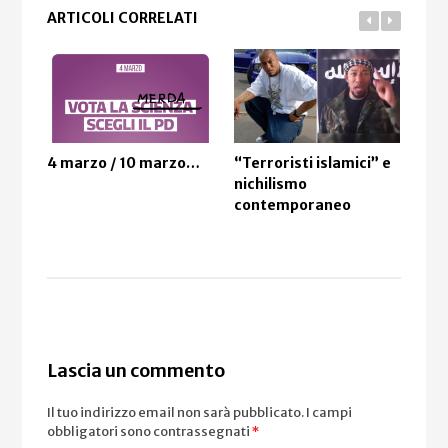
ARTICOLI CORRELATI
“Terroristi islamici” e
4 marzo / 10 marzo…
Una
nichilismo
ecco
contemporaneo
men
Lascia un commento
Il tuo indirizzo email non sarà pubblicato.
I campi
obbligatori sono contrassegnati
*