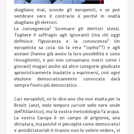
sbagliano mai, scondo gli europeisti, e se può
sembrare vero il contrario è perché in realtà
sbagliano gli elettori.
La conseguenza? Scremare gli elettori stessi.
Togliere il suffragio agli ignoranti (ma chi oggi
definisce l’ignoranza e la conoscenza? Un
europeista sa cosa sia la vera “
sophia
“?) e agli
anziani (hanno già avuto la loro possibilità e sono
rincoglioniti, e poi non consumano merci come i
giovani) magari anche ad altre categorie giudicate
aprioristicamente inadatte a esprimersi, così ogni
elezione democraticamente convocata darà
sempre l’esito più democratico.
Cari europeisti, ve lo dice uno che non esulta per la
Brexit (anzi,
mala tempora currunt
sulle nere onde
dell’Atlantico), ma la vostra metodologia fa acqua.
La vostra Europa è un campo di prigionia, una
dittatura, ma poiché vi percepite come democratici
e antidittatoriali il tiranno non lo volete vedere, vi