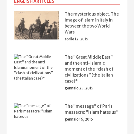
ENGLISH ARTICLES
The mysterious object. The
image of Islam in Italy in
between the two World
Wars
aprile 12, 2015
The “Great Middle East”
and the anti-Islamic
moment of the “clash of
civilizations” (the Italian
case)*
gennaio 25, 2015
The “message” of Paris
massacre: “Islam hates us”
gennaio 16, 2015