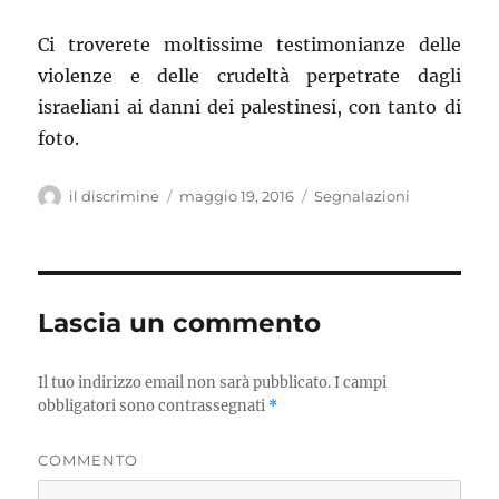
Ci troverete moltissime testimonianze delle
violenze e delle crudeltà perpetrate dagli
israeliani ai danni dei palestinesi, con tanto di
foto.
Autore
il discrimine
Pubblicato
maggio 19, 2016
Categorie
Segnalazioni
il
Lascia un commento
Il tuo indirizzo email non sarà pubblicato.
I campi
obbligatori sono contrassegnati
*
COMMENTO