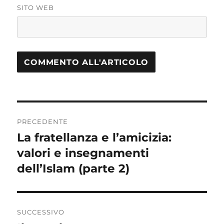
SITO WEB
Navigazione
PRECEDENTE
articoli
La fratellanza e l’amicizia:
Articolo
valori e insegnamenti
precedente:
dell’Islam (parte 2)
SUCCESSIVO