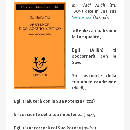
Ibn ‘Atâ’ Allâh
(m.
1309) dice in una sua
‘
sentenza
’ (
hikma
):
«Realizza quali sono
le tue qualità,
Egli (Allâh) ti
soccorrerà con le
Sue.
Sii cosciente della
tua umile condizione
(
dhull
),
Egli ti aiuterà con la Sua Potenza
(’
izza
).
Sii cosciente della tua impotenza
(
‘ajz
),
Egli ti soccorrerà col Suo Potere
(
qudra
).