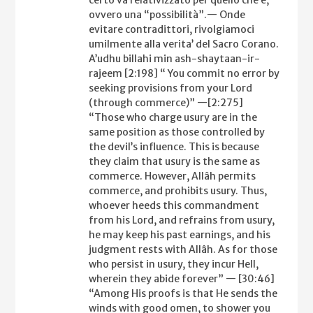
certo va relativizzato per quello che è,
ovvero una “possibilità”.— Onde
evitare contradittori, rivolgiamoci
umilmente alla verita’ del Sacro Corano.
A’udhu billahi min ash-shaytaan-ir-
rajeem [2:198] “ You commit no error by
seeking provisions from your Lord
(through commerce)” —[2:275]
“Those who charge usury are in the
same position as those controlled by
the devil’s influence. This is because
they claim that usury is the same as
commerce. However, Allâh permits
commerce, and prohibits usury. Thus,
whoever heeds this commandment
from his Lord, and refrains from usury,
he may keep his past earnings, and his
judgment rests with Allâh. As for those
who persist in usury, they incur Hell,
wherein they abide forever” — [30:46]
“Among His proofs is that He sends the
winds with good omen, to shower you