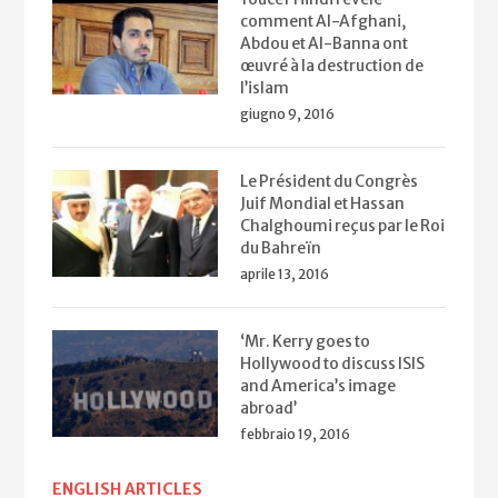
comment Al-Afghani,
Abdou et Al-Banna ont
œuvré à la destruction de
l’islam
giugno 9, 2016
Le Président du Congrès
Juif Mondial et Hassan
Chalghoumi reçus par le Roi
du Bahreïn
aprile 13, 2016
‘Mr. Kerry goes to
Hollywood to discuss ISIS
and America’s image
abroad’
febbraio 19, 2016
ENGLISH ARTICLES