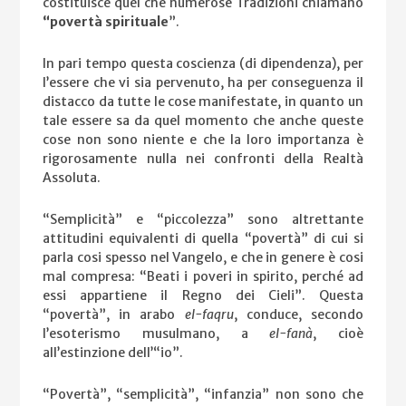
costituisce quel che numerose Tradizioni chiamano
“povertà spirituale
”.
In pari tempo questa coscienza (di dipendenza), per
l’essere che vi sia pervenuto, ha per conseguenza il
distacco da tutte le cose manifestate, in quanto un
tale essere sa da quel momento che anche queste
cose non sono niente e che la loro importanza è
rigorosamente nulla nei confronti della Realtà
Assoluta.
“Semplicità” e “piccolezza” sono altrettante
attitudini equivalenti di quella “povertà” di cui si
parla cosi spesso nel Vangelo, e che in genere è cosi
mal compresa: “Beati i poveri in spirito, perché ad
essi appartiene il Regno dei Cieli”. Questa
“povertà”, in arabo
el-faqru
, conduce, secondo
l’esoterismo musulmano, a
el-fanà
, cioè
all’estinzione dell’“io”.
“Povertà”, “semplicità”, “infanzia” non sono che