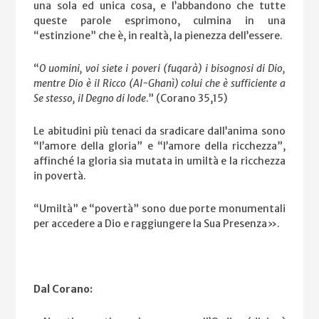
una sola ed unica cosa, e l’abbandono che tutte
queste parole esprimono, culmina in una
“estinzione” che è, in realtà, la pienezza dell’essere.
“
O uomini, voi siete i poveri (fuqarà) i bisognosi di Dio,
mentre Dio è il Ricco (Al-Ghanì) colui che è sufficiente a
Se stesso, il Degno di lode
.” (Corano 35,15)
Le abitudini più tenaci da sradicare dall’anima sono
“l’amore della gloria” e “l’amore della ricchezza”,
affinché la gloria sia mutata in umiltà e la ricchezza
in povertà.
“Umiltà” e “povertà” sono due porte monumentali
per accedere a Dio e raggiungere la Sua Presenza».
Dal Corano: