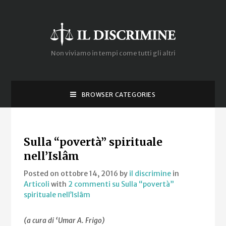
Non viviamo in tempi come tutti gli altri
BROWSER CATEGORIES
Sulla “povertà” spirituale
nell’Islâm
Posted on ottobre 14, 2016
by
il discrimine
in
Articoli
with
2 commenti
su Sulla “povertà”
spirituale nell’Islâm
(a cura di ‘Umar A. Frigo)