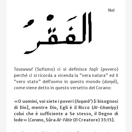
Nel
Tasawwuf
(Sufismo) ci si definisce
faqîr
(povero)
perché ci si ricorda a vicenda la “vera natura” ed il
“vero stato” dell’uomo in questo mondo (
dunyâ
),
come viene detto in questo versetto del Corano:
«O uomini, voi siete i poveri (
fuqarâ’
) [i bisognosi
di Dio], mentre Dio, Egli è il Ricco (
Al-Ghaniyy
)
colui che è sufficiente a Se stesso, il Degno di
lode»
[
Corano
, Sûra
Al-Fâtir
(Il Creatore) 35:15].