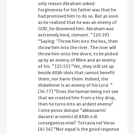
only reason Abraham asked
forgiveness for his father was that he
had promised him to do so. But as soon
as he realized that he was an enemy of
GOD, he disowned him. Abraham was
extremely kind, clement. ” [20:39]
“Saying: ‘Throw him into the box, then
throw him into the river. The river will
throw him onto the shore, to be picked
up by an enemy of Mine and an enemy
of his. ” [25:55] “Yet, they still set up
beside Allâh idols that cannot benefit
them, nor harm them. Indeed, the
disbeliever is an enemy of his Lord. ”
[36:77] “Does the human being not see
that we created him from a tiny drop,
then he turns into an ardent enemy?
Come posso dunque “abbassarmi
davanti ai nemici di Allâh e di
conseguenza miei? Tuttavia nel Verso
[41:34] “Not equal is the good response