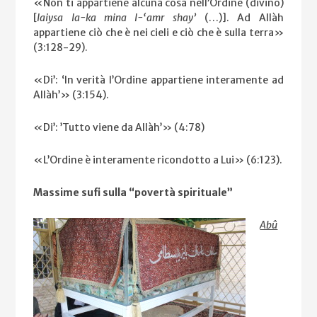
«Non ti appartiene alcuna cosa nell’Ordine (divino)
[
laiysa la-ka mina l-‘amr
shay’
(…)]. Ad Allàh
appartiene ciò che è nei cieli e ciò che è sulla terra»
(3:128-29).
«Di’: ‘In verità l’Ordine appartiene interamente ad
Allàh’» (3:154).
«Di’: ’Tutto viene da Allàh’» (4:78)
«L’Ordine è interamente ricondotto a Lui» (6:123).
Massime sufi sulla “povertà spirituale”
Abû