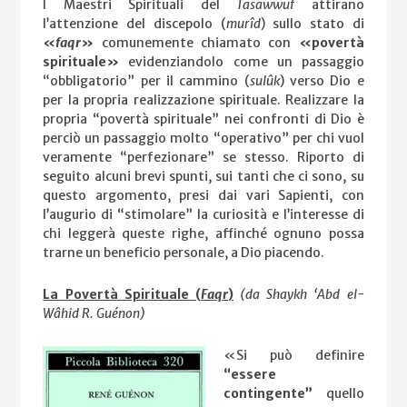
I Maestri Spirituali del
Tasawwuf
attirano
l’attenzione del discepolo (
murîd
) sullo stato di
«
faqr
»
comunemente chiamato con
«povertà
spirituale»
evidenziandolo come un passaggio
“obbligatorio” per il cammino (
sulûk
) verso Dio e
per la propria realizzazione spirituale. Realizzare la
propria “povertà spirituale” nei confronti di Dio è
perciò un passaggio molto “operativo” per chi vuol
veramente “perfezionare” se stesso. Riporto di
seguito alcuni brevi spunti, sui tanti che ci sono, su
questo argomento, presi dai vari Sapienti, con
l’augurio di “stimolare” la curiosità e l’interesse di
chi leggerà queste righe, affinché ognuno possa
trarne un beneficio personale, a Dio piacendo.
La Povertà Spirituale (
Faqr
)
(da Shaykh ‘Abd el-
Wâhid R. Guénon)
«Si può definire
“essere
contingente”
quello