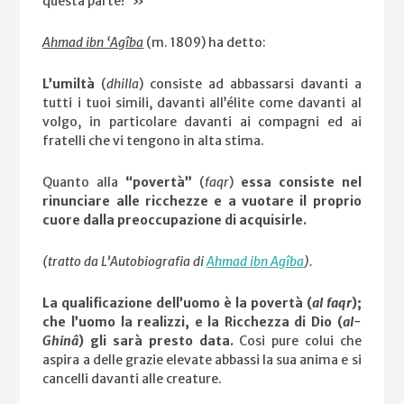
questa parte!”»
Ahmad ibn ‘Agîba
(m. 1809) ha detto:
L’umiltà
(
dhilla
) consiste ad abbassarsi davanti a
tutti i tuoi simili, davanti all’élite come davanti al
volgo, in particolare davanti ai compagni ed ai
fratelli che vi tengono in alta stima.
Quanto alla
“povertà”
(
faqr
)
essa consiste nel
rinunciare alle ricchezze e a vuotare il proprio
cuore dalla preoccupazione di acquisirle.
(tratto da L’Autobiografia di
Ahmad ibn Agîba
).
La qualificazione dell’uomo è la povertà (
al faqr
);
che l’uomo la realizzi, e la Ricchezza di Dio (
al-
Ghinâ
) gli sarà presto data.
Cosi pure colui che
aspira a delle grazie elevate abbassi la sua anima e si
cancelli davanti alle creature.