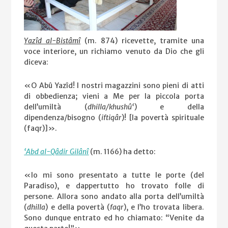
Yazîd al-Bistâmî
(m. 874) ricevette, tramite una
voce interiore, un richiamo venuto da Dio che gli
diceva:
«O Abû Yazîd! I nostri magazzini sono pieni di atti
di obbedienza; vieni a Me per la piccola porta
dell’umiltà (
dhilla/khushû‘
) e della
dipendenza/bisogno (
iftiqâr
)! [la povertà spirituale
(faqr)]».
‘Abd al-Qâdir Gilânî
(m. 1166) ha detto:
«Io mi sono presentato a tutte le porte (del
Paradiso), e dappertutto ho trovato folle di
persone. Allora sono andato alla porta dell’umiltà
(
dhilla
) e della povertà (
faqr
), e l’ho trovata libera.
Sono dunque entrato ed ho chiamato: “Venite da