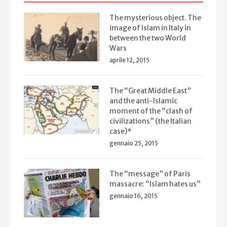
The mysterious object. The
image of Islam in Italy in
between the two World
Wars
aprile 12, 2015
The “Great Middle East”
and the anti-Islamic
moment of the “clash of
civilizations” (the Italian
case)*
gennaio 25, 2015
The “message” of Paris
massacre: “Islam hates us”
gennaio 16, 2015