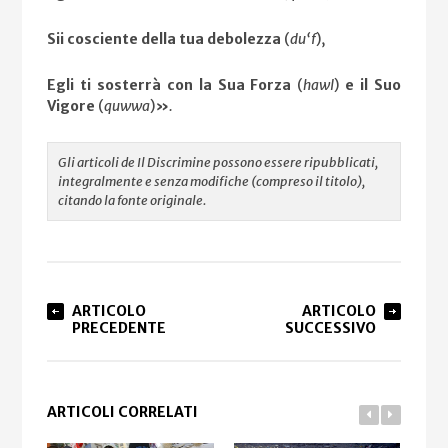
Sii cosciente della tua debolezza
(
du‘f
),
Egli ti sosterrà con la Sua Forza
(
hawl
)
e il Suo
Vigore
(
quwwa
)
»
.
Gli articoli de Il Discrimine possono essere ripubblicati,
integralmente e senza modifiche (compreso il titolo),
citando la fonte originale.
ARTICOLO
ARTICOLO
PRECEDENTE
SUCCESSIVO
ARTICOLI CORRELATI