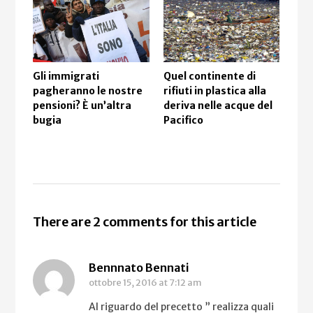
Gli immigrati
Quel continente di
Art
pagheranno le nostre
rifiuti in plastica alla
cam
pensioni? È un’altra
deriva nelle acque del
bugia
Pacifico
There are 2 comments for this article
Bennnato Bennati
ottobre 15, 2016
at 7:12 am
Al riguardo del precetto ” realizza quali