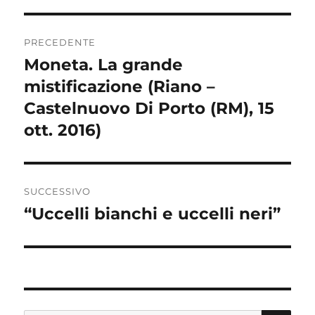
Navigazione
PRECEDENTE
articoli
Moneta. La grande
Articolo
mistificazione (Riano –
precedente:
Castelnuovo Di Porto (RM), 15
ott. 2016)
SUCCESSIVO
“Uccelli bianchi e uccelli neri”
Articolo
successivo: