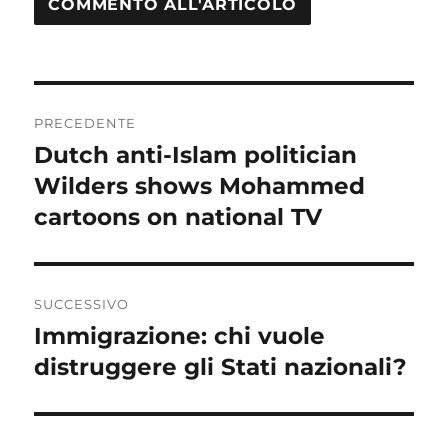
Navigazione
PRECEDENTE
articoli
Dutch anti-Islam politician
Articolo
Wilders shows Mohammed
precedente:
cartoons on national TV
SUCCESSIVO
Immigrazione: chi vuole
Articolo
distruggere gli Stati nazionali?
successivo: