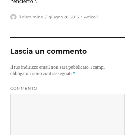
“encierro”.
Autore
il discrimine
Pubblicato
giugno 26, 2015
Categorie
Articoli
il
Lascia un commento
Il tuo indirizzo email non sarà pubblicato.
I campi
obbligatori sono contrassegnati
*
COMMENTO