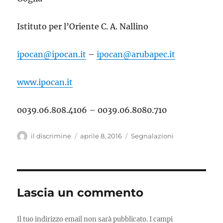
Istituto per l’Oriente C. A. Nallino
ipocan@ipocan.it
–
ipocan@arubapec.it
www.ipocan.it
0039.06.808.4106 – 0039.06.8080.710
Autore
il discrimine
Pubblicato
aprile 8, 2016
Categorie
Segnalazioni
il
Lascia un commento
Il tuo indirizzo email non sarà pubblicato.
I campi