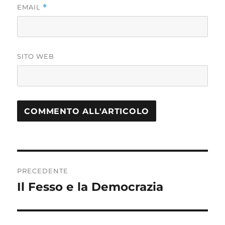
EMAIL
*
SITO WEB
Navigazione
PRECEDENTE
articoli
Il Fesso e la Democrazia
Articolo
precedente: